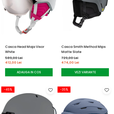
Casca Head Maja Visor
Casca Smith Method Mips
White
Matte Slate
589,00 Lei
729,00 Lei
412,00 Lei
474,00 Lei
ADAUGA IN COS
VEZI VARIANTE
-45%
-35%