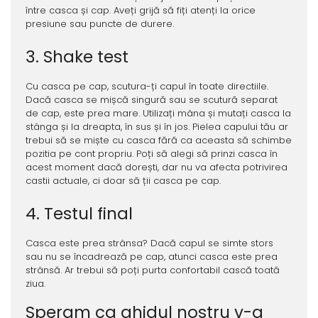
între casca și cap. Aveți grijă să fiți atenți la orice
presiune sau puncte de durere.
3. Shake test
Cu casca pe cap, scutura-ți capul în toate directiile.
Dacă casca se mișcă singură sau se scutură separat
de cap, este prea mare. Utilizați mâna și mutați casca la
stânga și la dreapta, în sus și în jos. Pielea capului tău ar
trebui să se miște cu casca fără ca aceasta să schimbe
pozitia pe cont propriu. Poți să alegi să prinzi casca în
acest moment dacă dorești, dar nu va afecta potrivirea
castii actuale, ci doar să ții casca pe cap.
4. Testul final
Casca este prea strânsa? Dacă capul se simte stors
sau nu se încadrează pe cap, atunci casca este prea
strânsă. Ar trebui să poți purta confortabil cască toată
ziua.
Speram ca ghidul nostru v-a