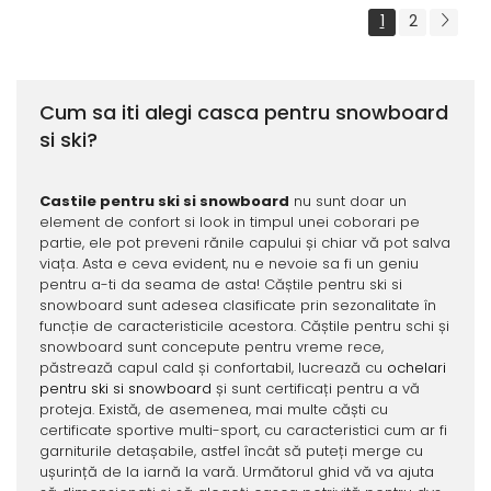
1
2
Cum sa iti alegi casca pentru snowboard
si ski?
Castile pentru ski si snowboard
nu sunt doar un
element de confort si look in timpul unei coborari pe
partie, ele pot preveni rănile capului și chiar vă pot salva
viața. Asta e ceva evident, nu e nevoie sa fi un geniu
pentru a-ti da seama de asta! Căștile pentru ski si
snowboard sunt adesea clasificate prin sezonalitate în
funcție de caracteristicile acestora. Căștile pentru schi și
snowboard sunt concepute pentru vreme rece,
păstrează capul cald și confortabil, lucrează cu
ochelari
pentru ski si snowboard
și sunt certificați pentru a vă
proteja. Există, de asemenea, mai multe căști cu
certificate sportive multi-sport, cu caracteristici cum ar fi
garniturile detașabile, astfel încât să puteți merge cu
ușurință de la iarnă la vară. Următorul ghid vă va ajuta