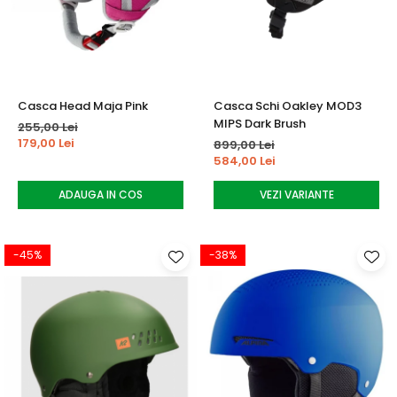
Tricouri
Accesorii personalizare
Pantaloni outdoor
Sosete Outdoor
Curele
Casca Head Maja Pink
Casca Schi Oakley MOD3
Sepci
MIPS Dark Brush
255,00 Lei
Bustiere
179,00 Lei
899,00 Lei
584,00 Lei
Underwear
ADAUGA IN COS
VEZI VARIANTE
-45%
-38%