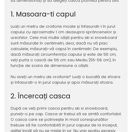
să dimensionați și să alegeți casca potrivită pentru dvs.
1. Masoara-ti capul
Luați un metru de croitorie moale și înfasurati-l în jurul
capului cu aproximativ 1 cm deasupra sprâncenelor și
urechilor. Cele mai multe căști pentru ski si snowboard
sunt măsurate în centimetri, deci, dacă nu vă plac
calculele, măsurați-vă capul în centimetri. De exemplu,
dacă măsurați circumferința capului și este de 56 cm,
veți purta o cască de 56 cm sau Mediu (55-58 cm), în
funcție de scara de dimensiune a căștii.
Nu aveți un metru de croitorie? Luați o bucată de sfoara
și înfasurati-o în jurul capului și apoi măsurați sfoara.
2. Încercați casca
După ce veți primi casca pentru ski si snowboard,
puneți-o pe cap. Casca ar trebui să se simtă confortabil.
O casca care se potrivește în mod corespunzător
trebuie să fie confortabilă în jurul capului de la inceput,
astfel încât să nu se miște în jur. Nu vrei spațiu excesiv