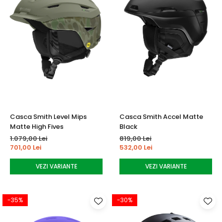
Casca Smith Level Mips
Casca Smith Accel Matte
Matte High Fives
Black
1.079,00 Lei
819,00 Lei
701,00 Lei
532,00 Lei
VEZI VARIANTE
VEZI VARIANTE
-35%
-30%