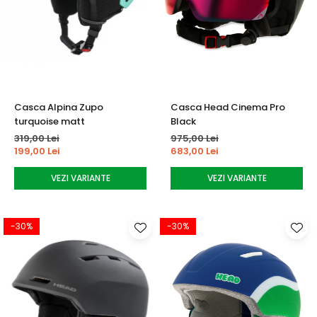
Casca Alpina Zupo
Casca Head Cinema Pro
turquoise matt
Black
319,00 Lei
975,00 Lei
199,00 Lei
683,00 Lei
VEZI VARIANTE
VEZI VARIANTE
-30%
-30%