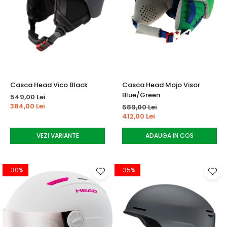
Casca Head Vico Black
Casca Head Mojo Visor
Blue/Green
549,00 Lei
384,00 Lei
589,00 Lei
412,00 Lei
VEZI VARIANTE
ADAUGA IN COS
-30%
-35%