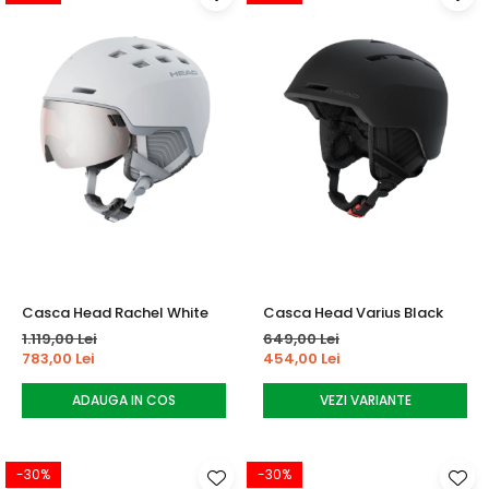
Casca Head Rachel White
Casca Head Varius Black
1.119,00 Lei
649,00 Lei
783,00 Lei
454,00 Lei
ADAUGA IN COS
VEZI VARIANTE
-30%
-30%