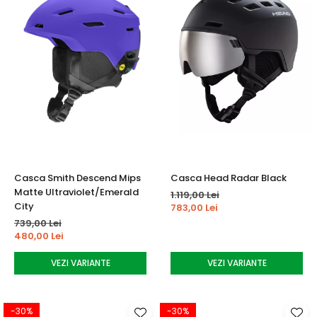
Casca Smith Descend Mips
Casca Head Radar Black
Matte Ultraviolet/Emerald
1.119,00 Lei
City
783,00 Lei
739,00 Lei
480,00 Lei
VEZI VARIANTE
VEZI VARIANTE
-30%
-30%