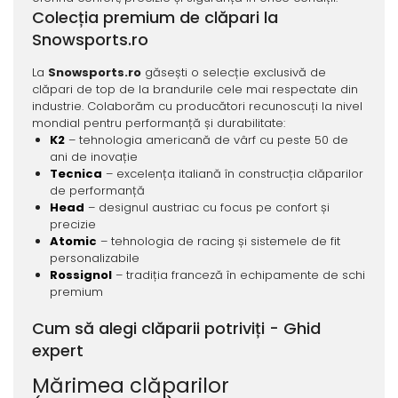
Colecția premium de clăpari la
Snowsports.ro
La
Snowsports.ro
găsești o selecție exclusivă de
clăpari de top de la brandurile cele mai respectate din
industrie. Colaborăm cu producători recunoscuți la nivel
mondial pentru performanță și durabilitate:
K2
– tehnologia americană de vârf cu peste 50 de
ani de inovație
Tecnica
– excelența italiană în construcția clăparilor
de performanță
Head
– designul austriac cu focus pe confort și
precizie
Atomic
– tehnologia de racing și sistemele de fit
personalizabile
Rossignol
– tradiția franceză în echipamente de schi
premium
Cum să alegi clăparii potriviți - Ghid
expert
Mărimea clăparilor