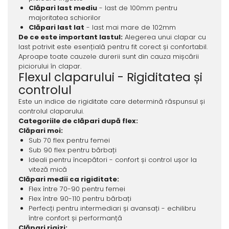
Clăpari last mediu
- last de 100mm pentru
majoritatea schiorilor
Clăpari last lat
- last mai mare de 102mm
De ce este important lastul:
Alegerea unui clapar cu
last potrivit este esențială pentru fit corect și confortabil.
Aproape toate cauzele durerii sunt din cauza mișcării
piciorului în clapar.
Flexul claparului - Rigiditatea și
controlul
Este un indice de rigiditate care determină răspunsul și
controlul claparului.
Categoriile de clăpari după flex:
Clăpari moi:
Sub 70 flex pentru femei
Sub 90 flex pentru bărbați
Ideali pentru începători - confort și control ușor la
viteză mică
Clăpari medii ca rigiditate:
Flex între 70-90 pentru femei
Flex între 90-110 pentru bărbați
Perfecți pentru intermediari și avansați - echilibru
între confort și performanță
Clăpari rigizi: