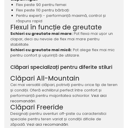
Flex peste 90 pentru femei
Flex peste 110 pentru bărbați
Pentru experți - performanță maximă, control și
răspuns rapid
Flexul în funcție de greutate
Schiori cu greutate mai mare:
Pot flexa mai ușor un
clapar, deci au nevoie de flex mai mare pentru
stabilitate.
Schiori cu greutate mai mică:
Pot alege flex mai mic
pentru confort și ușurință de utilizare.
Clăpari specializați pentru diferite stiluri
Clăpari All-Mountain
Cei mai versatili clăpari, potriviți pentru orice tip de teren
și condiții. Oferă echilibrul perfect între confort și
performanță pentru majoritatea schiorilor.
Vezi aici
recomandãri.
Clăpari Freeride
Designați pentru aventuri off-piste cu caracteristici
speciale pentru teren variat și condiții dificile de
zăpadă.
Vezi aici recomandãri.