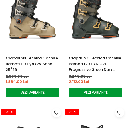
Clapari Ski Tecnica Cochise
Clapari Ski Tecnica Cochise
Barbati 110 Dyn GW Sand
Barbati 120 DYN GW
25/26
Progressive Green Dark
25/26
2.899,00 Lei
3.249,00 Lei
1.884,00 Lei
2.112,00 Lei
VEZI VARIANTE
VEZI VARIANTE
-30%
-30%