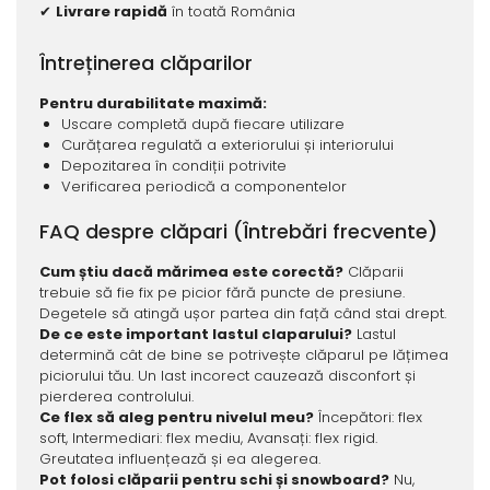
✔
Livrare rapidă
în toată România
Întreținerea clăparilor
Pentru durabilitate maximă:
Uscare completă după fiecare utilizare
Curățarea regulată a exteriorului și interiorului
Depozitarea în condiții potrivite
Verificarea periodică a componentelor
FAQ despre clăpari (Întrebări frecvente)
Cum știu dacă mărimea este corectă?
Clăparii
trebuie să fie fix pe picior fără puncte de presiune.
Degetele să atingă ușor partea din față când stai drept.
De ce este important lastul claparului?
Lastul
determină cât de bine se potrivește clăparul pe lățimea
piciorului tău. Un last incorect cauzează disconfort și
pierderea controlului.
Ce flex să aleg pentru nivelul meu?
Începători: flex
soft, Intermediari: flex mediu, Avansați: flex rigid.
Greutatea influențează și ea alegerea.
Pot folosi clăparii pentru schi și snowboard?
Nu,