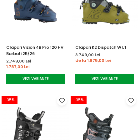
Clapari Vizion 4B Pro 120 HV
Clapari K2 Dispatch W LT
Barbati 25/26
3.749,00 Lei
de la 1.875,00 Lei
2.749,00 Lei
1.787,00 Lei
VEZI VARIANTE
VEZI VARIANTE
-35%
-35%