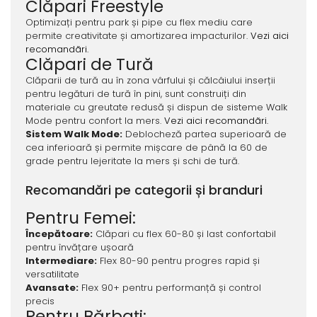
Clăpari Freestyle
Optimizați pentru park și pipe cu flex mediu care
permite creativitate și amortizarea impacturilor.
Vezi aici
recomandãri.
Clăpari de Tură
Clăparii de tură au în zona vârfului și călcâiului inserții
pentru legături de tură în pini, sunt construiți din
materiale cu greutate redusă și dispun de sisteme Walk
Mode pentru confort la mers.
Vezi aici recomandãri.
Sistem Walk Mode:
Deblocheză partea superioară de
cea inferioară și permite mișcare de până la 60 de
grade pentru lejeritate la mers și schi de tură.
Recomandări pe categorii și branduri
Pentru Femei:
Începătoare:
Clăpari cu flex 60-80 și last confortabil
pentru învățare ușoară
Intermediare:
Flex 80-90 pentru progres rapid și
versatilitate
Avansate:
Flex 90+ pentru performanță și control
precis
Pentru Bărbați: