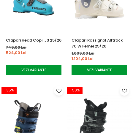
Clapari Head Copii J3 25/26
Clapari Rossignol Alltrack
70 W Femei 25/26
749,00 Lei
524,00 Lei
1.699,00 Lei
1.104,00 Lei
VEZI VARIANTE
VEZI VARIANTE
-35%
-50%