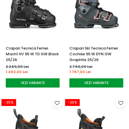
Clapari Tecnica Femei
Clapari Ski Tecnica Femei
Mach1 HV 95 W TD GW Black
Cochise 95 W DYN GW
25/26
Graphite 25/26
2.249,00 Lei
2.749,00 Lei
1.462,00 Lei
1.787,00 Lei
VEZI VARIANTE
VEZI VARIANTE
-35%
-35%