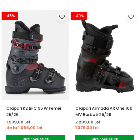
-45%
-40%
Clapari K2 BFC 95 W Femei
Clapari Armada AR One 100
25/26
MV Barbati 25/26
1.939,00 Lei
2.299,00 Lei
de la 1.066,00 Lei
1.379,00 Lei
VEZI VARIANTE
VEZI VARIANTE