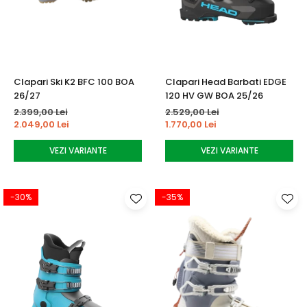
Tricouri
Accesorii personalizare
Pantaloni outdoor
Sosete Outdoor
Curele
Clapari Ski K2 BFC 100 BOA
Clapari Head Barbati EDGE
Sepci
26/27
120 HV GW BOA 25/26
Bustiere
2.399,00 Lei
2.529,00 Lei
2.049,00 Lei
1.770,00 Lei
Underwear
VEZI VARIANTE
VEZI VARIANTE
-30%
-35%