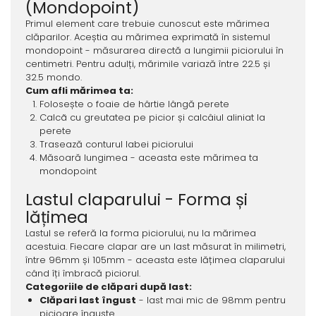
(Mondopoint)
Primul element care trebuie cunoscut este mărimea
clăparilor. Aceștia au mărimea exprimată în sistemul
mondopoint - măsurarea directă a lungimii piciorului în
centimetri. Pentru adulți, mărimile variază între 22.5 și
32.5 mondo.
Cum afli mărimea ta:
Folosește o foaie de hârtie lângă perete
Calcã cu greutatea pe picior și calcâiul aliniat la
perete
Trasează conturul labei piciorului
Măsoară lungimea - aceasta este mărimea ta
mondopoint
Lastul claparului - Forma și
lățimea
Lastul se referă la forma piciorului, nu la mărimea
acestuia. Fiecare clapar are un last măsurat în milimetri,
între 96mm și 105mm - aceasta este lățimea claparului
când îți îmbracă piciorul.
Categoriile de clăpari după last:
Clăpari last îngust
- last mai mic de 98mm pentru
picioare înguste