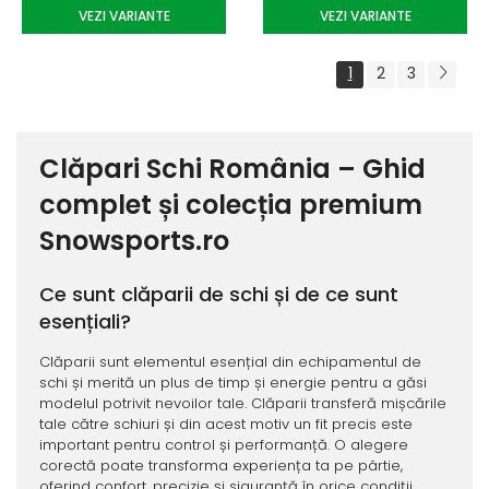
VEZI VARIANTE
VEZI VARIANTE
1
2
3
Clăpari Schi România – Ghid
complet și colecția premium
Snowsports.ro
Ce sunt clăparii de schi și de ce sunt
esențiali?
Clăparii sunt elementul esențial din echipamentul de
schi și merită un plus de timp și energie pentru a găsi
modelul potrivit nevoilor tale. Clăparii transferă mișcările
tale către schiuri și din acest motiv un fit precis este
important pentru control și performanță. O alegere
corectă poate transforma experiența ta pe pârtie,
oferind confort, precizie și siguranță în orice condiții.