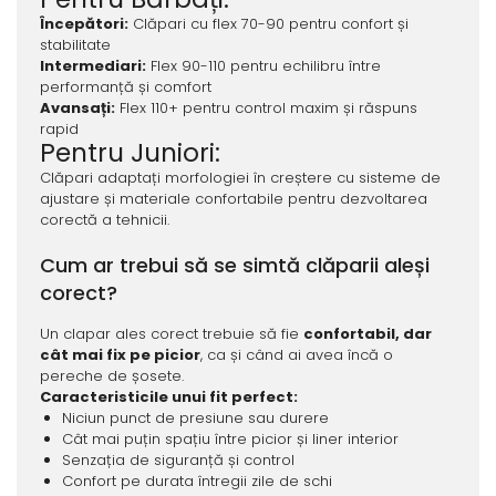
Începători:
Clăpari cu flex 70-90 pentru confort și
stabilitate
Intermediari:
Flex 90-110 pentru echilibru între
performanță și comfort
Avansați:
Flex 110+ pentru control maxim și răspuns
rapid
Pentru Juniori:
Clăpari adaptați morfologiei în creștere cu sisteme de
ajustare și materiale confortabile pentru dezvoltarea
corectă a tehnicii.
Cum ar trebui să se simtă clăparii aleși
corect?
Un clapar ales corect trebuie să fie
confortabil, dar
cât mai fix pe picior
, ca și când ai avea încă o
pereche de șosete.
Caracteristicile unui fit perfect:
Niciun punct de presiune sau durere
Cât mai puțin spațiu între picior și liner interior
Senzația de siguranță și control
Confort pe durata întregii zile de schi