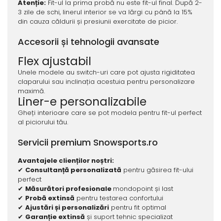
Atenție:
Fit-ul la prima probă nu este fit-ul final. După 2-
3 zile de schi, linerul interior se va lărgi cu până la 15%
din cauza căldurii și presiunii exercitate de picior.
Accesorii și tehnologii avansate
Flex ajustabil
Unele modele au switch-uri care pot ajusta rigiditatea
claparului sau inclinația acestuia pentru personalizare
maximă.
Liner-e personalizabile
Gheți interioare care se pot modela pentru fit-ul perfect
al piciorului tău.
Servicii premium Snowsports.ro
Avantajele clienților noștri:
✔
Consultanță personalizată
pentru găsirea fit-ului
perfect
✔
Măsurători profesionale
mondopoint și last
✔
Probă extinsă
pentru testarea confortului
✔
Ajustări și personalizări
pentru fit optimal
✔
Garanție extinsă
și suport tehnic specializat