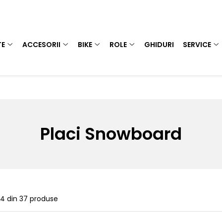
TE
ACCESORII
BIKE
ROLE
GHIDURI
SERVICE
Placi Snowboard
24
din
37
produse