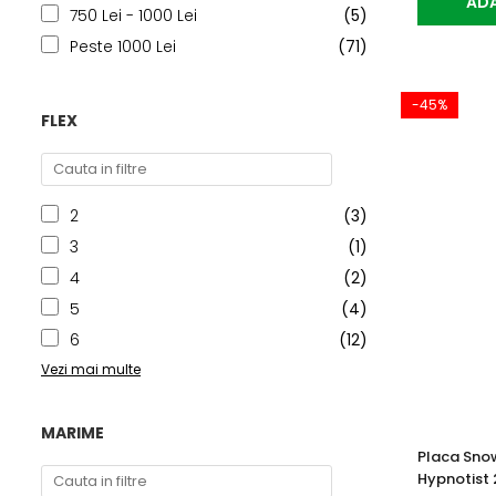
ADA
750 Lei - 1000 Lei
(5)
Peste 1000 Lei
(71)
-45%
FLEX
2
(3)
3
(1)
4
(2)
5
(4)
6
(12)
Vezi mai multe
MARIME
Placa Sno
Hypnotist