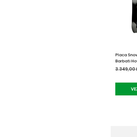
Placa Sno
Barbati Ho
3.349,00 
VE