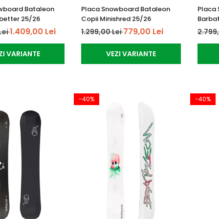
wboard Bataleon
Placa Snowboard Bataleon
Placa
better 25/26
Copii Minishred 25/26
Barbat
1.409,00 Lei
779,00 Lei
Lei
1.299,00 Lei
2.799
ZI VARIANTE
VEZI VARIANTE
-40%
-40%