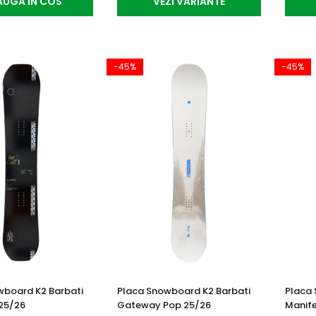
UGA IN COS
VEZI VARIANTE
-45%
-45%
wboard K2 Barbati
Placa Snowboard K2 Barbati
Placa 
 25/26
Gateway Pop 25/26
Manife