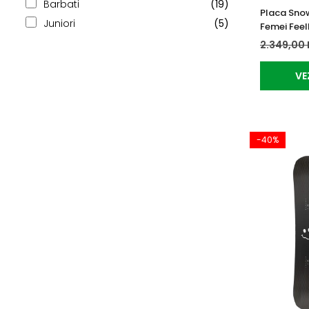
Barbati
(19)
Placa Sno
Juniori
(5)
Femei Feel
2.349,00 
VE
-40%