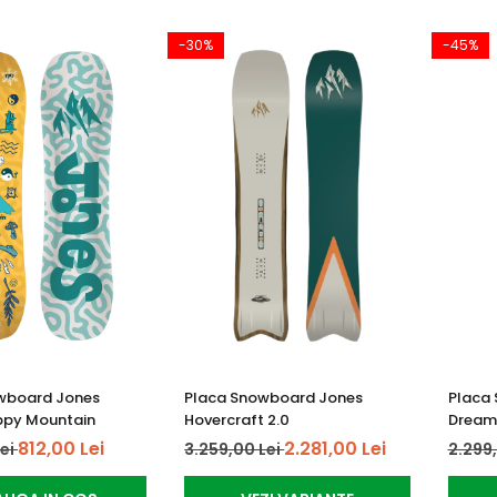
-30%
-45%
wboard Jones
Placa Snowboard Jones
Placa
appy Mountain
Hovercraft 2.0
Dreams
812,00 Lei
2.281,00 Lei
Lei
3.259,00 Lei
2.299