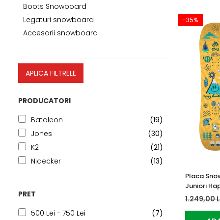
Tricouri
Accesorii personalizare
Boots Snowboard
Pantaloni outdoor
Legaturi snowboard
-35%
Sosete Outdoor
Accesorii snowboard
Curele
Sepci
APLICA FILTRELE
Bustiere
Underwear
PRODUCATORI
Bataleon
(19)
Jones
(30)
K2
(21)
Nidecker
(13)
Placa Sno
Juniori H
PRET
1.249,00 
500 Lei - 750 Lei
(7)