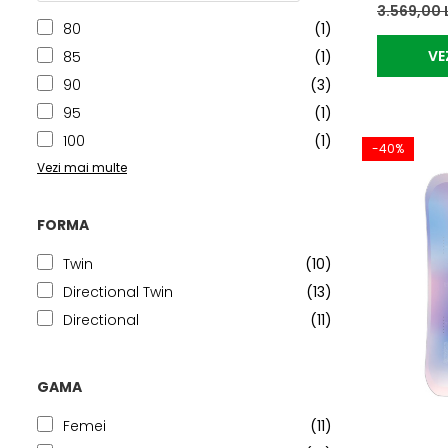
3.569,00 
80
(1)
VE
85
(1)
90
(3)
95
(1)
100
(1)
-40%
Vezi mai multe
FORMA
Twin
(10)
Directional Twin
(13)
Directional
(11)
GAMA
Femei
(11)