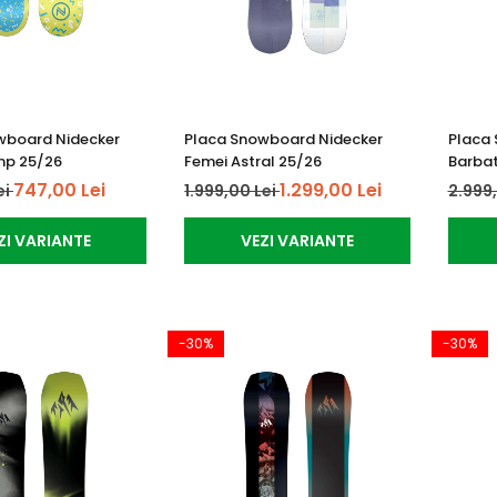
wboard Nidecker
Placa Snowboard Nidecker
Placa
mp 25/26
Femei Astral 25/26
Barbat
747,00 Lei
1.299,00 Lei
ei
1.999,00 Lei
2.999
ZI VARIANTE
VEZI VARIANTE
-30%
-30%