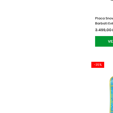
Placa Sno
Barbati Evi
3.499,00 
VE
-35%