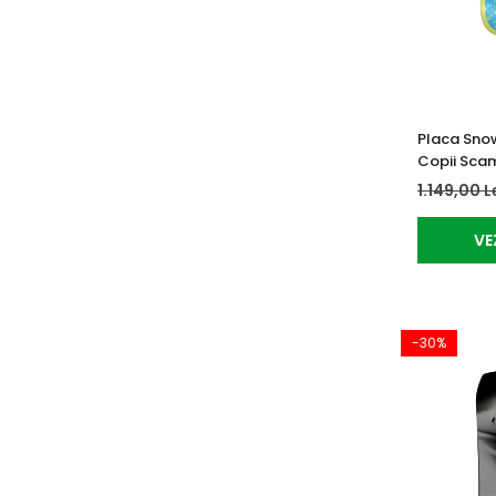
Placa Sno
Copii Sca
1.149,00 L
VE
-30%