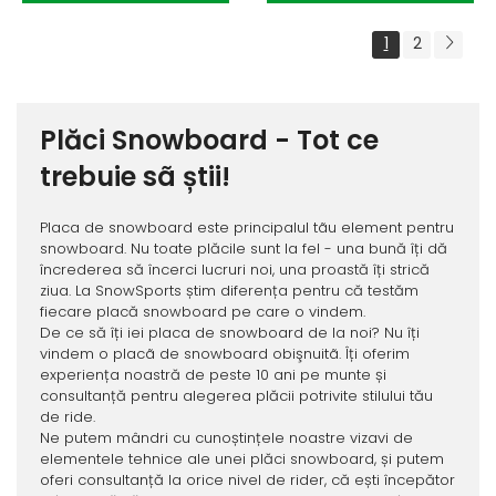
1
2
Plăci Snowboard - Tot ce
trebuie sã știi!
Placa de snowboard este principalul tãu element pentru
snowboard. Nu toate plăcile sunt la fel - una bună îți dă
încrederea să încerci lucruri noi, una proastă îți strică
ziua. La SnowSports știm diferența pentru că testăm
fiecare placă snowboard pe care o vindem.
De ce să îți iei placa de snowboard de la noi? Nu îți
vindem o placã de snowboard obişnuitã. Îți oferim
experiența noastră de peste 10 ani pe munte și
consultanță pentru alegerea plăcii potrivite stilului tău
de ride.
Ne putem mândri cu cunoștințele noastre vizavi de
elementele tehnice ale unei plăci snowboard, și putem
oferi consultanță la orice nivel de rider, că ești începător