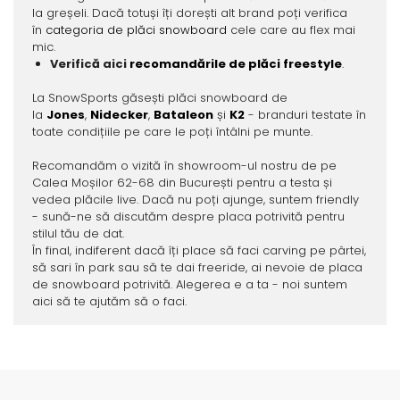
la greșeli. Dacă totuși îți dorești alt brand poți verifica
în
categoria de plăci snowboard
cele care au flex mai
mic.
Verifică aici
recomandările de plăci
freestyle
.
La SnowSports găsești plăci snowboard de
la
Jones
,
Nidecker
,
Bataleon
și
K2
- branduri testate în
toate condițiile pe care le poți întâlni pe munte.
Recomandăm o vizită în showroom-ul nostru de pe
Calea Moșilor 62-68 din București pentru a testa și
vedea plăcile live. Dacă nu poți ajunge, suntem friendly
- sună-ne să discutăm despre placa potrivită pentru
stilul tău de dat.
În final, indiferent dacă îți place să faci carving pe pârtei,
să sari în park sau să te dai freeride, ai nevoie de placa
de snowboard potrivită. Alegerea e a ta - noi suntem
aici să te ajutăm să o faci.