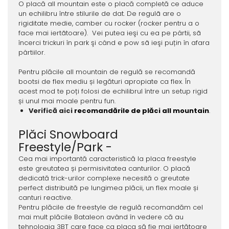
O placă all mountain este o placă completă ce aduce
un echilibru între stilurile de dat. De regulã are o
rigiditate medie, camber cu rocker (rocker pentru a o
face mai iertãtoare). Vei putea ieşi cu ea pe pârtii, sã
încerci trickuri în park şi când e pow sã ieşi puțin în afara
pârtiilor.
Pentru plăcile all mountain de regulă se recomandă
bootsi de flex mediu și legături apropiate ca flex. În
acest mod te poți folosi de echilibrul între un setup rigid
și unul mai moale pentru fun.
Verifică aici
recomandările de plăci all mountain
.
Plăci Snowboard
Freestyle/Park -
Cea mai importantă caracteristică la placa freestyle
este greutatea și permisivitatea canturilor. O placă
dedicată trick-urilor complexe necesită o greutate
perfect distribuită pe lungimea plăcii, un flex moale și
canturi reactive.
Pentru plăcile de freestyle de regulă recomandăm cel
mai mult plăcile Bataleon având în vedere că au
tehnologia 3BT care face ca placa să fie mai iertătoare