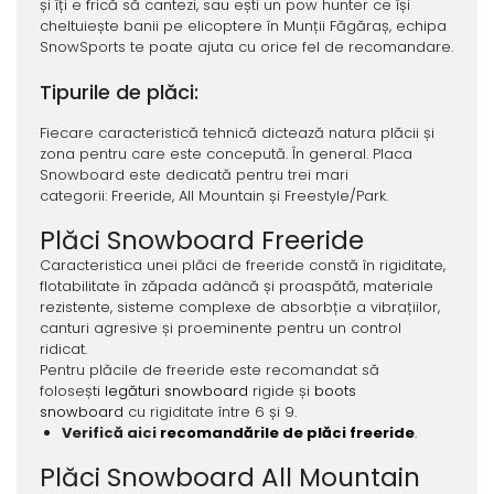
și îți e frică să cantezi, sau ești un pow hunter ce își
cheltuiește banii pe elicoptere în Munții Făgăraș, echipa
SnowSports te poate ajuta cu orice fel de recomandare.
Tipurile de plăci:
Fiecare caracteristică tehnică dictează natura plăcii și
zona pentru care este concepută. În general. Placa
Snowboard este dedicată pentru trei mari
categorii: Freeride, All Mountain și Freestyle/Park.
Plăci Snowboard Freeride
Caracteristica unei plăci de freeride constă în rigiditate,
flotabilitate în zăpada adâncă și proaspătă, materiale
rezistente, sisteme complexe de absorbție a vibrațiilor,
canturi agresive și proeminente pentru un control
ridicat.
Pentru plăcile de freeride este recomandat să
folosești
legături snowboard
rigide și
boots
snowboard
cu rigiditate între 6 și 9.
Verifică aici
recomandările de plăci freeride
.
Plăci Snowboard All Mountain