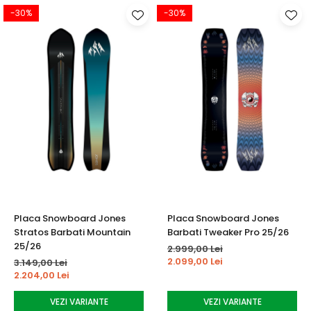
-30%
-30%
Placa Snowboard Jones
Placa Snowboard Jones
Stratos Barbati Mountain
Barbati Tweaker Pro 25/26
25/26
2.999,00 Lei
2.099,00 Lei
3.149,00 Lei
2.204,00 Lei
VEZI VARIANTE
VEZI VARIANTE