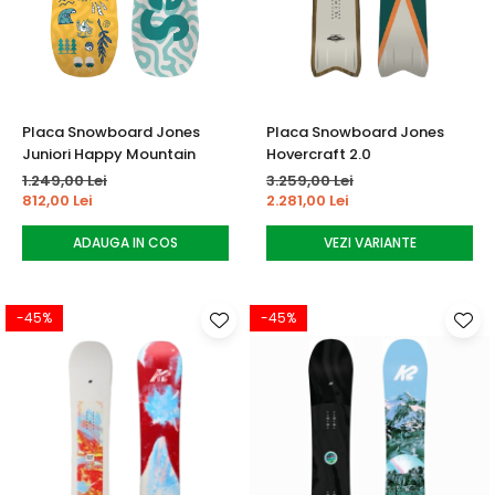
Tricouri
Accesorii personalizare
Pantaloni outdoor
Sosete Outdoor
Curele
Placa Snowboard Jones
Placa Snowboard Jones
Sepci
Juniori Happy Mountain
Hovercraft 2.0
Bustiere
1.249,00 Lei
3.259,00 Lei
812,00 Lei
2.281,00 Lei
Underwear
ADAUGA IN COS
VEZI VARIANTE
-45%
-45%