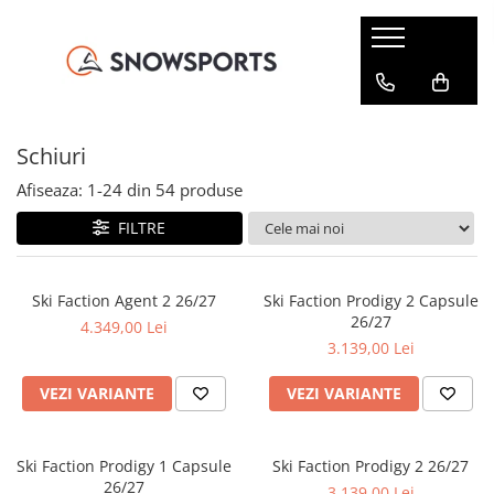
SNOWBOARD
SKI
SPLITBOARD
IMBRACAMINTE
ACCESORII
BIKE
ROLE
SERVICE
Placi Snowboard
Schiuri
Placi Splitboard
Geci
Card Cadou
Jerseys
Role inline
Service ski & snowboard
Schiuri
Boots Snowboard
Clapari
Legaturi splitboard
Pantaloni
Ochelari Snow
Tricouri Bike
Accesorii si piese
Bootfitting Sidas
Legaturi snowboard
Legaturi Ski
Accesorii Splitboard
Costume ski
Ochelari Soare
Pantaloni Bike
Protectii skate
Echipamente testate
Afiseaza:
1-
24
din
54
produse
Accesorii snowboard
Bete ski
Mid layer
Casti
Pantaloni MTB
FILTRE
Accesorii ski tura
First layer
Genti si Huse
Manusi
Rucsacuri
Ski Faction Agent 2 26/27
Ski Faction Prodigy 2 Capsule
26/27
Sosete Snow
Protectii
4.349,00 Lei
3.139,00 Lei
Caciuli
Branturi
Cagule
Incalzitoare
VEZI VARIANTE
VEZI VARIANTE
Neck-uri
Intretinere echipament
Hanorace
Accesorii incaltaminte
Ski Faction Prodigy 1 Capsule
Ski Faction Prodigy 2 26/27
26/27
3.139,00 Lei