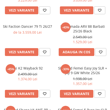
3.229,00 Lei
3.039,00 Lei
VEZI VARIANTE
VEZI VARIANTE
Ski Faction Dancer 79 Ti 26/27
SKI Armada ARV 88 Barbati
-40%
25/26 Black
de la 3.559,00 Lei
2.549,00 Lei
1.529,00 Lei
VEZI VARIANTE
ADAUGA IN COS
Ski K2 Wayback 92
Ski Head Femei Easy Joy SLR +
-45%
-30%
Joy 9 GW White 25/26
2.499,00 Lei
1.938,00 Lei
1.374,00 Lei
1.357,00 Lei
VEZI VARIANTE
VEZI VARIANTE
Ski Head Shape V4 AMT-PR +
Ski Head Femei E.Pure Joy SLR