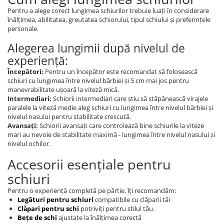
Pentru a alege corect lungimea schiurilor trebuie luați în considerare
înălțimea, abilitatea, greutatea schiorului, tipul schiului și preferințele
personale.
Alegerea lungimii după nivelul de
experiență:
Începători:
Pentru un începător este recomandat să folosească
schiuri cu lungimea între nivelul bărbiei și 5 cm mai jos pentru
manevrabilitate ușoară la viteză mică.
Intermediari:
Schiorii intermediari care știu să stăpânească virajele
paralele la viteză medie aleg schiuri cu lungimea între nivelul bărbiei și
nivelul nasului pentru stabilitate crescută.
Avansați:
Schiorii avansați care controlează bine schiurile la viteze
mari au nevoie de stabilitate maximă - lungimea între nivelul nasului și
nivelul ochilor.
Accesorii esențiale pentru
schiuri
Pentru o experiență completă pe pârtie, îți recomandăm:
Legături pentru schiuri
compatibile cu clãparii tăi
Clǎpari pentru schi
potriviți pentru stilul tãu.
Bețe de schi
ajustate la înălțimea corectă