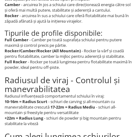
Camber
- arcuirea în jos a schiului care direcționează energia către sol
și oferă mai multă putere, stabilitate și aderență a cantului.
Rocker
- arcuirea în sus a schiului care oferă flotabilitate mai bună în
zăpadă afânată și ajută la inițierea virajelor.
Tipurile de profile disponibile:
Full Camber
- Camber pe toată suprafața schiului pentru putere
maximă și control precis pe pârtie.
Rocker/Camber/Rocker (All Mountain)
- Rocker la vârf și coadă
pentru flotabilitate, camber la mijloc pentru aderență și stabilitate.
Full Rocker
- Rocker pe toată lungimea pentru flotabilitate maximă în
powder, ideal pentru off-piste.
Radiusul de viraj - Controlul și
manevrabilitatea
Radiusul influențează comportamentul schiului în viraj:
10-16m = Radius Scurt
- schiuri de carving și all-mountain cu
manevrabilitate crescută
17-22m = Radius Mediu
- schiuri all-
mountain și freestyle pentru versatilitate
+22m = Radius Lung
- schiuri de powder și big mountain pentru
stabilitate la viteză
Cum alegi lungimea schiurilor