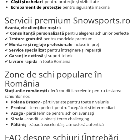
Căști și ochelari
pentru protecție și vizibilitate
Echipament de protecție
pentru siguranță maximă
Servicii premium Snowsports.ro
Avantajele clienților noștri:
✔
Consultanță personalizată
pentru alegerea schiurilor perfecte
✔
Testare gratuită
pentru modelele premium
✔
Montare și reglaje profesionale
incluse în preț
✔
Service specializat
pentru întreținere și reparații
✔
Garanție extinsă
și suport tehnic
✔
Livrare rapidă
în toată România
Zone de schi populare în
România
Stațiunile românești
oferă condiții excelente pentru testarea
schiurilor noi:
Poiana Brașov
- pârtii variate pentru toate nivelurile
Predeal
- teren perfect pentru începători și intermediari
Azuga
- pârtii tehnice pentru schiori avansați
Sinaia
- condiții alpine și teren challenging
Păltiniș
- zăpadă excelentă și atmosferă autentică
FAQ despre schiuri (Întrebări