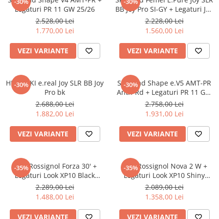
-30%
-30%
Legaturi PR 11 GW 25/26
BB Joy Pro SI-GY + Legaturi Joy
9 GW SLR 25/26
2.528,00 Lei
2.228,00 Lei
1.770,00 Lei
1.560,00 Lei
VEZI VARIANTE
VEZI VARIANTE
HEAD SKI e.real Joy SLR BB Joy
Ski Head Shape e.V5 AMT-PR
-30%
-30%
Pro bk
Anth-Rd + Legaturi PR 11 GW
25/26
2.688,00 Lei
2.758,00 Lei
1.882,00 Lei
1.931,00 Lei
VEZI VARIANTE
VEZI VARIANTE
Schi Rossignol Forza 30' +
Schi Rossignol Nova 2 W +
-35%
-35%
Legaturi Look XP10 Black
Legaturi Look XP10 Shiny
Chrome 25/26
White 25/26
2.289,00 Lei
2.089,00 Lei
1.488,00 Lei
1.358,00 Lei
VEZI VARIANTE
VEZI VARIANTE