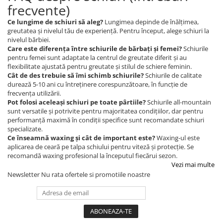
frecvente)
Ce lungime de schiuri să aleg?
Lungimea depinde de înălțimea,
greutatea și nivelul tău de experiență. Pentru început, alege schiuri la
nivelul bărbiei.
Care este diferența între schiurile de bărbați și femei?
Schiurile
pentru femei sunt adaptate la centrul de greutate diferit și au
flexibilitate ajustată pentru greutate și stilul de schiere feminin.
Cât de des trebuie să îmi schimb schiurile?
Schiurile de calitate
durează 5-10 ani cu întreținere corespunzătoare, în funcție de
frecvența utilizării.
Pot folosi aceleași schiuri pe toate pârtiile?
Schiurile all-mountain
sunt versatile și potrivite pentru majoritatea condițiilor, dar pentru
performanță maximă în condiții specifice sunt recomandate schiuri
specializate.
Ce înseamnă waxing și cât de important este?
Waxing-ul este
aplicarea de ceară pe talpa schiului pentru viteză și protecție. Se
recomandă waxing profesional la începutul fiecărui sezon.
Vezi mai multe
Newsletter
Nu rata ofertele si promotiile noastre