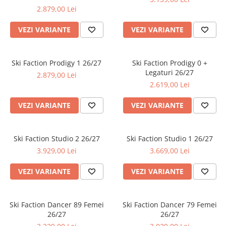
Tricouri
Accesorii personalizare
2.879,00 Lei
Pantaloni outdoor
VEZI VARIANTE
VEZI VARIANTE
Sosete Outdoor
Curele
Sepci
Ski Faction Prodigy 1 26/27
Ski Faction Prodigy 0 +
Legaturi 26/27
2.879,00 Lei
Bustiere
2.619,00 Lei
Underwear
VEZI VARIANTE
VEZI VARIANTE
Ski Faction Studio 2 26/27
Ski Faction Studio 1 26/27
3.929,00 Lei
3.669,00 Lei
VEZI VARIANTE
VEZI VARIANTE
Ski Faction Dancer 89 Femei
Ski Faction Dancer 79 Femei
26/27
26/27