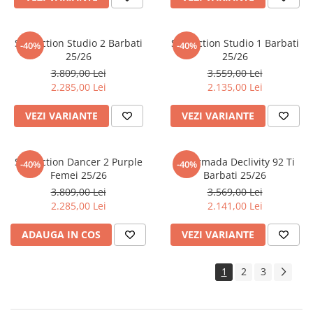
Ski Faction Studio 2 Barbati
Ski Faction Studio 1 Barbati
-40%
-40%
25/26
25/26
3.809,00 Lei
3.559,00 Lei
2.285,00 Lei
2.135,00 Lei
VEZI VARIANTE
VEZI VARIANTE
Ski Faction Dancer 2 Purple
Ski Armada Declivity 92 Ti
-40%
-40%
Femei 25/26
Barbati 25/26
3.809,00 Lei
3.569,00 Lei
2.285,00 Lei
2.141,00 Lei
ADAUGA IN COS
VEZI VARIANTE
1
2
3