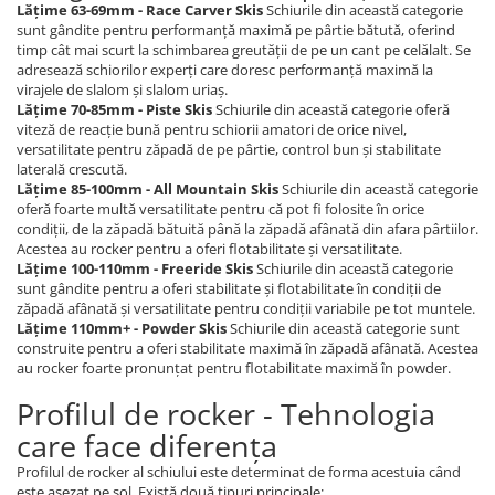
Lățime 63-69mm - Race Carver Skis
Schiurile din această categorie
sunt gândite pentru performanță maximă pe pârtie bătută, oferind
timp cât mai scurt la schimbarea greutății de pe un cant pe celălalt. Se
adresează schiorilor experți care doresc performanță maximă la
virajele de slalom și slalom uriaș.
Lățime 70-85mm - Piste Skis
Schiurile din această categorie oferă
viteză de reacție bună pentru schiorii amatori de orice nivel,
versatilitate pentru zăpadă de pe pârtie, control bun și stabilitate
laterală crescută.
Lățime 85-100mm - All Mountain Skis
Schiurile din această categorie
oferă foarte multă versatilitate pentru că pot fi folosite în orice
condiții, de la zăpadă bătuită până la zăpadă afânată din afara pârtiilor.
Acestea au rocker pentru a oferi flotabilitate și versatilitate.
Lățime 100-110mm - Freeride Skis
Schiurile din această categorie
sunt gândite pentru a oferi stabilitate și flotabilitate în condiții de
zăpadă afânată și versatilitate pentru condiții variabile pe tot muntele.
Lățime 110mm+ - Powder Skis
Schiurile din această categorie sunt
construite pentru a oferi stabilitate maximă în zăpadă afânată. Acestea
au rocker foarte pronunțat pentru flotabilitate maximă în powder.
Profilul de rocker - Tehnologia
care face diferența
Profilul de rocker al schiului este determinat de forma acestuia când
este așezat pe sol. Există două tipuri principale: