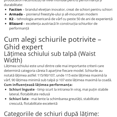
producători recunoscuți la nivel mondial pentru performanță și
durabilitate:
Faction
– brandul elvețian inovator, creat de schiori pentru schiori
Armada
– pionierul freestyle-ului și all-mountain modern
K2
– tehnologia americană de vârf cu peste 50 de ani de experiență
Blizzard
– excelența austriacă în construcția schiurilor de
performanță
Cum alegi schiurile potrivite –
Ghid expert
Lățimea schiului sub talpă (Waist
Width)
Lățimea schiului este unul dintre cele mai importante criterii care
determină categoria căreia îi aparține fiecare model. Schiurile au
notată lățimea astfel: 115/90/107, unde 115 este lățimea maximă la
vârf, 90 lățimea minimă sub talpă și 107 este lățimea maximă la coadă.
Cum influențează lățimea performanța:
Schiuri înguste
- timp scurt la intrarea în viraj, mai puțin stabile
lateral, flotabilitate redusă
Schiuri late
- mai lente la schimbarea greutății, stabilitate
crescută, flotabilitate excelentă
Categoriile de schiuri după lățime: