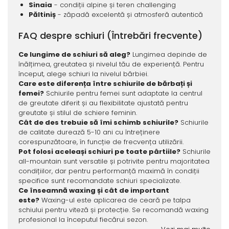
Sinaia
- condiții alpine și teren challenging
Păltiniș
- zăpadă excelentă și atmosferă autentică
FAQ despre schiuri (Întrebări frecvente)
Ce lungime de schiuri să aleg?
Lungimea depinde de
înălțimea, greutatea și nivelul tău de experiență. Pentru
început, alege schiuri la nivelul bărbiei.
Care este diferența între schiurile de bărbați și
femei?
Schiurile pentru femei sunt adaptate la centrul
de greutate diferit și au flexibilitate ajustată pentru
greutate și stilul de schiere feminin.
Cât de des trebuie să îmi schimb schiurile?
Schiurile
de calitate durează 5-10 ani cu întreținere
corespunzătoare, în funcție de frecvența utilizării.
Pot folosi aceleași schiuri pe toate pârtiile?
Schiurile
all-mountain sunt versatile și potrivite pentru majoritatea
condițiilor, dar pentru performanță maximă în condiții
specifice sunt recomandate schiuri specializate.
Ce înseamnă waxing și cât de important
este?
Waxing-ul este aplicarea de ceară pe talpa
schiului pentru viteză și protecție. Se recomandă waxing
profesional la începutul fiecărui sezon.