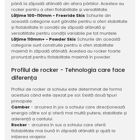
până la zăpadă afânată din afara pârtiilor. Acestea au
rocker pentru a oferi flotabilitate și versatilitate.
Lățime 100-110mm - Freeride Skis
Schiurile din
această categorie sunt gândite pentru a oferi stabilitate
și flotabilitate în condiții de zăpadă afânată și
versatilitate pentru condiții variabile pe tot muntele.
Lățime 110mm+ - Powder Skis
Schiurile din această
categorie sunt construite pentru a oferi stabilitate
maximă în zăpadă afânată. Acestea au rocker foarte
pronunțat pentru flotabilitate maximă în powder.
Profilul de rocker - Tehnologia care face
diferența
Profilul de rocker al schiului este determinat de forma
acestuia când este așezat pe sol. Există două tipuri
principale:
Camber
- arcuirea în jos a schiului care direcționează
energia către sol și oferă mai multă putere, stabilitate și
aderență a cantului.
Rocker
- arcuirea în sus a schiului care oferă
flotabilitate mai bună în zăpadă afânată și ajută la
inițierea virajelor.