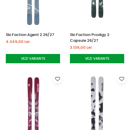
Tricouri
Accesorii personalizare
Pantaloni outdoor
Sosete Outdoor
Curele
Ski Faction Agent 2 26/27
Ski Faction Prodigy 2
Sepci
Capsule 26/27
4.349,00 Lei
Bustiere
3.139,00 Lei
Underwear
VEZI VARIANTE
VEZI VARIANTE