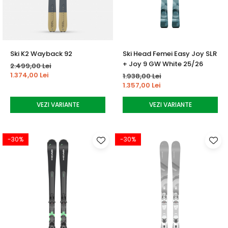
Ski K2 Wayback 92
Ski Head Femei Easy Joy SLR
+ Joy 9 GW White 25/26
2.499,00 Lei
1.374,00 Lei
1.938,00 Lei
1.357,00 Lei
VEZI VARIANTE
VEZI VARIANTE
-30%
-30%