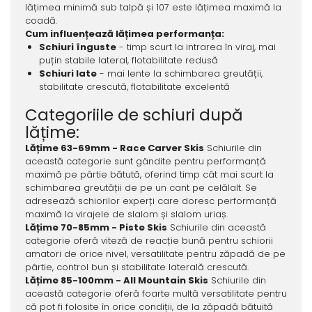
lățimea minimă sub talpă și 107 este lățimea maximă la
coadă.
Cum influențează lățimea performanța:
Schiuri înguste
- timp scurt la intrarea în viraj, mai
puțin stabile lateral, flotabilitate redusă
Schiuri late
- mai lente la schimbarea greutății,
stabilitate crescută, flotabilitate excelentă
Categoriile de schiuri după
lățime:
Lățime 63-69mm - Race Carver Skis
Schiurile din
această categorie sunt gândite pentru performanță
maximă pe pârtie bătută, oferind timp cât mai scurt la
schimbarea greutății de pe un cant pe celălalt. Se
adresează schiorilor experți care doresc performanță
maximă la virajele de slalom și slalom uriaș.
Lățime 70-85mm - Piste Skis
Schiurile din această
categorie oferă viteză de reacție bună pentru schiorii
amatori de orice nivel, versatilitate pentru zăpadă de pe
pârtie, control bun și stabilitate laterală crescută.
Lățime 85-100mm - All Mountain Skis
Schiurile din
această categorie oferă foarte multă versatilitate pentru
că pot fi folosite în orice condiții, de la zăpadă bătuită