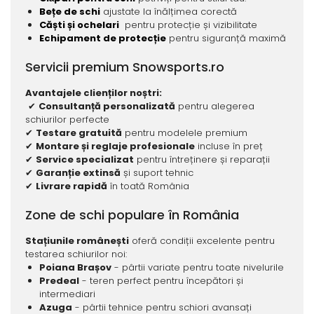
Bețe de schi
ajustate la înălțimea corectă
Căști și ochelari
pentru protecție și vizibilitate
Echipament de protecție
pentru siguranță maximă
Servicii premium Snowsports.ro
Avantajele clienților noștri:
✔
Consultanță personalizată
pentru alegerea
schiurilor perfecte
✔
Testare gratuită
pentru modelele premium
✔
Montare și reglaje profesionale
incluse în preț
✔
Service specializat
pentru întreținere și reparații
✔
Garanție extinsă
și suport tehnic
✔
Livrare rapidă
în toată România
Zone de schi populare în România
Stațiunile românești
oferă condiții excelente pentru
testarea schiurilor noi:
Poiana Brașov
- pârtii variate pentru toate nivelurile
Predeal
- teren perfect pentru începători și
intermediari
Azuga
- pârtii tehnice pentru schiori avansați