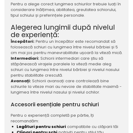
Pentru a alege corect lungimea schiurilor trebuie luați în
considerare înălțimea, abilitatea, greutatea schiorului,
tipul schiului și preferințele personale.
Alegerea lungimii după nivelul
de experiență:
Începători:
Pentru un începător este recomandat să
folosească schiuri cu lungimea între nivelul bărbiei și 5
cm mai jos pentru manevrabilitate ușoară la viteză mică.
Intermediari:
Schiorii intermediari care știu să
stăpânească virajele paralele la viteză medie aleg
schiuri cu lungimea între nivelul bărbiei și nivelul nasului
pentru stabilitate crescută.
Avansați:
Schiorii avansați care controlează bine
schiurile la viteze mari au nevoie de stabilitate maximă -
lungimea între nivelul nasului și nivelul ochilor.
Accesorii esențiale pentru schiuri
Pentru o experiență completă pe pârtie, îți
recomandăm:
Legături pentru schiuri
compatibile cu clãparii tăi
Clǎpari pentru schi
potriviți pentru stilul tãu.