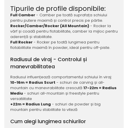
Tipurile de profile disponibile:
Full Camber
- Camber pe toată suprafața schiului
pentru putere maximă și control precis pe pârtie.
Rocker/Camber/Rocker (All Mountain)
- Rocker la
vârf și coadă pentru flotabilitate, camber la mijloc pentru
aderență și stabilitate.
Full Rocker
- Rocker pe toată lungimea pentru
flotabilitate maximă în powder, ideal pentru off-piste.
Radiusul de viraj - Controlul și
manevrabilitatea
Radiusul influențează comportamentul schiului în viraj:
10-16m = Radius Scurt
- schiuri de carving și all-
mountain cu manevrabilitate crescută
17-22m = Radius
Mediu
- schiuri all-mountain și freestyle pentru
versatilitate
+22m = Radius Lung
- schiuri de powder și big
mountain pentru stabilitate la viteză
Cum alegi lungimea schiurilor