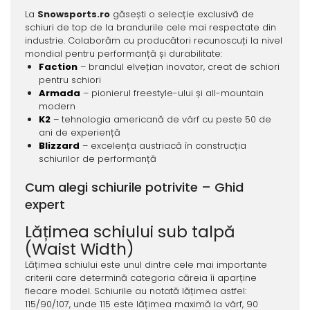
La
Snowsports.ro
găsești o selecție exclusivă de
schiuri de top de la brandurile cele mai respectate din
industrie. Colaborăm cu producători recunoscuți la nivel
mondial pentru performanță și durabilitate:
Faction
– brandul elvețian inovator, creat de schiori
pentru schiori
Armada
– pionierul freestyle-ului și all-mountain
modern
K2
– tehnologia americană de vârf cu peste 50 de
ani de experiență
Blizzard
– excelența austriacă în construcția
schiurilor de performanță
Cum alegi schiurile potrivite – Ghid
expert
Lățimea schiului sub talpă
(Waist Width)
Lățimea schiului este unul dintre cele mai importante
criterii care determină categoria căreia îi aparține
fiecare model. Schiurile au notată lățimea astfel:
115/90/107, unde 115 este lățimea maximă la vârf, 90