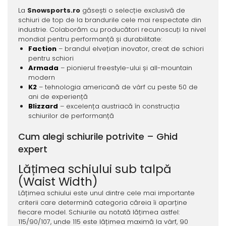
La
Snowsports.ro
găsești o selecție exclusivă de
schiuri de top de la brandurile cele mai respectate din
industrie. Colaborăm cu producători recunoscuți la nivel
mondial pentru performanță și durabilitate:
Faction
– brandul elvețian inovator, creat de schiori
pentru schiori
Armada
– pionierul freestyle-ului și all-mountain
modern
K2
– tehnologia americană de vârf cu peste 50 de
ani de experiență
Blizzard
– excelența austriacă în construcția
schiurilor de performanță
Cum alegi schiurile potrivite – Ghid
expert
Lățimea schiului sub talpă
(Waist Width)
Lățimea schiului este unul dintre cele mai importante
criterii care determină categoria căreia îi aparține
fiecare model. Schiurile au notată lățimea astfel:
115/90/107, unde 115 este lățimea maximă la vârf, 90