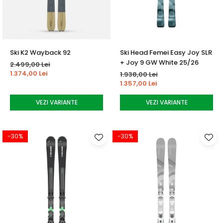
Ski K2 Wayback 92
Ski Head Femei Easy Joy SLR
+ Joy 9 GW White 25/26
2.499,00 Lei
1.374,00 Lei
1.938,00 Lei
1.357,00 Lei
VEZI VARIANTE
VEZI VARIANTE
-30%
-30%