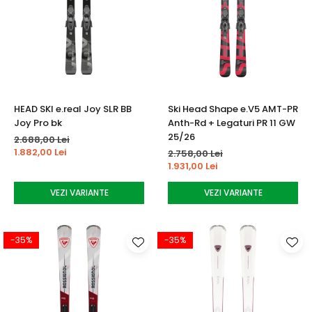
HEAD SKI e.real Joy SLR BB
Ski Head Shape e.V5 AMT-PR
Joy Pro bk
Anth-Rd + Legaturi PR 11 GW
25/26
2.688,00 Lei
1.882,00 Lei
2.758,00 Lei
1.931,00 Lei
VEZI VARIANTE
VEZI VARIANTE
-35%
-35%