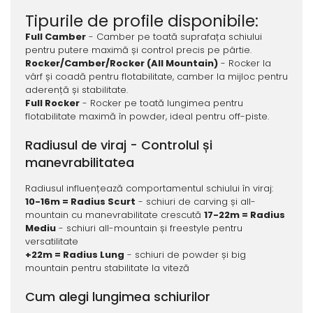
Tipurile de profile disponibile:
Full Camber
- Camber pe toată suprafața schiului
pentru putere maximă și control precis pe pârtie.
Rocker/Camber/Rocker (All Mountain)
- Rocker la
vârf și coadă pentru flotabilitate, camber la mijloc pentru
aderență și stabilitate.
Full Rocker
- Rocker pe toată lungimea pentru
flotabilitate maximă în powder, ideal pentru off-piste.
Radiusul de viraj - Controlul și
manevrabilitatea
Radiusul influențează comportamentul schiului în viraj:
10-16m = Radius Scurt
- schiuri de carving și all-
mountain cu manevrabilitate crescută
17-22m = Radius
Mediu
- schiuri all-mountain și freestyle pentru
versatilitate
+22m = Radius Lung
- schiuri de powder și big
mountain pentru stabilitate la viteză
Cum alegi lungimea schiurilor