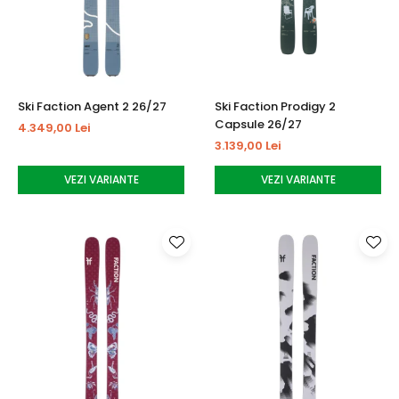
Tricouri
Accesorii personalizare
Pantaloni outdoor
Sosete Outdoor
Curele
Ski Faction Agent 2 26/27
Ski Faction Prodigy 2
Sepci
Capsule 26/27
4.349,00 Lei
Bustiere
3.139,00 Lei
Underwear
VEZI VARIANTE
VEZI VARIANTE