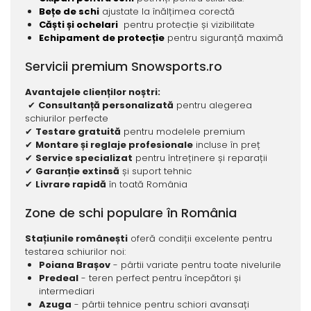
Bețe de schi
ajustate la înălțimea corectă
Căști și ochelari
pentru protecție și vizibilitate
Echipament de protecție
pentru siguranță maximă
Servicii premium Snowsports.ro
Avantajele clienților noștri:
✔
Consultanță personalizată
pentru alegerea
schiurilor perfecte
✔
Testare gratuită
pentru modelele premium
✔
Montare și reglaje profesionale
incluse în preț
✔
Service specializat
pentru întreținere și reparații
✔
Garanție extinsă
și suport tehnic
✔
Livrare rapidă
în toată România
Zone de schi populare în România
Stațiunile românești
oferă condiții excelente pentru
testarea schiurilor noi:
Poiana Brașov
- pârtii variate pentru toate nivelurile
Predeal
- teren perfect pentru începători și
intermediari
Azuga
- pârtii tehnice pentru schiori avansați