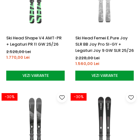
Ski Head Shape V4 AMT-PR
Ski Head Femei E.Pure Joy
+ Legaturi PR 11 GW 25/26
SLR BB Joy Pro SI-GY +
Legaturi Joy 9 GW SLR 25/26
2.528,00 Lei
1.770,00 Lei
2.228,00 Lei
1.560,00 Lei
VEZI VARIANTE
VEZI VARIANTE
-30%
-30%