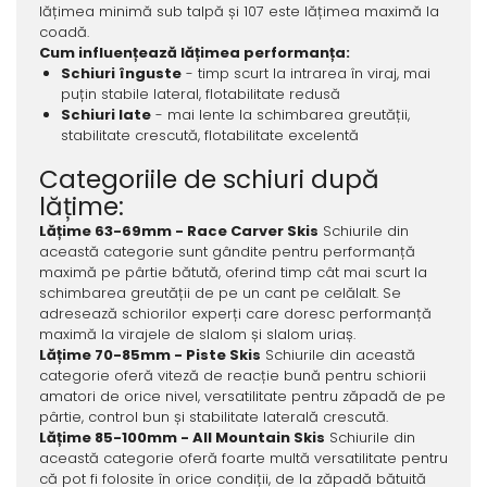
lățimea minimă sub talpă și 107 este lățimea maximă la
coadă.
Cum influențează lățimea performanța:
Schiuri înguste
- timp scurt la intrarea în viraj, mai
puțin stabile lateral, flotabilitate redusă
Schiuri late
- mai lente la schimbarea greutății,
stabilitate crescută, flotabilitate excelentă
Categoriile de schiuri după
lățime:
Lățime 63-69mm - Race Carver Skis
Schiurile din
această categorie sunt gândite pentru performanță
maximă pe pârtie bătută, oferind timp cât mai scurt la
schimbarea greutății de pe un cant pe celălalt. Se
adresează schiorilor experți care doresc performanță
maximă la virajele de slalom și slalom uriaș.
Lățime 70-85mm - Piste Skis
Schiurile din această
categorie oferă viteză de reacție bună pentru schiorii
amatori de orice nivel, versatilitate pentru zăpadă de pe
pârtie, control bun și stabilitate laterală crescută.
Lățime 85-100mm - All Mountain Skis
Schiurile din
această categorie oferă foarte multă versatilitate pentru
că pot fi folosite în orice condiții, de la zăpadă bătuită