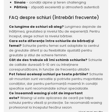
Sinaia
- condiții alpine și teren challenging
Păltiniș
- zăpadă excelentă și atmosferă autentică
FAQ despre schiuri (Întrebări frecvente)
Ce lungime de schiuri să aleg?
Lungimea depinde de
înălțimea, greutatea și nivelul tău de experiență. Pentru
început, alege schiuri la nivelul bărbiei.
Care este diferența între schiurile de bărbați și
femei?
Schiurile pentru femei sunt adaptate la centrul
de greutate diferit și au flexibilitate ajustată pentru
greutate și stilul de schiere feminin.
Cât de des trebuie să îmi schimb schiurile?
Schiurile
de calitate durează 5-10 ani cu întreținere
corespunzătoare, în funcție de frecvența utilizării.
Pot folosi aceleași schiuri pe toate pârtiile?
Schiurile
all-mountain sunt versatile și potrivite pentru majoritatea
condițiilor, dar pentru performanță maximă în condiții
specifice sunt recomandate schiuri specializate.
Ce înseamnă waxing și cât de important
este?
Waxing-ul este aplicarea de ceară pe talpa
schiului pentru viteză și protecție. Se recomandă waxing
profesional la începutul fiecărui sezon.