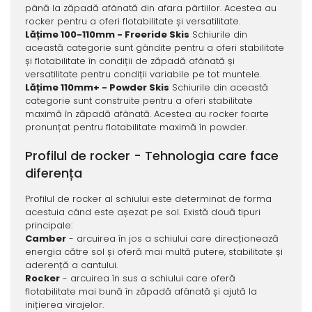
până la zăpadă afânată din afara pârtiilor. Acestea au
rocker pentru a oferi flotabilitate și versatilitate.
Lățime 100-110mm - Freeride Skis
Schiurile din
această categorie sunt gândite pentru a oferi stabilitate
și flotabilitate în condiții de zăpadă afânată și
versatilitate pentru condiții variabile pe tot muntele.
Lățime 110mm+ - Powder Skis
Schiurile din această
categorie sunt construite pentru a oferi stabilitate
maximă în zăpadă afânată. Acestea au rocker foarte
pronunțat pentru flotabilitate maximă în powder.
Profilul de rocker - Tehnologia care face
diferența
Profilul de rocker al schiului este determinat de forma
acestuia când este așezat pe sol. Există două tipuri
principale:
Camber
- arcuirea în jos a schiului care direcționează
energia către sol și oferă mai multă putere, stabilitate și
aderență a cantului.
Rocker
- arcuirea în sus a schiului care oferă
flotabilitate mai bună în zăpadă afânată și ajută la
inițierea virajelor.