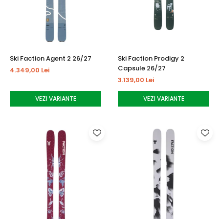
Tricouri
Accesorii personalizare
Pantaloni outdoor
Sosete Outdoor
Curele
Ski Faction Agent 2 26/27
Ski Faction Prodigy 2
Sepci
Capsule 26/27
4.349,00 Lei
Bustiere
3.139,00 Lei
Underwear
VEZI VARIANTE
VEZI VARIANTE