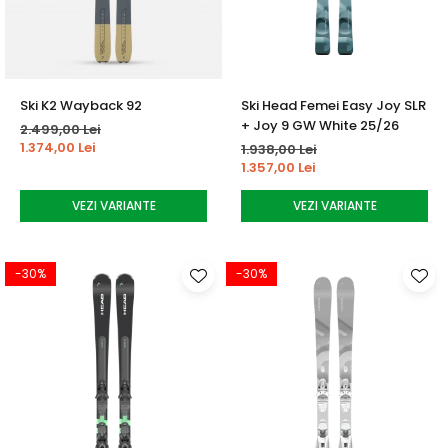
Ski K2 Wayback 92
Ski Head Femei Easy Joy SLR
+ Joy 9 GW White 25/26
2.499,00 Lei
1.374,00 Lei
1.938,00 Lei
1.357,00 Lei
VEZI VARIANTE
VEZI VARIANTE
-30%
-30%