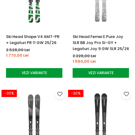
Ski Head Shape V4 AMT-PR
Ski Head Femei E.Pure Joy
+ Legaturi PR 11 GW 25/26
SLR BB Joy Pro SI-GY +
Legaturi Joy 9 GW SLR 25/26
2.528,00 Lei
1.770,00 Lei
2.228,00 Lei
1.560,00 Lei
VEZI VARIANTE
VEZI VARIANTE
-30%
-30%