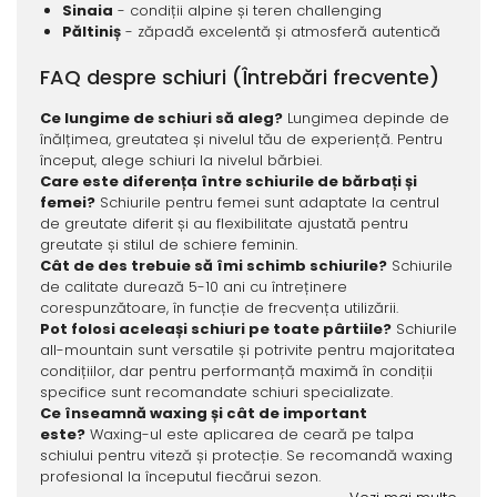
Sinaia
- condiții alpine și teren challenging
Păltiniș
- zăpadă excelentă și atmosferă autentică
FAQ despre schiuri (Întrebări frecvente)
Ce lungime de schiuri să aleg?
Lungimea depinde de
înălțimea, greutatea și nivelul tău de experiență. Pentru
început, alege schiuri la nivelul bărbiei.
Care este diferența între schiurile de bărbați și
femei?
Schiurile pentru femei sunt adaptate la centrul
de greutate diferit și au flexibilitate ajustată pentru
greutate și stilul de schiere feminin.
Cât de des trebuie să îmi schimb schiurile?
Schiurile
de calitate durează 5-10 ani cu întreținere
corespunzătoare, în funcție de frecvența utilizării.
Pot folosi aceleași schiuri pe toate pârtiile?
Schiurile
all-mountain sunt versatile și potrivite pentru majoritatea
condițiilor, dar pentru performanță maximă în condiții
specifice sunt recomandate schiuri specializate.
Ce înseamnă waxing și cât de important
este?
Waxing-ul este aplicarea de ceară pe talpa
schiului pentru viteză și protecție. Se recomandă waxing
profesional la începutul fiecărui sezon.