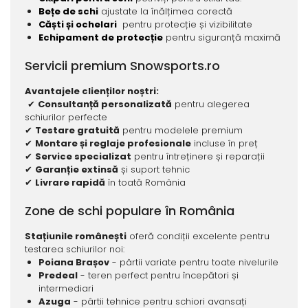
Bețe de schi
ajustate la înălțimea corectă
Căști și ochelari
pentru protecție și vizibilitate
Echipament de protecție
pentru siguranță maximă
Servicii premium Snowsports.ro
Avantajele clienților noștri:
✔
Consultanță personalizată
pentru alegerea
schiurilor perfecte
✔
Testare gratuită
pentru modelele premium
✔
Montare și reglaje profesionale
incluse în preț
✔
Service specializat
pentru întreținere și reparații
✔
Garanție extinsă
și suport tehnic
✔
Livrare rapidă
în toată România
Zone de schi populare în România
Stațiunile românești
oferă condiții excelente pentru
testarea schiurilor noi:
Poiana Brașov
- pârtii variate pentru toate nivelurile
Predeal
- teren perfect pentru începători și
intermediari
Azuga
- pârtii tehnice pentru schiori avansați