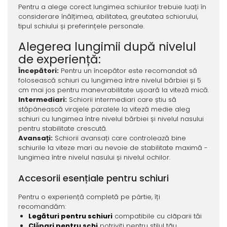
Pentru a alege corect lungimea schiurilor trebuie luați în
considerare înălțimea, abilitatea, greutatea schiorului,
tipul schiului și preferințele personale.
Alegerea lungimii după nivelul
de experiență:
Începători:
Pentru un începător este recomandat să
folosească schiuri cu lungimea între nivelul bărbiei și 5
cm mai jos pentru manevrabilitate ușoară la viteză mică.
Intermediari:
Schiorii intermediari care știu să
stăpânească virajele paralele la viteză medie aleg
schiuri cu lungimea între nivelul bărbiei și nivelul nasului
pentru stabilitate crescută.
Avansați:
Schiorii avansați care controlează bine
schiurile la viteze mari au nevoie de stabilitate maximă -
lungimea între nivelul nasului și nivelul ochilor.
Accesorii esențiale pentru schiuri
Pentru o experiență completă pe pârtie, îți
recomandăm:
Legături pentru schiuri
compatibile cu clãparii tăi
Clǎpari pentru schi
potriviți pentru stilul tãu.