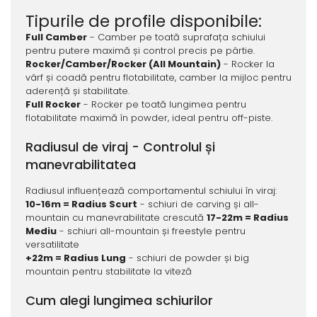
Tipurile de profile disponibile:
Full Camber
- Camber pe toată suprafața schiului
pentru putere maximă și control precis pe pârtie.
Rocker/Camber/Rocker (All Mountain)
- Rocker la
vârf și coadă pentru flotabilitate, camber la mijloc pentru
aderență și stabilitate.
Full Rocker
- Rocker pe toată lungimea pentru
flotabilitate maximă în powder, ideal pentru off-piste.
Radiusul de viraj - Controlul și
manevrabilitatea
Radiusul influențează comportamentul schiului în viraj:
10-16m = Radius Scurt
- schiuri de carving și all-
mountain cu manevrabilitate crescută
17-22m = Radius
Mediu
- schiuri all-mountain și freestyle pentru
versatilitate
+22m = Radius Lung
- schiuri de powder și big
mountain pentru stabilitate la viteză
Cum alegi lungimea schiurilor