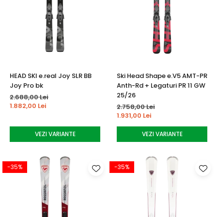
HEAD SKI e.real Joy SLR BB
Ski Head Shape e.V5 AMT-PR
Joy Pro bk
Anth-Rd + Legaturi PR 11 GW
25/26
2.688,00 Lei
1.882,00 Lei
2.758,00 Lei
1.931,00 Lei
VEZI VARIANTE
VEZI VARIANTE
-35%
-35%