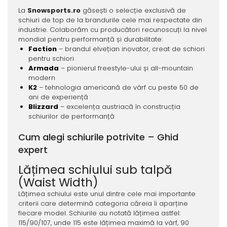
La
Snowsports.ro
găsești o selecție exclusivă de
schiuri de top de la brandurile cele mai respectate din
industrie. Colaborăm cu producători recunoscuți la nivel
mondial pentru performanță și durabilitate:
Faction
– brandul elvețian inovator, creat de schiori
pentru schiori
Armada
– pionierul freestyle-ului și all-mountain
modern
K2
– tehnologia americană de vârf cu peste 50 de
ani de experiență
Blizzard
– excelența austriacă în construcția
schiurilor de performanță
Cum alegi schiurile potrivite – Ghid
expert
Lățimea schiului sub talpă
(Waist Width)
Lățimea schiului este unul dintre cele mai importante
criterii care determină categoria căreia îi aparține
fiecare model. Schiurile au notată lățimea astfel:
115/90/107, unde 115 este lățimea maximă la vârf, 90