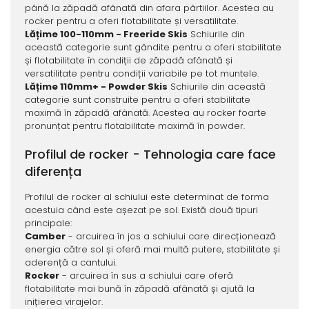
până la zăpadă afânată din afara pârtiilor. Acestea au
rocker pentru a oferi flotabilitate și versatilitate.
Lățime 100-110mm - Freeride Skis
Schiurile din
această categorie sunt gândite pentru a oferi stabilitate
și flotabilitate în condiții de zăpadă afânată și
versatilitate pentru condiții variabile pe tot muntele.
Lățime 110mm+ - Powder Skis
Schiurile din această
categorie sunt construite pentru a oferi stabilitate
maximă în zăpadă afânată. Acestea au rocker foarte
pronunțat pentru flotabilitate maximă în powder.
Profilul de rocker - Tehnologia care face
diferența
Profilul de rocker al schiului este determinat de forma
acestuia când este așezat pe sol. Există două tipuri
principale:
Camber
- arcuirea în jos a schiului care direcționează
energia către sol și oferă mai multă putere, stabilitate și
aderență a cantului.
Rocker
- arcuirea în sus a schiului care oferă
flotabilitate mai bună în zăpadă afânată și ajută la
inițierea virajelor.