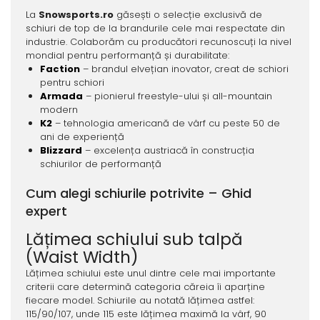
La
Snowsports.ro
găsești o selecție exclusivă de
schiuri de top de la brandurile cele mai respectate din
industrie. Colaborăm cu producători recunoscuți la nivel
mondial pentru performanță și durabilitate:
Faction
– brandul elvețian inovator, creat de schiori
pentru schiori
Armada
– pionierul freestyle-ului și all-mountain
modern
K2
– tehnologia americană de vârf cu peste 50 de
ani de experiență
Blizzard
– excelența austriacă în construcția
schiurilor de performanță
Cum alegi schiurile potrivite – Ghid
expert
Lățimea schiului sub talpă
(Waist Width)
Lățimea schiului este unul dintre cele mai importante
criterii care determină categoria căreia îi aparține
fiecare model. Schiurile au notată lățimea astfel:
115/90/107, unde 115 este lățimea maximă la vârf, 90