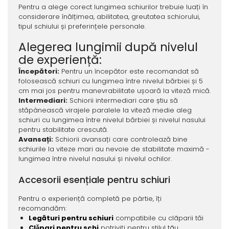
Pentru a alege corect lungimea schiurilor trebuie luați în
considerare înălțimea, abilitatea, greutatea schiorului,
tipul schiului și preferințele personale.
Alegerea lungimii după nivelul
de experiență:
Începători:
Pentru un începător este recomandat să
folosească schiuri cu lungimea între nivelul bărbiei și 5
cm mai jos pentru manevrabilitate ușoară la viteză mică.
Intermediari:
Schiorii intermediari care știu să
stăpânească virajele paralele la viteză medie aleg
schiuri cu lungimea între nivelul bărbiei și nivelul nasului
pentru stabilitate crescută.
Avansați:
Schiorii avansați care controlează bine
schiurile la viteze mari au nevoie de stabilitate maximă -
lungimea între nivelul nasului și nivelul ochilor.
Accesorii esențiale pentru schiuri
Pentru o experiență completă pe pârtie, îți
recomandăm:
Legături pentru schiuri
compatibile cu clãparii tăi
Clǎpari pentru schi
potriviți pentru stilul tãu.