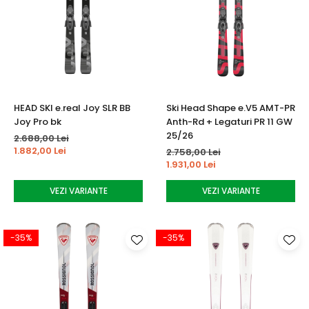
HEAD SKI e.real Joy SLR BB
Ski Head Shape e.V5 AMT-PR
Joy Pro bk
Anth-Rd + Legaturi PR 11 GW
25/26
2.688,00 Lei
1.882,00 Lei
2.758,00 Lei
1.931,00 Lei
VEZI VARIANTE
VEZI VARIANTE
-35%
-35%