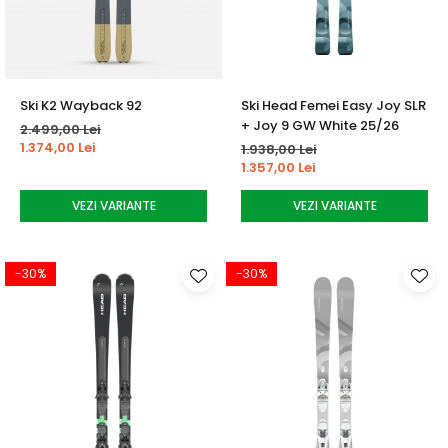
Ski K2 Wayback 92
Ski Head Femei Easy Joy SLR
+ Joy 9 GW White 25/26
2.499,00 Lei
1.374,00 Lei
1.938,00 Lei
1.357,00 Lei
VEZI VARIANTE
VEZI VARIANTE
-30%
-30%