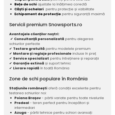
Bețe de schi
ajustate la înălțimea corectă
Căști și ochelari
pentru protecție și vizibilitate
Echipament de protecție
pentru siguranță maximă
Servicii premium Snowsports.ro
Avantajele clienților noștri:
✔
Consultanță personalizată
pentru alegerea
schiurilor perfecte
✔
Testare gratuită
pentru modelele premium
✔
Montare și reglaje profesionale
incluse în preț
✔
Service specializat
pentru întreținere și reparații
✔
Garanție extinsă
și suport tehnic
✔
Livrare rapidă
în toată România
Zone de schi populare în România
Stațiunile românești
oferă condiții excelente pentru
testarea schiurilor noi:
Poiana Brașov
- pârtii variate pentru toate nivelurile
Predeal
- teren perfect pentru începători și
intermediari
Azuga
- pârtii tehnice pentru schiori avansați