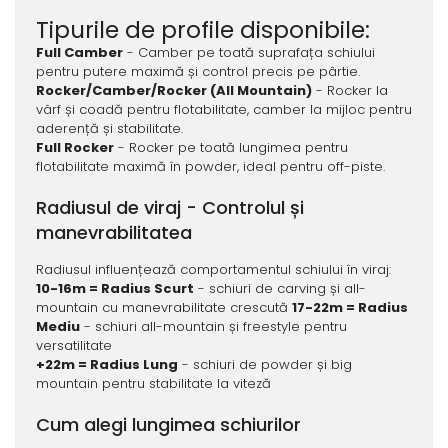
Tipurile de profile disponibile:
Full Camber
- Camber pe toată suprafața schiului
pentru putere maximă și control precis pe pârtie.
Rocker/Camber/Rocker (All Mountain)
- Rocker la
vârf și coadă pentru flotabilitate, camber la mijloc pentru
aderență și stabilitate.
Full Rocker
- Rocker pe toată lungimea pentru
flotabilitate maximă în powder, ideal pentru off-piste.
Radiusul de viraj - Controlul și
manevrabilitatea
Radiusul influențează comportamentul schiului în viraj:
10-16m = Radius Scurt
- schiuri de carving și all-
mountain cu manevrabilitate crescută
17-22m = Radius
Mediu
- schiuri all-mountain și freestyle pentru
versatilitate
+22m = Radius Lung
- schiuri de powder și big
mountain pentru stabilitate la viteză
Cum alegi lungimea schiurilor