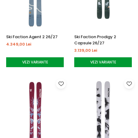
Tricouri
Accesorii personalizare
Pantaloni outdoor
Sosete Outdoor
Curele
Ski Faction Agent 2 26/27
Ski Faction Prodigy 2
Sepci
Capsule 26/27
4.349,00 Lei
Bustiere
3.139,00 Lei
Underwear
VEZI VARIANTE
VEZI VARIANTE