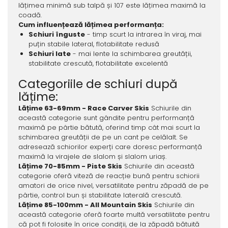
lățimea minimă sub talpă și 107 este lățimea maximă la
coadă.
Cum influențează lățimea performanța:
Schiuri înguste
- timp scurt la intrarea în viraj, mai
puțin stabile lateral, flotabilitate redusă
Schiuri late
- mai lente la schimbarea greutății,
stabilitate crescută, flotabilitate excelentă
Categoriile de schiuri după
lățime:
Lățime 63-69mm - Race Carver Skis
Schiurile din
această categorie sunt gândite pentru performanță
maximă pe pârtie bătută, oferind timp cât mai scurt la
schimbarea greutății de pe un cant pe celălalt. Se
adresează schiorilor experți care doresc performanță
maximă la virajele de slalom și slalom uriaș.
Lățime 70-85mm - Piste Skis
Schiurile din această
categorie oferă viteză de reacție bună pentru schiorii
amatori de orice nivel, versatilitate pentru zăpadă de pe
pârtie, control bun și stabilitate laterală crescută.
Lățime 85-100mm - All Mountain Skis
Schiurile din
această categorie oferă foarte multă versatilitate pentru
că pot fi folosite în orice condiții, de la zăpadă bătuită