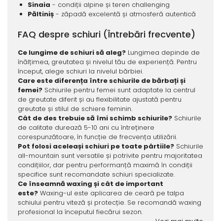
Sinaia
- condiții alpine și teren challenging
Păltiniș
- zăpadă excelentă și atmosferă autentică
FAQ despre schiuri (Întrebări frecvente)
Ce lungime de schiuri să aleg?
Lungimea depinde de
înălțimea, greutatea și nivelul tău de experiență. Pentru
început, alege schiuri la nivelul bărbiei.
Care este diferența între schiurile de bărbați și
femei?
Schiurile pentru femei sunt adaptate la centrul
de greutate diferit și au flexibilitate ajustată pentru
greutate și stilul de schiere feminin.
Cât de des trebuie să îmi schimb schiurile?
Schiurile
de calitate durează 5-10 ani cu întreținere
corespunzătoare, în funcție de frecvența utilizării.
Pot folosi aceleași schiuri pe toate pârtiile?
Schiurile
all-mountain sunt versatile și potrivite pentru majoritatea
condițiilor, dar pentru performanță maximă în condiții
specifice sunt recomandate schiuri specializate.
Ce înseamnă waxing și cât de important
este?
Waxing-ul este aplicarea de ceară pe talpa
schiului pentru viteză și protecție. Se recomandă waxing
profesional la începutul fiecărui sezon.