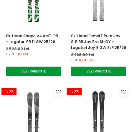
Ski Head Shape V4 AMT-PR
Ski Head Femei E.Pure Joy
+ Legaturi PR 11 GW 25/26
SLR BB Joy Pro SI-GY +
Legaturi Joy 9 GW SLR 25/26
2.528,00 Lei
1.770,00 Lei
2.228,00 Lei
1.560,00 Lei
VEZI VARIANTE
VEZI VARIANTE
-30%
-30%