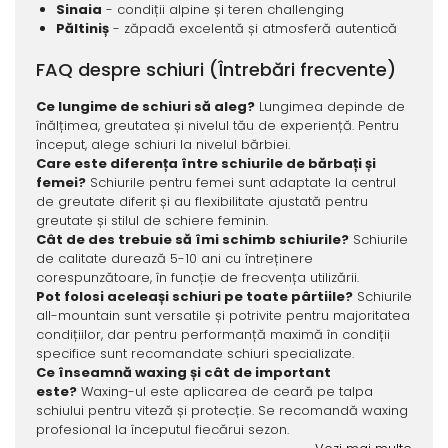
Sinaia
- condiții alpine și teren challenging
Păltiniș
- zăpadă excelentă și atmosferă autentică
FAQ despre schiuri (Întrebări frecvente)
Ce lungime de schiuri să aleg?
Lungimea depinde de
înălțimea, greutatea și nivelul tău de experiență. Pentru
început, alege schiuri la nivelul bărbiei.
Care este diferența între schiurile de bărbați și
femei?
Schiurile pentru femei sunt adaptate la centrul
de greutate diferit și au flexibilitate ajustată pentru
greutate și stilul de schiere feminin.
Cât de des trebuie să îmi schimb schiurile?
Schiurile
de calitate durează 5-10 ani cu întreținere
corespunzătoare, în funcție de frecvența utilizării.
Pot folosi aceleași schiuri pe toate pârtiile?
Schiurile
all-mountain sunt versatile și potrivite pentru majoritatea
condițiilor, dar pentru performanță maximă în condiții
specifice sunt recomandate schiuri specializate.
Ce înseamnă waxing și cât de important
este?
Waxing-ul este aplicarea de ceară pe talpa
schiului pentru viteză și protecție. Se recomandă waxing
profesional la începutul fiecărui sezon.