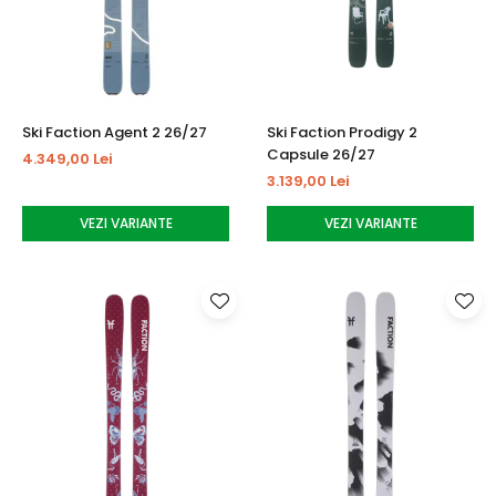
Tricouri
Accesorii personalizare
Pantaloni outdoor
Sosete Outdoor
Curele
Ski Faction Agent 2 26/27
Ski Faction Prodigy 2
Sepci
Capsule 26/27
4.349,00 Lei
Bustiere
3.139,00 Lei
Underwear
VEZI VARIANTE
VEZI VARIANTE