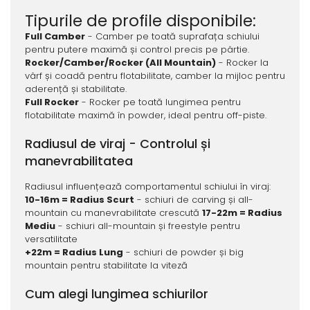
Tipurile de profile disponibile:
Full Camber
- Camber pe toată suprafața schiului
pentru putere maximă și control precis pe pârtie.
Rocker/Camber/Rocker (All Mountain)
- Rocker la
vârf și coadă pentru flotabilitate, camber la mijloc pentru
aderență și stabilitate.
Full Rocker
- Rocker pe toată lungimea pentru
flotabilitate maximă în powder, ideal pentru off-piste.
Radiusul de viraj - Controlul și
manevrabilitatea
Radiusul influențează comportamentul schiului în viraj:
10-16m = Radius Scurt
- schiuri de carving și all-
mountain cu manevrabilitate crescută
17-22m = Radius
Mediu
- schiuri all-mountain și freestyle pentru
versatilitate
+22m = Radius Lung
- schiuri de powder și big
mountain pentru stabilitate la viteză
Cum alegi lungimea schiurilor