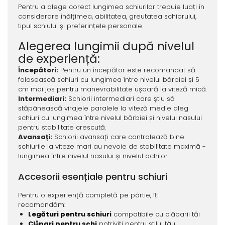
Pentru a alege corect lungimea schiurilor trebuie luați în
considerare înălțimea, abilitatea, greutatea schiorului,
tipul schiului și preferințele personale.
Alegerea lungimii după nivelul
de experiență:
Începători:
Pentru un începător este recomandat să
folosească schiuri cu lungimea între nivelul bărbiei și 5
cm mai jos pentru manevrabilitate ușoară la viteză mică.
Intermediari:
Schiorii intermediari care știu să
stăpânească virajele paralele la viteză medie aleg
schiuri cu lungimea între nivelul bărbiei și nivelul nasului
pentru stabilitate crescută.
Avansați:
Schiorii avansați care controlează bine
schiurile la viteze mari au nevoie de stabilitate maximă -
lungimea între nivelul nasului și nivelul ochilor.
Accesorii esențiale pentru schiuri
Pentru o experiență completă pe pârtie, îți
recomandăm:
Legături pentru schiuri
compatibile cu clãparii tăi
Clǎpari pentru schi
potriviți pentru stilul tãu.