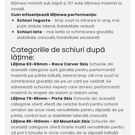
lățimea minimă sub talpă și 107 este lățimea maximă la
coadă.
Cum influențează lățimea performanța:
Schiuri înguste
- timp scurt la intrarea în viraj, mai
puțin stabile lateral, flotabilitate redusă
Schiuri late
- mai lente la schimbarea greutății,
stabilitate crescută, flotabilitate excelentă
Categoriile de schiuri după
lățime:
Lățime 63-69mm - Race Carver Skis
Schiurile din
această categorie sunt gândite pentru performanță
maximă pe pârtie bătută, oferind timp cât mai scurt la
schimbarea greutății de pe un cant pe celălalt. Se
adresează schiorilor experți care doresc performanță
maximă la virajele de slalom și slalom uriaș.
Lățime 70-85mm - Piste Skis
Schiurile din această
categorie oferă viteză de reacție bună pentru schiorii
amatori de orice nivel, versatilitate pentru zăpadă de pe
pârtie, control bun și stabilitate laterală crescută.
Lățime 85-100mm - All Mountain Skis
Schiurile din
această categorie oferă foarte multă versatilitate pentru
că pot fi folosite în orice condiții, de la zăpadă bătuită