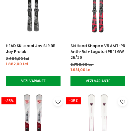
HEAD SKI e.real Joy SLR BB
Ski Head Shape e.V5 AMT-PR
Joy Pro bk
Anth-Rd + Legaturi PR 11 GW
25/26
2.688,00 Lei
1.882,00 Lei
2.758,00 Lei
1.931,00 Lei
VEZI VARIANTE
VEZI VARIANTE
-35%
-35%