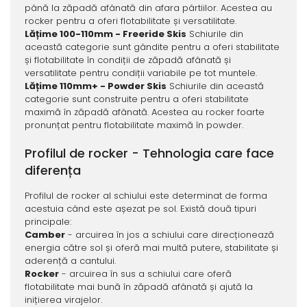
până la zăpadă afânată din afara pârtiilor. Acestea au
rocker pentru a oferi flotabilitate și versatilitate.
Lățime 100-110mm - Freeride Skis
Schiurile din
această categorie sunt gândite pentru a oferi stabilitate
și flotabilitate în condiții de zăpadă afânată și
versatilitate pentru condiții variabile pe tot muntele.
Lățime 110mm+ - Powder Skis
Schiurile din această
categorie sunt construite pentru a oferi stabilitate
maximă în zăpadă afânată. Acestea au rocker foarte
pronunțat pentru flotabilitate maximă în powder.
Profilul de rocker - Tehnologia care face
diferența
Profilul de rocker al schiului este determinat de forma
acestuia când este așezat pe sol. Există două tipuri
principale:
Camber
- arcuirea în jos a schiului care direcționează
energia către sol și oferă mai multă putere, stabilitate și
aderență a cantului.
Rocker
- arcuirea în sus a schiului care oferă
flotabilitate mai bună în zăpadă afânată și ajută la
inițierea virajelor.