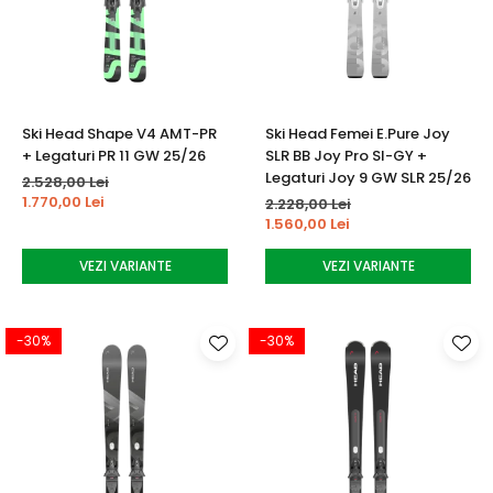
Ski Head Shape V4 AMT-PR
Ski Head Femei E.Pure Joy
+ Legaturi PR 11 GW 25/26
SLR BB Joy Pro SI-GY +
Legaturi Joy 9 GW SLR 25/26
2.528,00 Lei
1.770,00 Lei
2.228,00 Lei
1.560,00 Lei
VEZI VARIANTE
VEZI VARIANTE
-30%
-30%