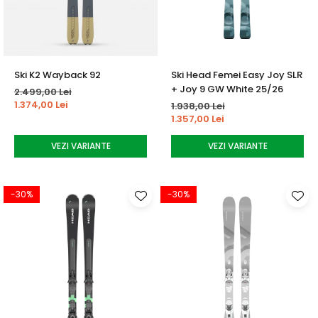
Ski K2 Wayback 92
Ski Head Femei Easy Joy SLR
+ Joy 9 GW White 25/26
2.499,00 Lei
1.374,00 Lei
1.938,00 Lei
1.357,00 Lei
VEZI VARIANTE
VEZI VARIANTE
-30%
-30%