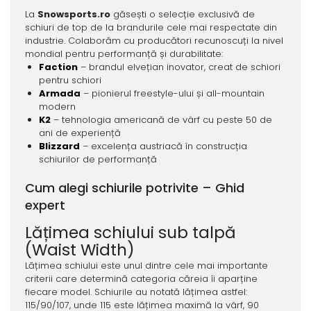
La
Snowsports.ro
găsești o selecție exclusivă de
schiuri de top de la brandurile cele mai respectate din
industrie. Colaborăm cu producători recunoscuți la nivel
mondial pentru performanță și durabilitate:
Faction
– brandul elvețian inovator, creat de schiori
pentru schiori
Armada
– pionierul freestyle-ului și all-mountain
modern
K2
– tehnologia americană de vârf cu peste 50 de
ani de experiență
Blizzard
– excelența austriacă în construcția
schiurilor de performanță
Cum alegi schiurile potrivite – Ghid
expert
Lățimea schiului sub talpă
(Waist Width)
Lățimea schiului este unul dintre cele mai importante
criterii care determină categoria căreia îi aparține
fiecare model. Schiurile au notată lățimea astfel:
115/90/107, unde 115 este lățimea maximă la vârf, 90