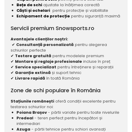
Bețe de schi
ajustate la înălțimea corectă
Căști și ochelari
pentru protecție și vizibilitate
Echipament de protecție
pentru siguranță maximă
Servicii premium Snowsports.ro
Avantajele clienților noștri:
✔
Consultanță personalizată
pentru alegerea
schiurilor perfecte
✔
Testare gratuită
pentru modelele premium
✔
Montare și reglaje profesionale
incluse în preț
✔
Service specializat
pentru întreținere și reparații
✔
Garanție extinsă
și suport tehnic
✔
Livrare rapidă
în toată România
Zone de schi populare în România
Stațiunile românești
oferă condiții excelente pentru
testarea schiurilor noi:
Poiana Brașov
- pârtii variate pentru toate nivelurile
Predeal
- teren perfect pentru începători și
intermediari
Azuga
- pârtii tehnice pentru schiori avansați