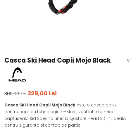
Tricouri
Accesorii personalizare
Pantaloni outdoor
Sosete Outdoor
Curele
Sepci
Bustiere
Underwear
Casca Ski Head Copii Mojo Black
329,00 Lei
369,00 Lei
Casca Ski Head Copii Mojo Black
este o casca de ski
pentru copii cu tehnologie In-Mold, ventilatie termica,
captuseala Kid Specific Liner si ajustare Head 2D Fit, ideala
pentru siguranta si confort pe partie.