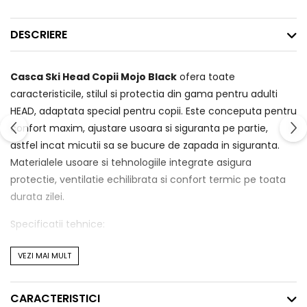
DESCRIERE
Casca Ski Head Copii Mojo Black
ofera toate
caracteristicile, stilul si protectia din gama pentru adulti
HEAD, adaptata special pentru copii. Este conceputa pentru
confort maxim, ajustare usoara si siguranta pe partie,
astfel incat micutii sa se bucure de zapada in siguranta.
Materialele usoare si tehnologiile integrate asigura
protectie, ventilatie echilibrata si confort termic pe toata
durata zilei.
Specificatii tehnice:
Tehnologie In-Mold pentru protectie maxima la
VEZI MAI MULT
greutate redusa
Ventilatie termica automata (Thermal Ventilation)
CARACTERISTICI
Captuseala speciala pentru copii (Kid Specific Liner) din