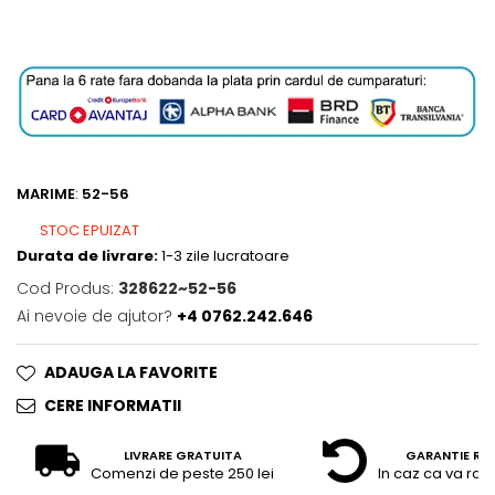
MARIME
:
52-56
STOC EPUIZAT
Durata de livrare:
1-3 zile lucratoare
Cod Produs:
328622~52-56
Ai nevoie de ajutor?
+4 0762.242.646
ADAUGA LA FAVORITE
CERE INFORMATII
LIVRARE GRATUITA
GARANTIE RE
Comenzi de peste 250 lei
In caz ca va raz