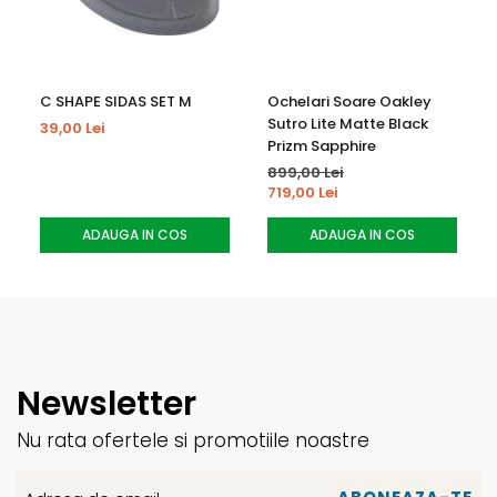
Intretinere:
Spalare manuala usoara a captuselii detasabile
Evitati utilizarea inalbitorilor
Uscare la temperatura joasa, departe de surse de
C SHAPE SIDAS SET M
Ochelari Soare Oakley
Sutro Lite Matte Black
caldura
39,00 Lei
Prizm Sapphire
Nu se calca
899,00 Lei
Nu se curata chimic
719,00 Lei
ADAUGA IN COS
ADAUGA IN COS
Newsletter
Nu rata ofertele si promotiile noastre