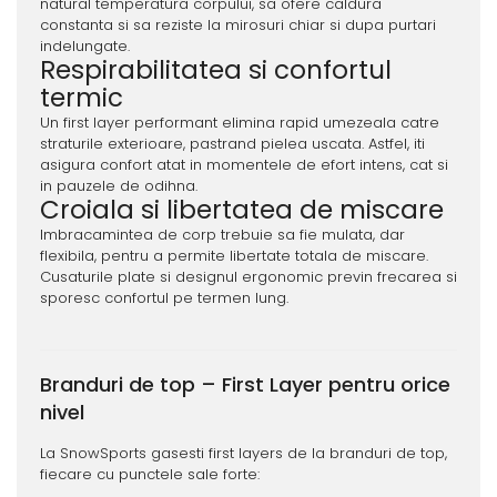
natural temperatura corpului, sa ofere caldura
constanta si sa reziste la mirosuri chiar si dupa purtari
indelungate.
Respirabilitatea si confortul
termic
Un first layer performant elimina rapid umezeala catre
straturile exterioare, pastrand pielea uscata. Astfel, iti
asigura confort atat in momentele de efort intens, cat si
in pauzele de odihna.
Croiala si libertatea de miscare
Imbracamintea de corp trebuie sa fie mulata, dar
flexibila, pentru a permite libertate totala de miscare.
Cusaturile plate si designul ergonomic previn frecarea si
sporesc confortul pe termen lung.
Branduri de top – First Layer pentru orice
nivel
La SnowSports gasesti first layers de la branduri de top,
fiecare cu punctele sale forte: