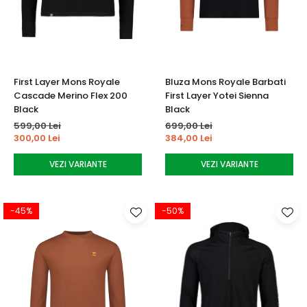
Tricouri
Accesorii personalizare
Pantaloni outdoor
Sosete Outdoor
Curele
First Layer Mons Royale
Bluza Mons Royale Barbati
Sepci
Cascade Merino Flex 200
First Layer Yotei Sienna
Bustiere
Black
Black
599,00 Lei
699,00 Lei
Underwear
300,00 Lei
384,00 Lei
VEZI VARIANTE
VEZI VARIANTE
-45%
-50%