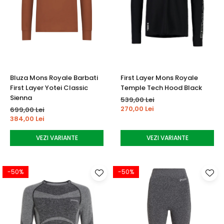
Bluza Mons Royale Barbati
First Layer Mons Royale
First Layer Yotei Classic
Temple Tech Hood Black
Sienna
539,00 Lei
270,00 Lei
699,00 Lei
384,00 Lei
VEZI VARIANTE
VEZI VARIANTE
-50%
-50%