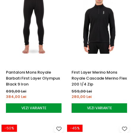
Pantaloni Mons Royale
First Layer Merino Mons
Barbati First Layer Olympus
Royale Cascade Merino Flex
Black 9 Iron
200 1/4 Zip
699,00 Lei
559,00 Lei
384,00 Lei
280,00 Lei
VEZI VARIANTE
VEZI VARIANTE
-50%
-45%