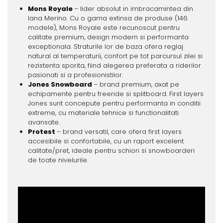
Mons Royale
– lider absolut in imbracamintea din
lana Merino. Cu o gama extinsa de produse (146
modele), Mons Royale este recunoscut pentru
calitate premium, design modern si performanta
exceptionala. Straturile lor de baza ofera reglaj
natural al temperaturii, confort pe tot parcursul zilei si
rezistenta sporita, fiind alegerea preferata a riderilor
pasionati si a profesionistilor.
Jones Snowboard
– brand premium, axat pe
echipamente pentru freeride si splitboard. First layers
Jones sunt concepute pentru performanta in conditii
extreme, cu materiale tehnice si functionalitati
avansate.
Protest
– brand versatil, care ofera first layers
accesibile si confortabile, cu un raport excelent
calitate/pret, ideale pentru schiori si snowboarderi
de toate nivelurile.