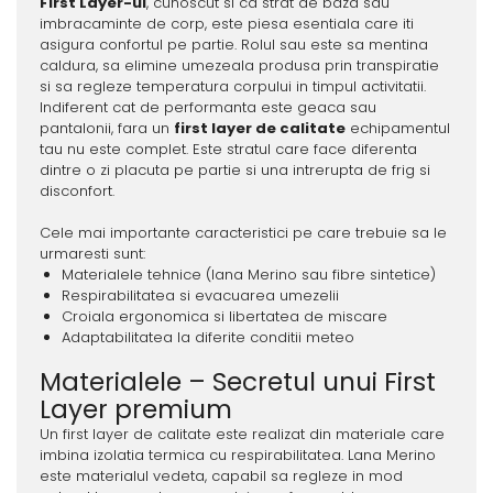
First Layer-ul
, cunoscut si ca strat de baza sau
imbracaminte de corp, este piesa esentiala care iti
asigura confortul pe partie. Rolul sau este sa mentina
caldura, sa elimine umezeala produsa prin transpiratie
si sa regleze temperatura corpului in timpul activitatii.
Indiferent cat de performanta este geaca sau
pantalonii, fara un
first layer de calitate
echipamentul
tau nu este complet. Este stratul care face diferenta
dintre o zi placuta pe partie si una intrerupta de frig si
disconfort.
Cele mai importante caracteristici pe care trebuie sa le
urmaresti sunt:
Materialele tehnice (lana Merino sau fibre sintetice)
Respirabilitatea si evacuarea umezelii
Croiala ergonomica si libertatea de miscare
Adaptabilitatea la diferite conditii meteo
Materialele – Secretul unui First
Layer premium
Un first layer de calitate este realizat din materiale care
imbina izolatia termica cu respirabilitatea. Lana Merino
este materialul vedeta, capabil sa regleze in mod