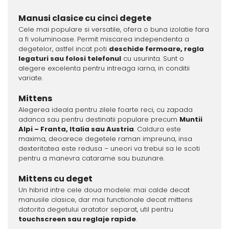
Manusi clasice cu cinci degete
Cele mai populare si versatile, ofera o buna izolatie fara
a fi voluminoase. Permit miscarea independenta a
degetelor, astfel incat poti
deschide fermoare, regla
legaturi sau folosi telefonul
cu usurinta. Sunt o
alegere excelenta pentru intreaga iarna, in conditii
variate.
Mittens
Alegerea ideala pentru zilele foarte reci, cu zapada
adanca sau pentru destinatii populare precum
Muntii
Alpi – Franta, Italia sau Austria
. Caldura este
maxima, deoarece degetele raman impreuna, insa
dexteritatea este redusa – uneori va trebui sa le scoti
pentru a manevra catarame sau buzunare.
Mittens cu deget
Un hibrid intre cele doua modele: mai calde decat
manusile clasice, dar mai functionale decat mittens
datorita degetului aratator separat, util pentru
touchscreen sau reglaje rapide
.