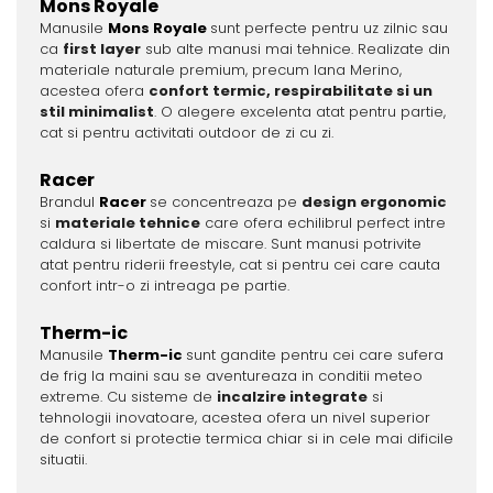
Mons Royale
Manusile
Mons Royale
sunt perfecte pentru uz zilnic sau
ca
first layer
sub alte manusi mai tehnice. Realizate din
materiale naturale premium, precum lana Merino,
acestea ofera
confort termic, respirabilitate si un
stil minimalist
. O alegere excelenta atat pentru partie,
cat si pentru activitati outdoor de zi cu zi.
Racer
Brandul
Racer
se concentreaza pe
design ergonomic
si
materiale tehnice
care ofera echilibrul perfect intre
caldura si libertate de miscare. Sunt manusi potrivite
atat pentru riderii freestyle, cat si pentru cei care cauta
confort intr-o zi intreaga pe partie.
Therm-ic
Manusile
Therm-ic
sunt gandite pentru cei care sufera
de frig la maini sau se aventureaza in conditii meteo
extreme. Cu sisteme de
incalzire integrate
si
tehnologii inovatoare, acestea ofera un nivel superior
de confort si protectie termica chiar si in cele mai dificile
situatii.