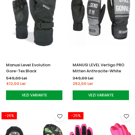
Manusi Level Evolution
MANUSI LEVEL Vertigo PRO
Gore-Tex Black
Mitten Anthracite-White
549,00 Lei
349,00 Lei
412,00 Lei
262,00 Lei
VEZI VARIANTE
VEZI VARIANTE
-26%
-25%