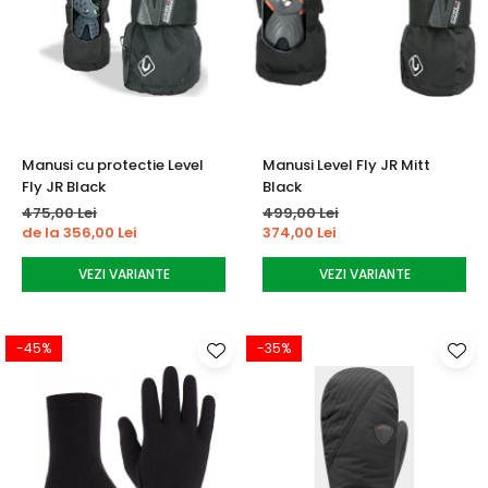
Manusi cu protectie Level
Manusi Level Fly JR Mitt
Fly JR Black
Black
475,00 Lei
499,00 Lei
de la 356,00 Lei
374,00 Lei
VEZI VARIANTE
VEZI VARIANTE
-45%
-35%