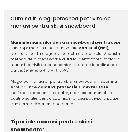
Cum sa iti alegi perechea potrivita de
manusi pentru ski si snowboard
Marimile manusilor de ski si snowboard pentru copii
sunt exprimate in functie de varsta
copilului (ani)
,
pentru a facilita alegerea corecta a produsului. Aceasta
metoda de dimensionare ajuta la identificarea rapida a
marimii potrivite, oferind confort si protectie optima pe
partie. (
exemplu 4-5 = 4-5 Ani
)
Alegerea manusilor pentru ski si snowboard inseamna
echilibru intre
caldura
,
protectie
si
dexteritate
.
Indiferent daca esti incepator, rider experimentat sau
cauti o solutie pentru uz zilnic, manusa potrivita iti poate
transforma experienta pe partie.
Tipuri de manusi pentru ski si
snowboard: