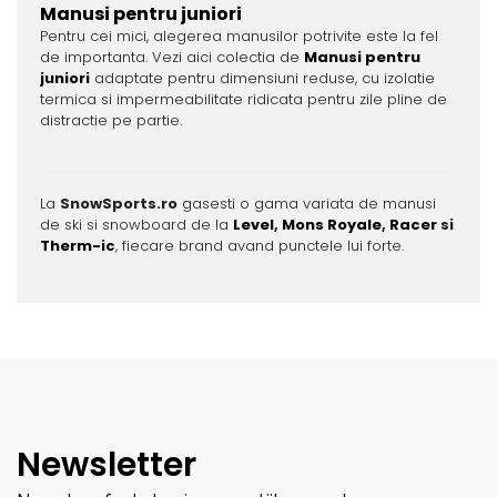
Manusi pentru juniori
Pentru cei mici, alegerea manusilor potrivite este la fel
de importanta. Vezi aici colectia de
Manusi pentru
juniori
adaptate pentru dimensiuni reduse, cu izolatie
termica si impermeabilitate ridicata pentru zile pline de
distractie pe partie.
La
SnowSports.ro
gasesti o gama variata de manusi
de ski si snowboard de la
Level
,
Mons Royale
,
Racer
si
Therm-ic
, fiecare brand avand punctele lui forte.
Newsletter