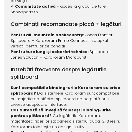
de viață
✔
Comunitate activă
- acces la grupul de ture
Snowsports.ro
Combinații recomandate placă + legãturi
Pentru all-mountain backcountry:
Jones Frontier
Splitboard
+
Karakoram Prime Connect
= setup-ul
versatil pentru orice condiții
Pentru ture lungi și coborâri tehnice:
Splitboard
Jones Solution
+
Karakoram Microburst
Întrebări frecvente despre legăturile
splitboard
Sunt compatibile binding-urile Karakoram cu orice
splitboard?
Da, sistemele Karakoram sunt compatibile
cu majoritatea plăcilor splitboard de pe piață prin
diverse adaptoare interface.
Cât durează să înveți să folosești binding-urile
pentru splitboard?
Cu legãturile Karakoram,
majoritatea riderilor stăpânesc sistemul dupã 2-3 ieșiri.
Karakoram foloseşte un design intuitiv.