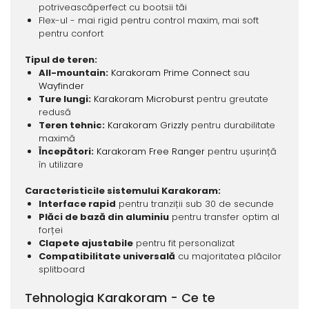
potriveascăperfect cu bootsii tăi
Flex-ul - mai rigid pentru control maxim, mai soft
pentru confort
Tipul de teren:
All-mountain:
Karakoram Prime Connect
sau
Wayfinder
Ture lungi:
Karakoram Microburst
pentru greutate
redusă
Teren tehnic:
Karakoram Grizzly
pentru durabilitate
maximă
Începători:
Karakoram Free Ranger
pentru ușurință
în utilizare
Caracteristicile sistemului Karakoram:
Interface rapid
pentru tranziții sub 30 de secunde
Plăci de bază din aluminiu
pentru transfer optim al
forței
Clapete ajustabile
pentru fit personalizat
Compatibilitate universală
cu majoritatea plăcilor
splitboard
Tehnologia Karakoram - Ce te