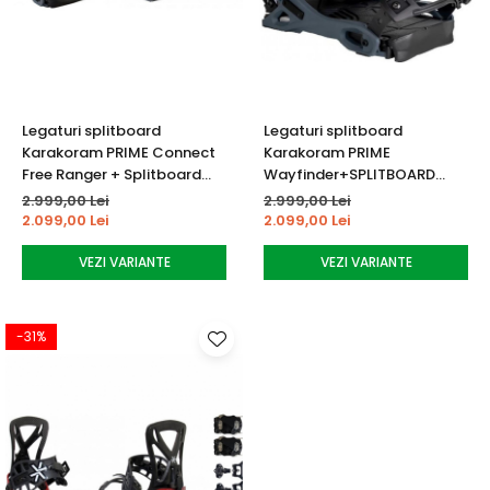
Tricouri
Accesorii personalizare
Pantaloni outdoor
Sosete Outdoor
Curele
Legaturi splitboard
Legaturi splitboard
Sepci
Karakoram PRIME Connect
Karakoram PRIME
Bustiere
Free Ranger + Splitboard
Wayfinder+SPLITBOARD
Interface
INTERGACE
2.999,00 Lei
2.999,00 Lei
Underwear
2.099,00 Lei
2.099,00 Lei
VEZI VARIANTE
VEZI VARIANTE
-31%