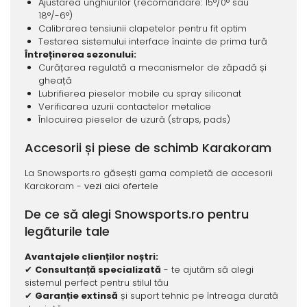
Ajustarea unghiurilor (recomandare: 15°/0° sau
18°/-6°)
Calibrarea tensiunii clapetelor pentru fit optim
Testarea sistemului interface înainte de prima tură
Întreținerea sezonului:
Curățarea regulată a mecanismelor de zăpadă și
gheață
Lubrifierea pieselor mobile cu spray siliconat
Verificarea uzurii contactelor metalice
Înlocuirea pieselor de uzură (straps, pads)
Accesorii și piese de schimb Karakoram
La Snowsports.ro găsești gama completă de accesorii
Karakoram -
vezi aici ofertele
De ce să alegi Snowsports.ro pentru
legãturile tale
Avantajele clienților noștri:
✔
Consultanță specializată
- te ajutăm să alegi
sistemul perfect pentru stilul tău
✔
Garanție extinsă
și suport tehnic pe întreaga durată