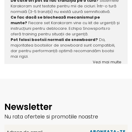
De câte ori pot să fac tranziția pe o tură?
Sistemele
Karakoram sunt testate pentru mii de cicluri. Într-o tură
normală (3-5 tranziții) nu există uzură semnificativă.
Ce fac dacă se blochează mecanismul pe
munte?
Fiecare set Karakoram vine cu kit de urgență și
instrucțiuni pentru deblocare. Echipa Snowsports.ro
oferă training pentru situații de urgență.
Pot folosi bootsii normali de snowboard?
Da,
majoritatea bootsiilor de snowboard sunt compatibili,
dar pentru performanță optimă recomandăm bootsi
mai rigizi.
Vezi mai multe
Newsletter
Nu rata ofertele si promotiile noastre