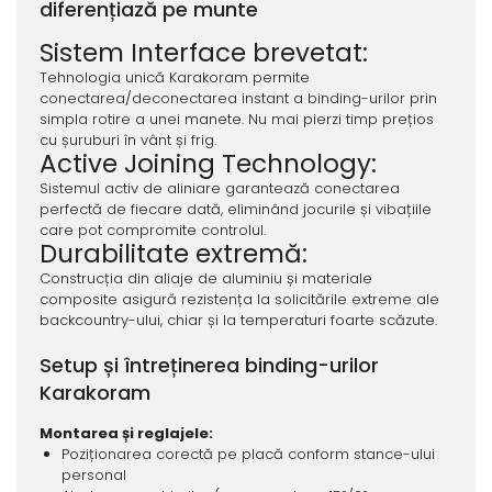
diferențiază pe munte
Sistem Interface brevetat:
Tehnologia unică Karakoram permite
conectarea/deconectarea instant a binding-urilor prin
simpla rotire a unei manete. Nu mai pierzi timp prețios
cu șuruburi în vânt și frig.
Active Joining Technology:
Sistemul activ de aliniare garantează conectarea
perfectă de fiecare dată, eliminând jocurile și vibațiile
care pot compromite controlul.
Durabilitate extremă:
Construcția din aliaje de aluminiu și materiale
composite asigură rezistența la solicitările extreme ale
backcountry-ului, chiar și la temperaturi foarte scăzute.
Setup și întreținerea binding-urilor
Karakoram
Montarea și reglajele:
Poziționarea corectă pe placă conform stance-ului
personal