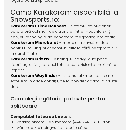
legare pentru splitboard.
Gama Karakoram disponibilă la
Snowsports.ro:
Karakoram Prime Connect
- sistemul revoluționar
care oferă cel mai rapid transfer între modurile ski și
ride, cu tehnologia de conectare magnetică brevetată.
Karakoram Microburst
- modelul ultra-ușor ideal
pentru ture lungi și ascensiuni dificile, fără compromisuri
la durabilitate.
Karakoram Grizzly
- binding-ul heavy-duty pentru
riderii agresivi și terenul tehnic, cu rezistența maximă la
impact.
Karakoram Wayfinder
- sistemul all-mountain care
exceleză în orice condiții, de la powder adânc la cruste
dure.
Cum alegi legãturile potrivite pentru
splitboard
Compatibilitatea cu bootsii:
Verifică sistemul de montare (4x4, 2x4, EST Burton)
Mărimea - binding-urile trebuie să se