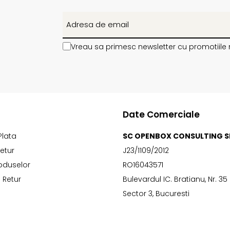
Vreau sa primesc newsletter cu promotiile 
Date Comerciale
Plata
SC OPENBOX CONSULTING S
Retur
J23/1109/2012
oduselor
RO16043571
 Retur
Bulevardul IC. Bratianu, Nr. 35
Sector 3, Bucuresti