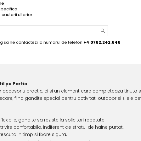
ple
specifica
cautarii ulterior
og sa ne contactezi la numarul de telefon
+4 0762.242.646
il pe Partie
accesoriu practic, ci si un element care completeaza tinuta si 
care, fiind gandite special pentru activitati outdoor si zilele pe
lexibile, gandite sa reziste la solicitari repetate:
rivire confortabila, indiferent de stratul de haine purtat.
escuta in timp si fixare sigura.