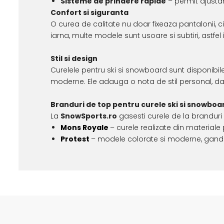
Sisteme de prindere rapide
– permit ajustar
Confort si siguranta
O curea de calitate nu doar fixeaza pantalonii, ci
iarna, multe modele sunt usoare si subtiri, astf
Stil si design
Curelele pentru ski si snowboard sunt disponibile
moderne. Ele adauga o nota de stil personal, dar
Branduri de top pentru curele ski si snowboa
La
SnowSports.ro
gasesti curele de la branduri 
Mons Royale
– curele realizate din materiale 
Protest
– modele colorate si moderne, gandit