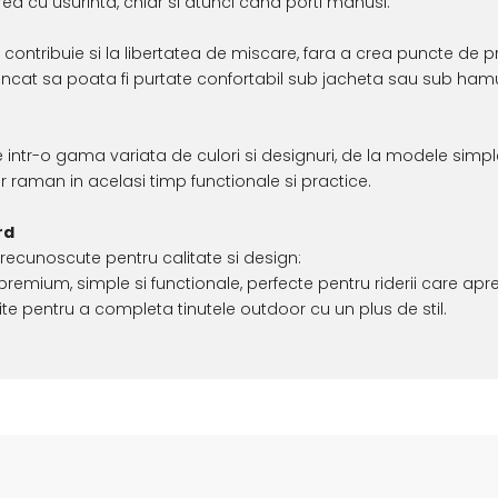
ea cu usurinta, chiar si atunci cand porti manusi.
 contribuie si la libertatea de miscare, fara a crea puncte de pr
el incat sa poata fi purtate confortabil sub jacheta sau sub ha
 intr-o gama variata de culori si designuri, de la modele simpl
 raman in acelasi timp functionale si practice.
rd
recunoscute pentru calitate si design:
premium, simple si functionale, perfecte pentru riderii care apr
e pentru a completa tinutele outdoor cu un plus de stil.