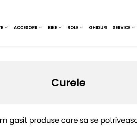
TE
ACCESORII
BIKE
ROLE
GHIDURI
SERVICE
Curele
am gasit produse care sa se potriveas