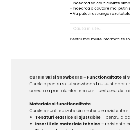
Tricouri
Accesorii personalizare
- Incearca sa cauti cuvinte sim
- Incearca o cautare mai putin 
Pantaloni outdoor
- Va puteti restrange rezultatele 
Sosete Outdoor
Curele
Sepci
Pentru mai multe informatii te r
Bustiere
Underwear
Curele Ski si Snowboard – Functionalitate si St
Curelele pentru ski si snowboard nu sunt doar un 
corecta a pantalonilor tehnici si libertatea de mis
Materiale si functionalitate
Curelele sunt realizate din materiale rezistente si f
Tesaturi elastice si ajustabile
– pentru o pot
Insertii din materiale tehnice
– rezistenta cr