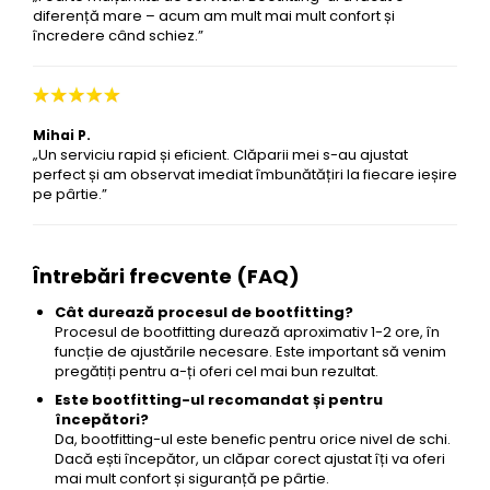
diferență mare – acum am mult mai mult confort și
încredere când schiez.”
Mihai P.
„Un serviciu rapid și eficient. Clăparii mei s-au ajustat
perfect și am observat imediat îmbunătățiri la fiecare ieșire
pe pârtie.”
Întrebări frecvente (FAQ)
Cât durează procesul de bootfitting?
Procesul de bootfitting durează aproximativ 1-2 ore, în
funcție de ajustările necesare. Este important să venim
pregătiți pentru a-ți oferi cel mai bun rezultat.
Este bootfitting-ul recomandat și pentru
începători?
Da, bootfitting-ul este benefic pentru orice nivel de schi.
Dacă ești începător, un clăpar corect ajustat îți va oferi
mai mult confort și siguranță pe pârtie.