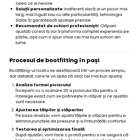
ceea ce ai nevoie.
Soluții personalizate
: Indiferent dacă ai un picior mai
larg, mai îngust sau cu alte particularități, tehnologia
Sidas îți garantează ajustaje precise.
Recomandat de schiori profesioniști
: Clăparii
ajustați corect îți vor transforma complet experiența pe
pârtie, așa cum o spun chiar cei mai buni schiori din
lume.
Procesul de bootfitting în pași
Bootfitting-ul nostru se desfășoară într-un proces simplu,
dar detaliat, care te va ajuta să obții cel mai bun ajustaj:
Analiza formei piciorului
Începem cu o scanare 2D a piciorului tău pentru a
înțelege exact cum se potrivește în clăpar și ce ajustări
sunt necesare.
Ajustarea tălpilor și clăparilor
Pe baza analizei, vom ajusta tălpile și clăparii pentru a
elimina punctele de presiune și a îmbunătăți confortul.
Testarea și optimizarea finală
După ajustări, vom face o probă pentru a ne asigura că