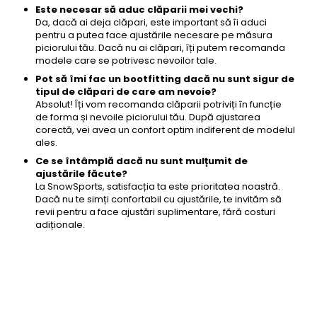
Este necesar să aduc clăparii mei vechi?
Da, dacă ai deja clăpari, este important să îi aduci
pentru a putea face ajustările necesare pe măsura
piciorului tău. Dacă nu ai clăpari, îți putem recomanda
modele care se potrivesc nevoilor tale.
Pot să îmi fac un bootfitting dacă nu sunt sigur de
tipul de clăpari de care am nevoie?
Absolut! Îți vom recomanda clăparii potriviți în funcție
de forma și nevoile piciorului tău. După ajustarea
corectă, vei avea un confort optim indiferent de modelul
ales.
Ce se întâmplă dacă nu sunt mulțumit de
ajustările făcute?
La SnowSports, satisfacția ta este prioritatea noastră.
Dacă nu te simți confortabil cu ajustările, te invităm să
revii pentru a face ajustări suplimentare, fără costuri
adiționale.