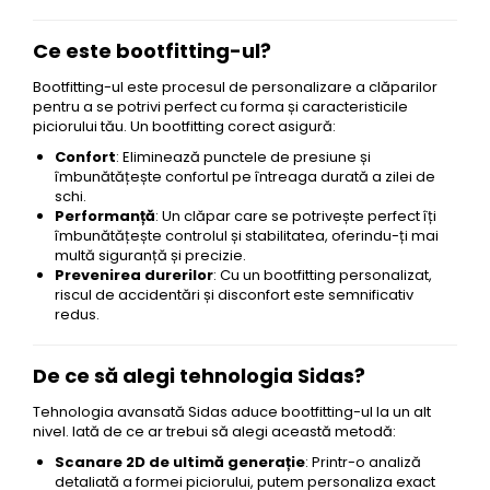
Ce este bootfitting-ul?
Bootfitting-ul este procesul de personalizare a clăparilor
pentru a se potrivi perfect cu forma și caracteristicile
piciorului tău. Un bootfitting corect asigură:
Confort
: Eliminează punctele de presiune și
îmbunătățește confortul pe întreaga durată a zilei de
schi.
Performanță
: Un clăpar care se potrivește perfect îți
îmbunătățește controlul și stabilitatea, oferindu-ți mai
multă siguranță și precizie.
Prevenirea durerilor
: Cu un bootfitting personalizat,
riscul de accidentări și disconfort este semnificativ
redus.
De ce să alegi tehnologia Sidas?
Tehnologia avansată Sidas aduce bootfitting-ul la un alt
nivel. Iată de ce ar trebui să alegi această metodă:
Scanare 2D de ultimă generație
: Printr-o analiză
detaliată a formei piciorului, putem personaliza exact