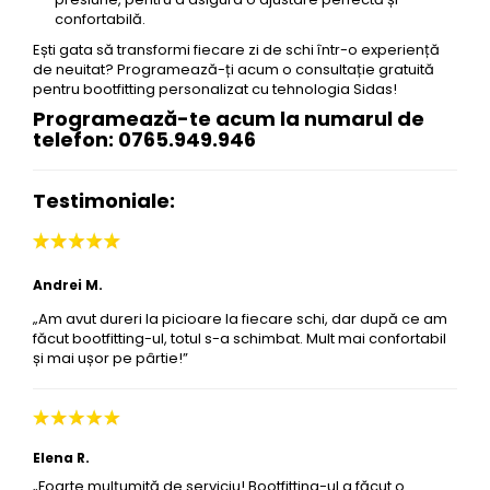
confortabilă.
Ești gata să transformi fiecare zi de schi într-o experiență
de neuitat? Programează-ți acum o consultație gratuită
pentru bootfitting personalizat cu tehnologia Sidas!
Programează-te acum la numarul de
telefon: 0765.949.946
Testimoniale:
Andrei M.
„Am avut dureri la picioare la fiecare schi, dar după ce am
făcut bootfitting-ul, totul s-a schimbat. Mult mai confortabil
și mai ușor pe pârtie!”
Elena R.
„Foarte mulțumită de serviciu! Bootfitting-ul a făcut o