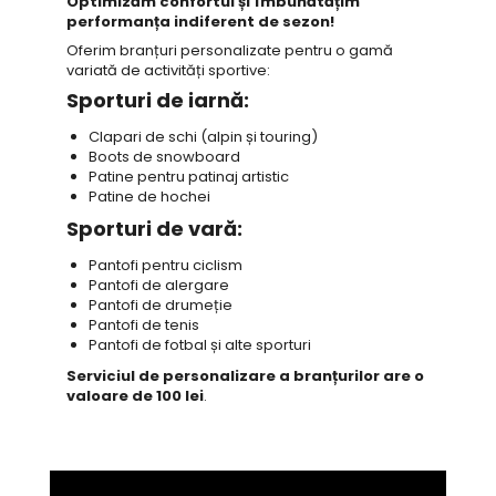
Optimizăm confortul și îmbunătățim
performanța indiferent de sezon!
Oferim branțuri personalizate pentru o gamă
variată de activități sportive:
Sporturi de iarnă:
Clapari de schi (alpin și touring)
Boots de snowboard
Patine pentru patinaj artistic
Patine de hochei
Sporturi de vară:
Pantofi pentru ciclism
Pantofi de alergare
Pantofi de drumeție
Pantofi de tenis
Pantofi de fotbal și alte sporturi
Serviciul de personalizare a branțurilor are o
valoare de
100 lei
.