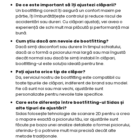
De ce este important să îți ajustezi clăparii?
Un bootfitting corect îți asigură un confort maxim pe
pârtie, îți îmbunătățește controlul și reduce riscul de
accidentări sau dureri. Cu clăpari ajustați, vei avea o
experiență de schi mult mai plăcută și performanță mai
bună.
Cum știu dacă am nevoie de bootfitting?
Dacă simți disconfort sau durere în timpul schiatului,
dacă ai o formă a piciorului mai largă sau mai îngustă
decât normal sau dacă te simți instabil în clăpari,
bootfitting-ul este soluția ideală pentru tine.
Poți ajusta orice tip de clăpar?
Da, serviciul nostru de bootfitting este compatibil cu
toate tipurile de clăpari, indiferent de brand sau model.
Fie că sunt noi sau mai vechi, ajustările sunt
personalizate pentru nevoile tale specifice.
Care este diferența între bootfitting-ul Sidas și
alte tipuri de ajustări?
Sidas folosește tehnologie de scanare 2D pentru a crea
o mapare exactă a piciorului tău, iar ajustările sunt
făcute pe baza unei analize detaliate a formei piciorului,
oferindu-ți o potrivire mult mai precisă decât alte
metode tradiționale.