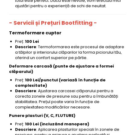
totul este perfect. Dacă este nevoie, vom efectua mici
ajustări pentru o experiență de schi de neuitat.
- Servicii și Prețuri Bootfitting -
Termoformare cuptor
Preț:
100 Lei
Descriere
: Termoformarea este procesul de adaptare
a tălpilor și interiorului clăparilor la forma piciorului tău,
oferind un confort superior pe pârtie.
Deformare carcasă (punte de ajustare a formei
clăparului)
Preț:
100 Lei/punctul (variază în funcție de
complexitate)
Descriere
: Ajustarea carcasei clăparului pentru a
corecta zonele de presiune sau pentru a îmbunătăți
stabilitatea. Prețul poate varia în funcție de
complexitatea modificărilor necesare.
Punere plasturi (V, C, FLUTURE)
Preț:
100 Lei (incluzând manopera)
Descriere
: Aplicarea plasturilor speciali în zonele de
presiune, pentru a asigura o ajustare perfectă și