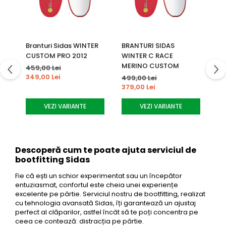
Branturi Sidas WINTER
BRANTURI SIDAS
BR
CUSTOM PRO 2012
WINTER C RACE
T
MERINO CUSTOM
459,00 Lei
43
349,00 Lei
32
499,00 Lei
379,00 Lei
VEZI VARIANTE
VEZI VARIANTE
Descoperă cum te poate ajuta serviciul de
bootfitting Sidas
Fie că ești un schior experimentat sau un începător
entuziasmat, confortul este cheia unei experiențe
excelente pe pârtie. Serviciul nostru de bootfitting, realizat
cu tehnologia avansată Sidas, îți garantează un ajustaj
perfect al clăparilor, astfel încât să te poți concentra pe
ceea ce contează: distracția pe pârtie.