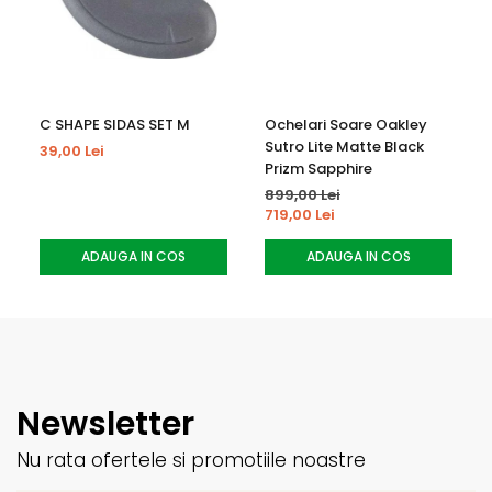
care oferă rezistență la zgârieturi și previne aburirea lentilei.
C SHAPE SIDAS SET M
Ochelari Soare Oakley
Sutro Lite Matte Black
39,00 Lei
Prizm Sapphire
899,00 Lei
DOUBLE LAYER FACE FOAM
719,00 Lei
Două straturi de spumă cu fleece pentru confort sporit.
ADAUGA IN COS
ADAUGA IN COS
Newsletter
FLOW-TECH™Venting
Nu rata ofertele si promotiile noastre
Orificii de ventilație patentate care reglează circulația