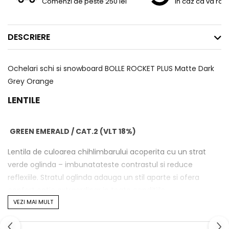
Comenzi de peste 250 lei
In caz ca va raz
DESCRIERE
Ochelari schi si snowboard BOLLE ROCKET PLUS Matte Dark
Grey Orange
LENTILE
GREEN EMERALD / CAT.2 (VLT 18%)
Lentila de culoarea chihlimbarului acoperita cu un strat
verde oglinda – imbunatateste contrastul si reduce
reflexiile. Stratul oglinda adauga un stil aparte si ofera
confort optic extraordinar in toate conditiile.
VEZI MAI MULT