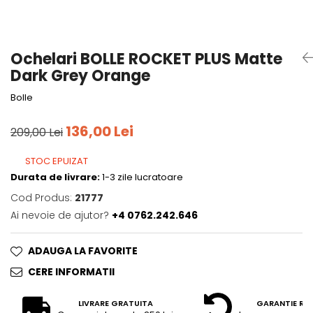
Tricouri
Accesorii personalizare
Pantaloni outdoor
Sosete Outdoor
Ochelari BOLLE ROCKET PLUS Matte
Curele
Dark Grey Orange
Sepci
Bolle
Bustiere
136,00 Lei
Underwear
209,00 Lei
STOC EPUIZAT
Durata de livrare:
1-3 zile lucratoare
Cod Produs:
21777
Ai nevoie de ajutor?
+4 0762.242.646
ADAUGA LA FAVORITE
CERE INFORMATII
LIVRARE GRATUITA
GARANTIE RE