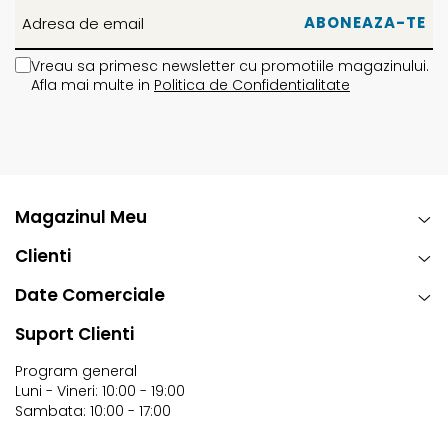
aerului în interior, ceea ce nu permite aburirea ochelarilor
în interior.
Vreau sa primesc newsletter cu promotiile magazinului.
Afla mai multe in
Politica de Confidentialitate
PROTECTIE UV
Magazinul Meu
Toate lentile Bolle opresc razele daunatoare UVA/UVB de
pana la 400 nanometrii.
Clienti
Date Comerciale
Suport Clienti
Program general
Luni - Vineri: 10:00 - 19:00
Sambata: 10:00 - 17:00