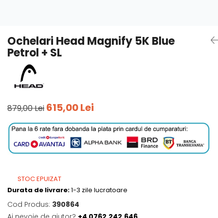
Tricouri
Accesorii personalizare
Pantaloni outdoor
Sosete Outdoor
Ochelari Head Magnify 5K Blue
Curele
Petrol + SL
Sepci
Bustiere
Underwear
615,00 Lei
879,00 Lei
STOC EPUIZAT
Durata de livrare:
1-3 zile lucratoare
Cod Produs:
390864
Ai nevoie de ajutor?
+4 0762.242.646