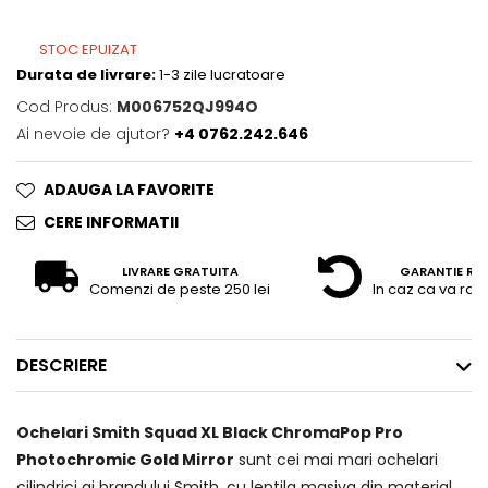
STOC EPUIZAT
Durata de livrare:
1-3 zile lucratoare
Cod Produs:
M006752QJ994O
Ai nevoie de ajutor?
+4 0762.242.646
ADAUGA LA FAVORITE
CERE INFORMATII
LIVRARE GRATUITA
GARANTIE RE
Comenzi de peste 250 lei
In caz ca va raz
DESCRIERE
Ochelari Smith Squad XL Black ChromaPop Pro
Photochromic Gold Mirror
sunt cei mai mari ochelari
cilindrici ai brandului Smith, cu lentila masiva din material