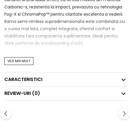
Carbonic-x, rezistenta la impact, prevazuta cu tehnologia
Fog-X si ChromaPop™ pentru claritate excelenta a vederii.
Rama semi-rimless supradimensionata este combinata cu
o curea mai lata, complet integrata, oferind confort si
stabilitate fara componente suplimentare. Ideali pentru
zilele perfecte de snowboarding si schi.
Specificatii tehnice:
VEZI MAI MULT
• Lentila cilindrica Carbonic-x pentru claritate si rezistenta
la impact, cu tehnologie Airflow pentru ventilatie activa
• Lentila interioara Fog-X anti-aburire
CARACTERISTICI
• Lentila ChromaPop™ pentru contrast imbunatatit si culori
naturale
REVIEW-URI
(0)
• Protectie 100% UVA / UVB
• Rama Responsive Fit pentru ajustare precisa si
confortabila
• Spuma fata cu trei straturi DriWix pentru eliminarea
umezelii