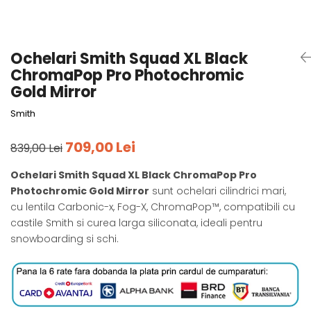
Tricouri
Accesorii personalizare
Pantaloni outdoor
Sosete Outdoor
Ochelari Smith Squad XL Black
Curele
ChromaPop Pro Photochromic
Sepci
Gold Mirror
Bustiere
Smith
Underwear
709,00 Lei
839,00 Lei
Ochelari Smith Squad XL Black ChromaPop Pro
Photochromic Gold Mirror
sunt ochelari cilindrici mari,
cu lentila Carbonic-x, Fog-X, ChromaPop™, compatibili cu
castile Smith si curea larga siliconata, ideali pentru
snowboarding si schi.