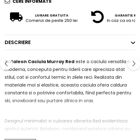
CERE INFORMATII
LIVRARE GRATUITA
GARANTIE RE
Comenzi de peste 250 lei
In caz ca va raz
DESCRIERE
Bataleon Caciula Murray Red
este o caciula versatila si
moderna, conceputa pentru riderii care apreciaza atat
stilul, cat si confortul termic in zilele reci. Realizata din
materiale moi si elastice, aceasta caciula ofera caldura
constanta si o potrivire confortabila, fiind perfecta pentru
ski, snowboard sau purtare zilnica in oras.
Designul minimalist si culoarea vibranta Red evidentiaza
spiritul autentic Bataleon, combinand estetica urbana cu
functionalitatea specifica brandului. Constructia elastica