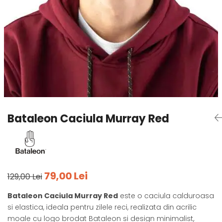
Tricouri
Accesorii personalizare
Pantaloni outdoor
Sosete Outdoor
Curele
Sepci
Bustiere
Underwear
Bataleon Caciula Murray Red
79,00 Lei
129,00 Lei
Bataleon Caciula Murray Red
este o caciula calduroasa
si elastica, ideala pentru zilele reci, realizata din acrilic
moale cu logo brodat Bataleon si design minimalist,