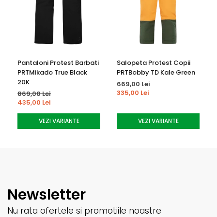
Buzunare si depozitare:
• Fara buzunare – design simplu, functional
Potrivire si marimi:
Pantaloni Protest Barbati
Salopeta Protest Copii
PRTMikado True Black
PRTBobby TD Kale Green
• Marime universala (One Size)
20K
669,00 Lei
• Elasticitate ridicata pentru o potrivire confortabila
335,00 Lei
869,00 Lei
435,00 Lei
Intretinere:
VEZI VARIANTE
VEZI VARIANTE
• Spalare la 30°C
• Nu se folosesc inalbitori
• Nu se usuca automat
• Nu se calca
• Nu se curata chimic
Newsletter
Nu rata ofertele si promotiile noastre