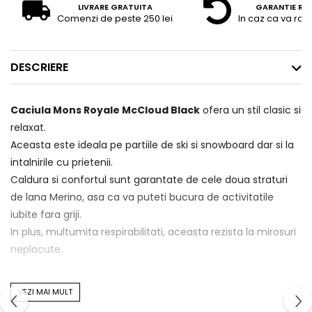
LIVRARE GRATUITA
GARANTIE RE
Comenzi de peste 250 lei
In caz ca va raz
DESCRIERE
Caciula Mons Royale McCloud Black
ofera un stil clasic si
relaxat.
Aceasta este ideala pe partiile de ski si snowboard dar si la
intalnirile cu prietenii.
Caldura si confortul sunt garantate de cele doua straturi
de lana Merino, asa ca va puteti bucura de activitatile
iubite fara griji.
In plus, multumita respirabilitati, aceasta rezista la mirosuri
neplacute.
Caracteristici
:
VEZI MAI MULT
-Rezista la mirosuri