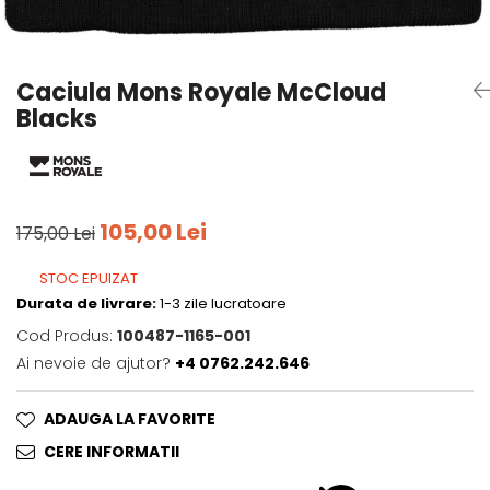
Tricouri
Accesorii personalizare
Pantaloni outdoor
Sosete Outdoor
Caciula Mons Royale McCloud
Curele
Blacks
Sepci
Bustiere
Underwear
105,00 Lei
175,00 Lei
STOC EPUIZAT
Durata de livrare:
1-3 zile lucratoare
Cod Produs:
100487-1165-001
Ai nevoie de ajutor?
+4 0762.242.646
ADAUGA LA FAVORITE
CERE INFORMATII