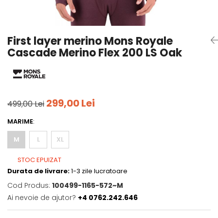
Tricouri
Accesorii personalizare
Pantaloni outdoor
Sosete Outdoor
First layer merino Mons Royale
Curele
Cascade Merino Flex 200 LS Oak
Sepci
Bustiere
Underwear
299,00 Lei
499,00 Lei
MARIME
:
M
L
XL
STOC EPUIZAT
Durata de livrare:
1-3 zile lucratoare
Cod Produs:
100499-1165-572~M
Ai nevoie de ajutor?
+4 0762.242.646