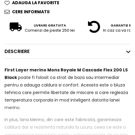
ADAUGA LA FAVORITE
CERE INFORMATII
LIVRARE GRATUITA
GARANTIE RE
Comenzi de peste 250 lei
In caz ca va raz
DESCRIERE
First Layer merino Mons Royale M Cascade Flex 200 LS
Black
poate fi folosit ca strat de baza sau intermediar
pentru a adauga caldura si confort. Aceasta este o bluza
tehnica care permite libertate de miscare si care regleaza
temperatura corporala in mod inteligent datorita lanei
merino.
In plus, lana Merino, din care este fabricata, garanteaza
caldura dar si rezistenta naturala la uzura, ceea ce este o
caracteristica importata pentru echipamentele de munte.