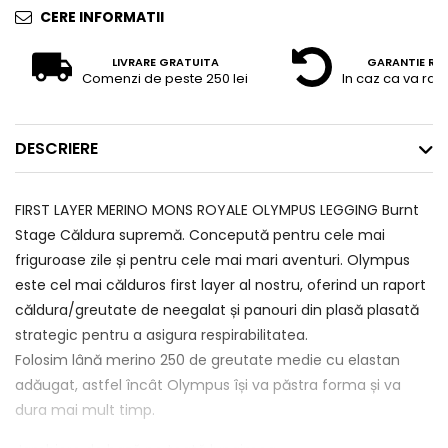
CERE INFORMATII
LIVRARE GRATUITA
GARANTIE RE
Comenzi de peste 250 lei
In caz ca va raz
DESCRIERE
FIRST LAYER MERINO MONS ROYALE OLYMPUS LEGGING Burnt
Stage Căldura supremă. Concepută pentru cele mai
friguroase zile și pentru cele mai mari aventuri. Olympus
este cel mai călduros first layer al nostru, oferind un raport
căldura/greutate de neegalat și panouri din plasă plasată
strategic pentru a asigura respirabilitatea.
Folosim lână merino 250 de greutate medie cu elastan
adăugat, astfel încât Olympus își va păstra forma și va
dura mai mult timp.