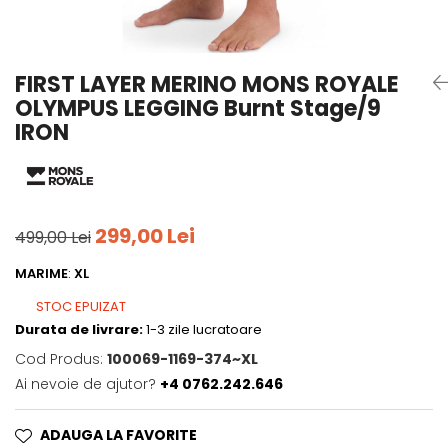
Tricouri
Accesorii personalizare
Pantaloni outdoor
Sosete Outdoor
FIRST LAYER MERINO MONS ROYALE
Curele
OLYMPUS LEGGING Burnt Stage/9
Sepci
IRON
Bustiere
Underwear
299,00 Lei
499,00 Lei
MARIME
:
XL
STOC EPUIZAT
Durata de livrare:
1-3 zile lucratoare
Cod Produs:
100069-1169-374~XL
Ai nevoie de ajutor?
+4 0762.242.646
ADAUGA LA FAVORITE