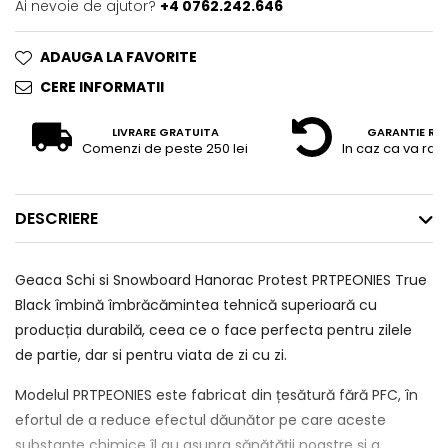
Ai nevoie de ajutor?
+4 0762.242.646
ADAUGA LA FAVORITE
CERE INFORMATII
LIVRARE GRATUITA
GARANTIE RE
Comenzi de peste 250 lei
In caz ca va raz
DESCRIERE
Geaca Schi si Snowboard Hanorac Protest PRTPEONIES True
Black îmbină îmbrăcămintea tehnică superioară cu
producția durabilă, ceea ce o face perfecta pentru zilele
de partie, dar si pentru viata de zi cu zi.
Modelul PRTPEONIES este fabricat din țesătură fără PFC, în
efortul de a reduce efectul dăunător pe care aceste
substanțe chimice îl au asupra sănătății noastre și a