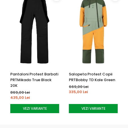
Gluga fixa si ajustabila
Fermoar in partea din fata
Fermoar in lateral, pentru ventilatie
Imbracare usoara
Buzunar skipass
Impermeabilizare ecologica
Respirabilitate
PRTPEONIES de la Protest
combină ce e mai bun în
materie de sportivitate și stil ¬ nota finală perfectă pentru
orice look outdoor.
Pantaloni Protest Barbati
Salopeta Protest Copii
PRTMikado True Black
PRTBobby TD Kale Green
20K
669,00 Lei
335,00 Lei
869,00 Lei
435,00 Lei
VEZI VARIANTE
VEZI VARIANTE