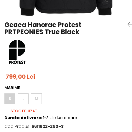
Tricouri
Accesorii personalizare
Pantaloni outdoor
Sosete Outdoor
Geaca Hanorac Protest
Curele
PRTPEONIES True Black
Sepci
Bustiere
Underwear
799,00 Lei
MARIME
:
S
L
M
STOC EPUIZAT
Durata de livrare:
1-3 zile lucratoare
Cod Produs:
6611822-290~S