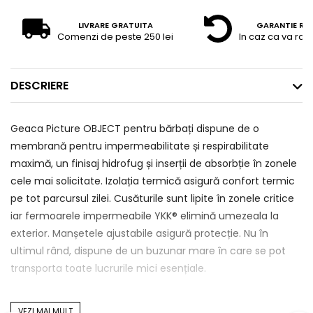
LIVRARE GRATUITA
GARANTIE RE
Comenzi de peste 250 lei
In caz ca va raz
DESCRIERE
Geaca Picture OBJECT pentru bărbați dispune de o
membrană pentru impermeabilitate și respirabilitate
maximă, un finisaj hidrofug și inserții de absorbție în zonele
cele mai solicitate. Izolația termică asigură confort termic
pe tot parcursul zilei. Cusăturile sunt lipite în zonele critice
iar fermoarele impermeabile YKK® elimină umezeala la
exterior. Manșetele ajustabile asigură protecție. Nu în
ultimul rând, dispune de un buzunar mare în care se pot
transporta toate lucrurile mici esențiale.
VEZI MAI MULT