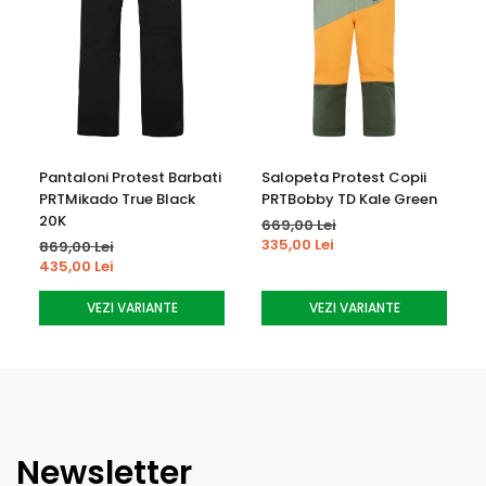
skipass)
Buzunare la interior - 2 (1x pentru ochelari, 1x pe piept cu
fermoar)
Tehnologie -
Teflon EcoElite
Pantaloni Protest Barbati
Salopeta Protest Copii
PRTMikado True Black
PRTBobby TD Kale Green
20K
669,00 Lei
335,00 Lei
869,00 Lei
435,00 Lei
VEZI VARIANTE
VEZI VARIANTE
Newsletter