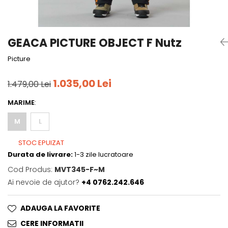
Tricouri
Accesorii personalizare
Pantaloni outdoor
Sosete Outdoor
GEACA PICTURE OBJECT F Nutz
Curele
Picture
Sepci
Bustiere
1.035,00 Lei
1.479,00 Lei
Underwear
MARIME
:
M
L
STOC EPUIZAT
Durata de livrare:
1-3 zile lucratoare
Cod Produs:
MVT345-F~M
Ai nevoie de ajutor?
+4 0762.242.646
ADAUGA LA FAVORITE
CERE INFORMATII