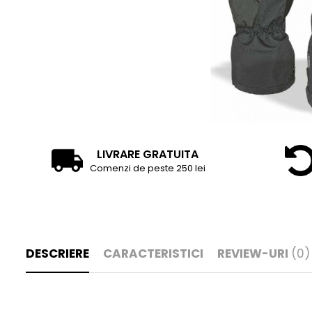
Tricouri
Accesorii personalizare
Pantaloni outdoor
Sosete Outdoor
Curele
Sepci
Bustiere
Underwear
LIVRARE GRATUITA
Comenzi de peste 250 lei
DESCRIERE
CARACTERISTICI
REVIEW-URI
(0)