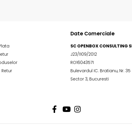
Date Comerciale
Plata
SC OPENBOX CONSULTING S
Retur
J23/1109/2012
oduselor
RO16043571
 Retur
Bulevardul IC. Bratianu, Nr. 35
Sector 3, Bucuresti