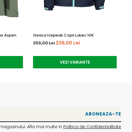
ow Aspen
Geaca Icepeak Copii Lubec 10K
Ma
239,00 Lei
359,00 Lei
64
VEZI VARIANTE
magazinului. Afla mai multe in
Politica de Confidentialitate