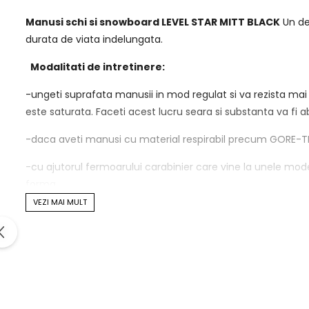
Manusi schi si snowboard LEVEL STAR MITT BLACK
Un des
durata de viata indelungata.
Modalitati de intretinere:
-ungeti suprafata manusii in mod regulat si va rezista mai 
este saturata. Faceti acest lucru seara si substanta va f
-daca aveti manusi cu material respirabil precum GORE-TEX ©
-cu ajutorul fermoarului carabinier care vine la unele modele
forma.
VEZI MAI MULT
-pielea vopsita poate pata imbracamintea atunci cand e
-manusile rareori se deterioreaza in timp ce schiati. In schi
echipamentul!
Specificatii: