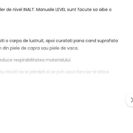
ller de nivel INALT. Manusile LEVEL sunt facute sa aibe o
iti o carpa de lustruit, apoi curatati pana cand suprafata
 din piele de capra sau piele de vaca.
duce respirabilitatea materialului.
riscati sa le pierdeti si se pot usca fara sa-si strice
 imbracaminte.
auza deteriorarii manusilor. Aveti grija cand va tineti