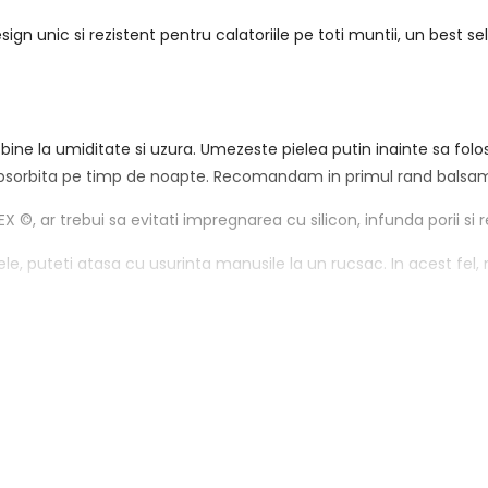
ign unic si rezistent pentru calatoriile pe toti muntii, un best se
bine la umiditate si uzura. Umezeste pielea putin inainte sa folos
i absorbita pe timp de noapte. Recomandam in primul rand balsam
, ar trebui sa evitati impregnarea cu silicon, infunda porii si re
, puteti atasa cu usurinta manusile la un rucsac. In acest fel, nu 
ste umeda, deci nu puneti o manusa umeda pe alte articole de
mb, marginile schiurilor si ale cataramelor sunt, in mod normal, c