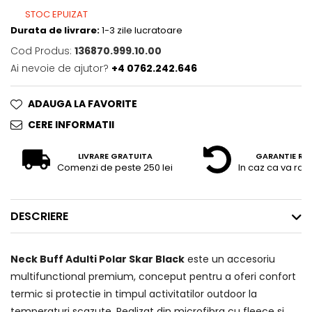
STOC EPUIZAT
Durata de livrare:
1-3 zile lucratoare
Cod Produs:
136870.999.10.00
Ai nevoie de ajutor?
+4 0762.242.646
ADAUGA LA FAVORITE
CERE INFORMATII
LIVRARE GRATUITA
GARANTIE RE
Comenzi de peste 250 lei
In caz ca va raz
DESCRIERE
Neck Buff Adulti Polar Skar Black
este un accesoriu
multifunctional premium, conceput pentru a oferi confort
termic si protectie in timpul activitatilor outdoor la
temperaturi scazute. Realizat din microfibra cu fleece si