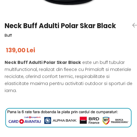
Tricouri
Accesorii personalizare
Pantaloni outdoor
Sosete Outdoor
Neck Buff Adulti Polar Skar Black
Curele
Buff
Sepci
Bustiere
139,00 Lei
Underwear
Neck Buff Adulti Polar Skar Black
este un buff tubular
multifunctional, realizat din fleece cu Primaloft si materiale
reciclate, oferind confort termic, respirabilitate si
elasticitate maxima pentru activitati outdoor si sporturi de
iarna.