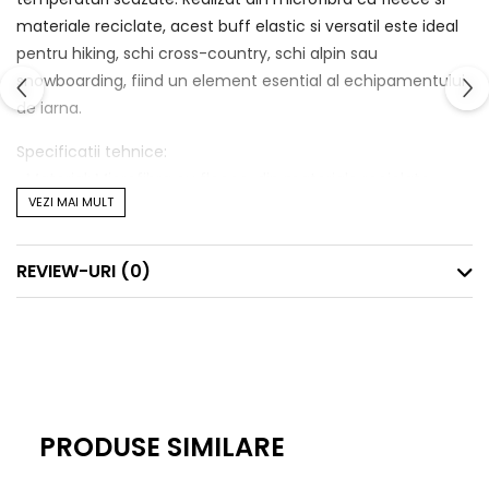
materiale reciclate, acest buff elastic si versatil este ideal
pentru hiking, schi cross-country, schi alpin sau
snowboarding, fiind un element esential al echipamentului
de iarna.
Specificatii tehnice:
• Material: Microfibra cu fleece, din materiale reciclate
VEZI MAI MULT
• Tehnologie: 4 way stretch pentru intindere in 4 directii
• Izolare termica: Primaloft cu microfibra reciclata
• Usurinta: Extrem de usor si respirabil
REVIEW-URI
(0)
• Uscare rapida: Proprietati de uscare rapida pentru confort
in activitati intense
• Marime: Universala
• Gen: Adulti
Elemente functionale:
PRODUSE SIMILARE
• Multifunctional: Poate fi purtat in jurul gatului sau in alte
moduri