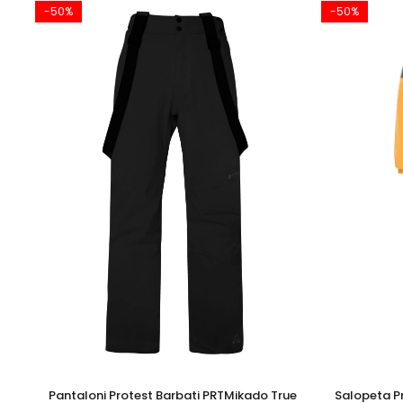
-50%
-50%
Pantaloni Protest Barbati PRTMikado True
Salopeta P