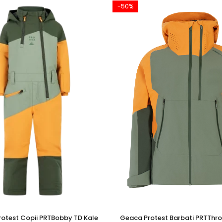
-50%
rotest Copii PRTBobby TD Kale
Geaca Protest Barbati PRTThr