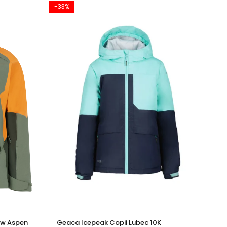
-33%
-2
ow Aspen
Geaca Icepeak Copii Lubec 10K
Ma