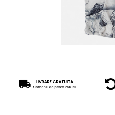
Tricouri
Accesorii personalizare
Pantaloni outdoor
Sosete Outdoor
Curele
Sepci
Bustiere
Underwear
LIVRARE GRATUITA
Comenzi de peste 250 lei