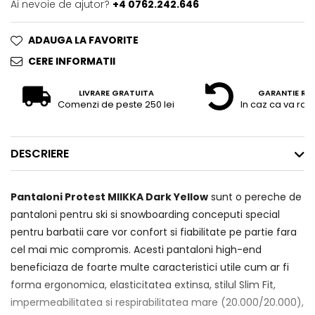
Ai nevoie de ajutor?
+4 0762.242.646
ADAUGA LA FAVORITE
CERE INFORMATII
LIVRARE GRATUITA
GARANTIE RE
Comenzi de peste 250 lei
In caz ca va raz
DESCRIERE
Pantaloni Protest MIIKKA Dark Yellow
sunt o pereche de
pantaloni pentru ski si snowboarding conceputi special
pentru barbatii care vor confort si fiabilitate pe partie fara
cel mai mic compromis. Acesti pantaloni high-end
beneficiaza de foarte multe caracteristici utile cum ar fi
forma ergonomica, elasticitatea extinsa, stilul Slim Fit,
impermeabilitatea si respirabilitatea mare (20.000/20.000),