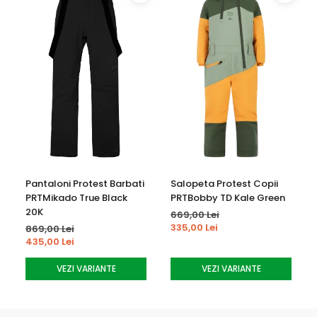
-Critically Taped Seam
-Slim Fit
-Seria PVRE
-Fermoarul din zona inferioara a piciorului
-Bretele Detasabile
-Elasticitate Extinsa
-Forma Ergonomica
-Material:
100% poliester
Se spala pe dos la 30 de grade
Pantaloni Protest Barbati
Salopeta Protest Copii
Nu inalbitor sau balsam
PRTMikado True Black
PRTBobby TD Kale Green
20K
Nu uscati la masina
669,00 Lei
335,00 Lei
869,00 Lei
435,00 Lei
Nu se calca
VEZI VARIANTE
VEZI VARIANTE
NU curatare chimica sau uscata
Nu stoarceti