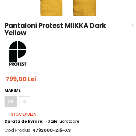
Tricouri
Accesorii personalizare
Pantaloni outdoor
Sosete Outdoor
Pantaloni Protest MIIKKA Dark
Curele
Yellow
Sepci
Bustiere
Underwear
799,00 Lei
MARIME
:
XS
XL
STOC EPUIZAT
Durata de livrare:
1-3 zile lucratoare
Cod Produs:
4792000-216~XS