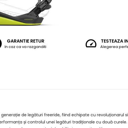
GARANTIE RETUR
TESTEAZA I
In caz ca va razganditi
Alegerea perf
enerație de legături freeride, fiind echipate cu revoluționarul 
erformanța și controlul unei legături tradiționale cu două curele. 