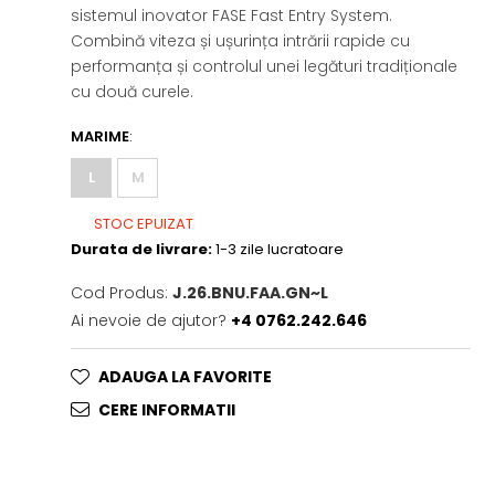
sistemul inovator FASE Fast Entry System.
Combină viteza și ușurința intrării rapide cu
performanța și controlul unei legături tradiționale
cu două curele.
MARIME
:
L
M
STOC EPUIZAT
Durata de livrare:
1-3 zile lucratoare
Cod Produs:
J.26.BNU.FAA.GN~L
Ai nevoie de ajutor?
+4 0762.242.646
ADAUGA LA FAVORITE
CERE INFORMATII