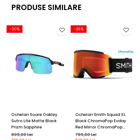
PRODUSE SIMILARE
-20%
-35%
Ochelari Soare Oakley
Ochelari Smith Squad XL
Sutro Lite Matte Black
Black ChromaPop Evday
Prizm Sapphire
Red Mirror ChromaPop
Stor
899,00 Lei
789,00 Lei