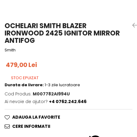
Tricouri
Accesorii personalizare
Pantaloni outdoor
Sosete Outdoor
OCHELARI SMITH BLAZER
Curele
IRONWOOD 2425 IGNITOR MIRROR
Sepci
ANTIFOG
Bustiere
Smith
Underwear
479,00 Lei
STOC EPUIZAT
Durata de livrare:
1-3 zile lucratoare
Cod Produs:
M007782AI994U
Ai nevoie de ajutor?
+4 0762.242.646
ADAUGA LA FAVORITE
CERE INFORMATII