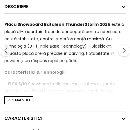
DESCRIERE
Placa Snowboard Bataleon ThunderStorm 2025
este o
placă all-mountain freeride concepută pentru riderii care
caută stabilitate, control și performanță maximă. Cu
tehnologia 3BT (Triple Base Technology) + Sidekick™,
această placă oferă precizie în carving, flotabilitate în
powder și un răspuns rapid pe pârtii.
Caracteristici & Tehnologii:
-
FLEX 6/10
Snowboard-urile mai moi sunt mai ușor de
apăsat și vor fi mai iertătoare la greșeli. Boardurile mai
rigide sunt mai stabile la viteză și super receptive de la un
VEZI MAI MULT
cant la altul. Flexul de 6 de la ThunderStorm este o balanță
perfectă între cele două. ROCKER TYPE
CARACTERISTICI
-
LOW CAMBER
- Profilele de camber sunt definite de la
mic la mare. Un camber mai mare face ca plăcile să fie