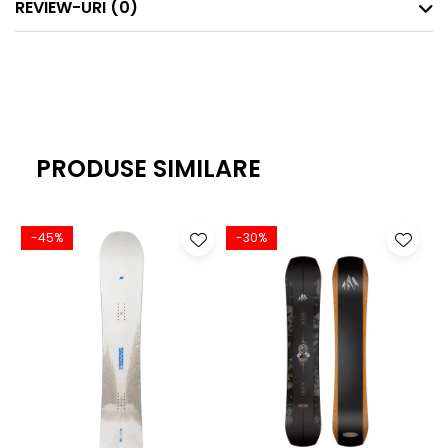
REVIEW-URI
(0)
mai dinamice, care trebuie să fie pilotate mai agresiv
pentru a obține performanțe maxime. Boardurile cu
camber mai mic sunt mai fluide la viteze mai mici și pe
powder.
PRODUSE SIMILARE
-45%
-30%