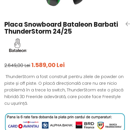
Tricouri
Accesorii personalizare
Pantaloni outdoor
Sosete Outdoor
Placa Snowboard Bataleon Barbati
Curele
ThunderStorm 24/25
Sepci
Bustiere
Underwear
1.589,00 Lei
2.649,00 Lei
ThunderStorm a fost construit pentru zilele de powder on
piste și off piste. O placă direcțională care nu are nicio
problemă în a trece la switch, ThunderStorm este o placă
hibridă 3D Freeride adevărată, care poate face Freestyle
cu ușurință.