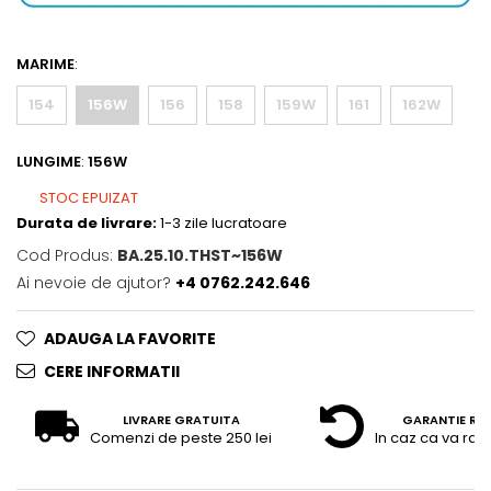
MARIME
:
154
156W
156
158
159W
161
162W
LUNGIME
:
156W
STOC EPUIZAT
Durata de livrare:
1-3 zile lucratoare
Cod Produs:
BA.25.10.THST~156W
Ai nevoie de ajutor?
+4 0762.242.646
ADAUGA LA FAVORITE
CERE INFORMATII
LIVRARE GRATUITA
GARANTIE RE
Comenzi de peste 250 lei
In caz ca va raz