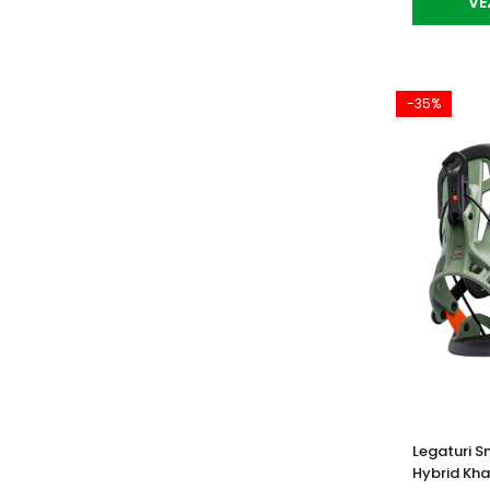
VE
-35%
Legaturi 
Hybrid Kha