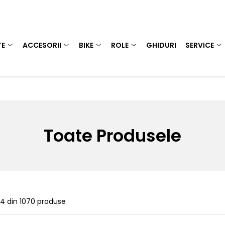
TE
ACCESORII
BIKE
ROLE
GHIDURI
SERVICE
Toate Produsele
24
din
1070
produse