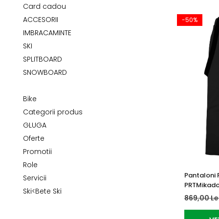
Tricouri
Accesorii personalizare
Card cadou
Pantaloni outdoor
ACCESORII
-50%
Sosete Outdoor
IMBRACAMINTE
Curele
SKI
SPLITBOARD
Sepci
SNOWBOARD
Bustiere
Underwear
Bike
Categorii produs
GLUGA
Oferte
Promotii
Role
Pantaloni 
Servicii
PRTMikado
Ski<Bete Ski
869,00 Le