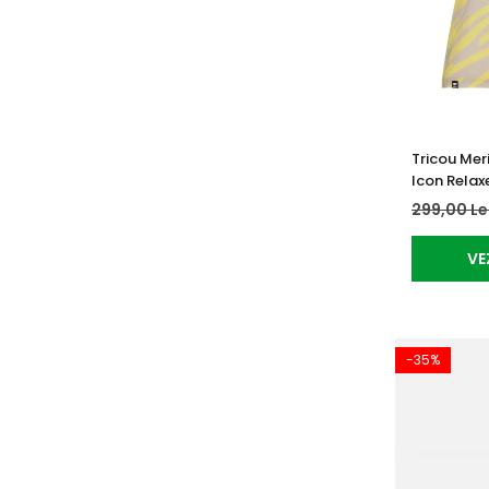
Tricou Mer
Icon Relax
299,00 Le
VE
-35%