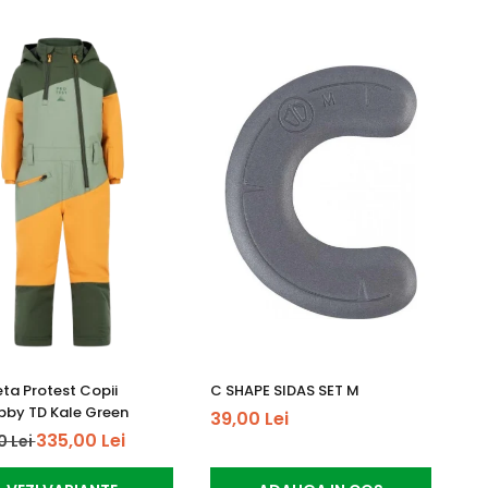
ta Protest Copii
C SHAPE SIDAS SET M
by TD Kale Green
39,00 Lei
335,00 Lei
0 Lei