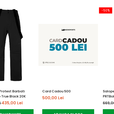
-50%
Protest Barbati
Card Cadou 500
Salope
 True Black 20K
PRTBob
500,00 Lei
435,00 Lei
i
669,0