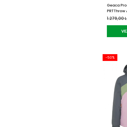
Geaca Prot
PRTThrow 
1.279,00 
VE
-50%