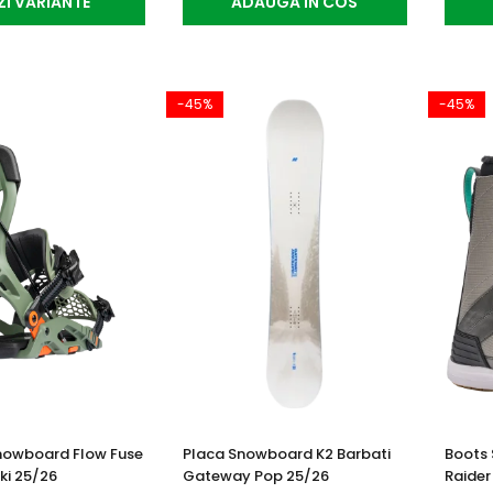
ZI VARIANTE
ADAUGA IN COS
-45%
-45%
Snowboard Flow Fuse
Placa Snowboard K2 Barbati
Boots 
ki 25/26
Gateway Pop 25/26
Raider