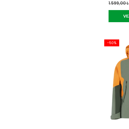
1.599,00 
VE
-50%