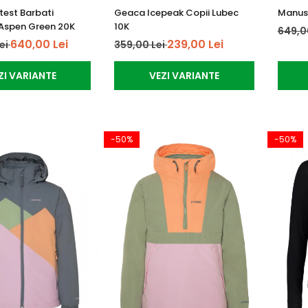
est Barbati
Geaca Icepeak Copii Lubec
Manusi
Aspen Green 20K
10K
649,0
640,00 Lei
239,00 Lei
Lei
359,00 Lei
ZI VARIANTE
VEZI VARIANTE
-50%
-50%