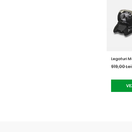
Legaturi Ma
919,00 Le
VE