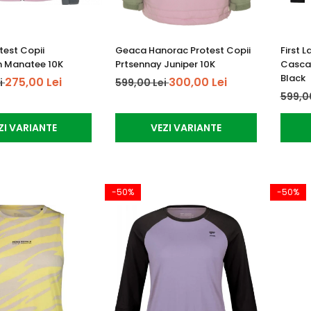
test Copii
Geaca Hanorac Protest Copii
First 
n Manatee 10K
Prtsennay Juniper 10K
Cascad
Black
275,00 Lei
300,00 Lei
i
599,00 Lei
599,0
ZI VARIANTE
VEZI VARIANTE
-50%
-50%