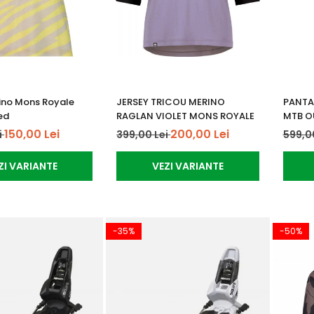
ino Mons Royale
JERSEY TRICOU MERINO
PANTA
ed
RAGLAN VIOLET MONS ROYALE
MTB O
150,00 Lei
200,00 Lei
i
399,00 Lei
599,0
ZI VARIANTE
VEZI VARIANTE
-35%
-50%