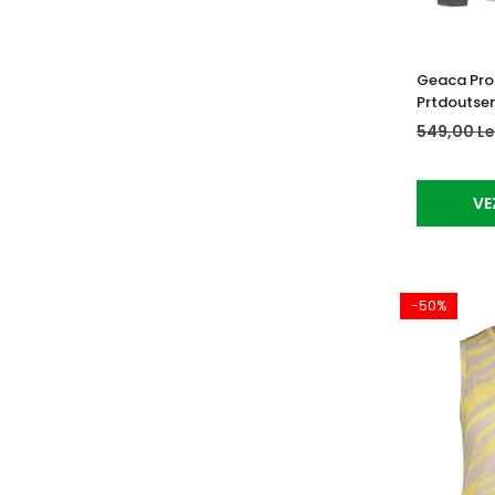
Geaca Pro
Prtdoutse
549,00 Le
VE
-50%