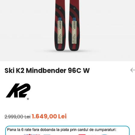
Tricouri
Accesorii personalizare
Pantaloni outdoor
Sosete Outdoor
Curele
Sepci
Bustiere
Underwear
Ski K2 Mindbender 96C W
1.649,00 Lei
2.999,00 Lei