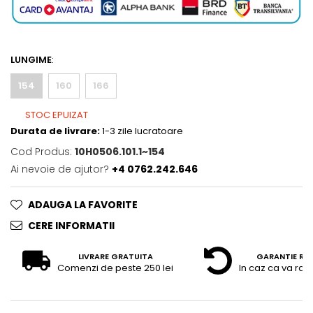
LUNGIME
:
154
160
166
STOC EPUIZAT
Durata de livrare:
1-3 zile lucratoare
Cod Produs:
10H0506.101.1~154
Ai nevoie de ajutor?
+4 0762.242.646
ADAUGA LA FAVORITE
CERE INFORMATII
LIVRARE GRATUITA
GARANTIE RE
Comenzi de peste 250 lei
In caz ca va raz