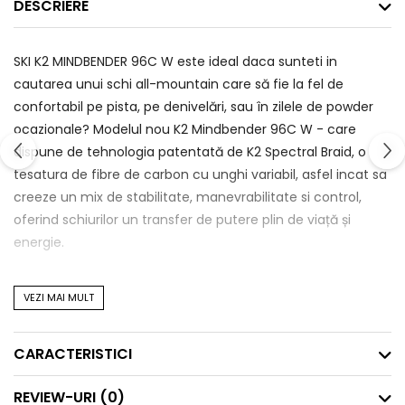
DESCRIERE
SKI K2 MINDBENDER 96C W este ideal daca sunteti in
cautarea unui schi all-mountain care să fie la fel de
confortabil pe pista, pe denivelări, sau în zilele de powder
ocazionale? Modelul nou K2 Mindbender 96C W - care
dispune de tehnologia patentată de K2 Spectral Braid, o
tesatura de fibre de carbon cu unghi variabil, asfel incat sa
creeze un mix de stabilitate, manevrabilitate si control,
oferind schiurilor un transfer de putere plin de viață și
energie.
Tehnologii
VEZI MAI MULT
All-Terrain Rocker - Arcuire graduala in varf pentru mare
CARACTERISTICI
versatilitate in toate conditiile, camber sub talpa claparului
pentru stabilitate si o ridicare scurta si joasa in coada
REVIEW-URI
(0)
schiului pentru control sporit in zapada variabila.