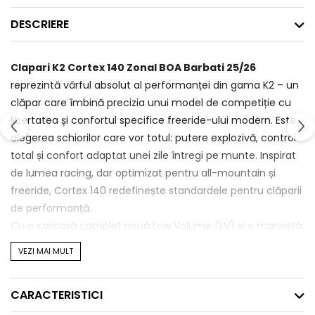
DESCRIERE
Clapari K2 Cortex 140 Zonal BOA Barbati 25/26
reprezintă vârful absolut al performanței din gama K2 – un
clăpar care îmbină precizia unui model de competiție cu
libertatea și confortul specifice freeride-ului modern. Este
alegerea schiorilor care vor totul: putere explozivă, control
total și confort adaptat unei zile întregi pe munte. Inspirat
de lumea racing, dar optimizat pentru all-mountain și
freeride, Cortex 140 redefinește standardele pentru clăparii
de performanță.
Cu o carcasă complet nouă Low Volume (LV) și o manșetă
superioară puternică, acest model folosește sistemul dublu
VEZI MAI MULT
BOA® Zonal, care permite o reglare independentă și precisă
în două zone distincte – în partea inferioară și la nivelul
CARACTERISTICI
gambei. Rezultatul este o fixare uniformă, fără puncte de
presiune, care îmbunătățește transferul de energie și