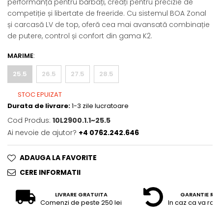
performanță pentru bărbați, creați pentru precizie de
competiție și libertate de freeride. Cu sistemul BOA Zonal
și carcasă LV de top, oferă cea mai avansată combinație
de putere, control și confort din gama K2.
MARIME
:
25.5
26.5
27.5
28.5
STOC EPUIZAT
Durata de livrare:
1-3 zile lucratoare
Cod Produs:
10L2900.1.1~25.5
Ai nevoie de ajutor?
+4 0762.242.646
ADAUGA LA FAVORITE
CERE INFORMATII
LIVRARE GRATUITA
GARANTIE RE
Comenzi de peste 250 lei
In caz ca va raz