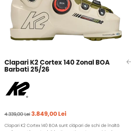
Tricouri
Accesorii personalizare
Pantaloni outdoor
Sosete Outdoor
Curele
Sepci
Bustiere
Underwear
Clapari K2 Cortex 140 Zonal BOA
Barbati 25/26
3.849,00 Lei
4.339,00 Lei
Clapari K2 Cortex 140 BOA sunt clăpari de schi de înaltă