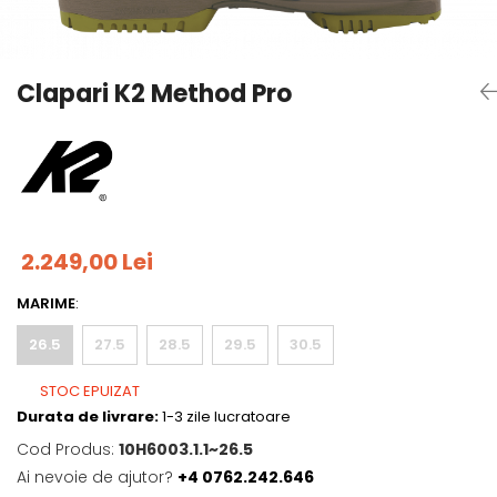
Tricouri
Accesorii personalizare
Pantaloni outdoor
Sosete Outdoor
Clapari K2 Method Pro
Curele
Sepci
Bustiere
Underwear
2.249,00 Lei
MARIME
:
26.5
27.5
28.5
29.5
30.5
STOC EPUIZAT
Durata de livrare:
1-3 zile lucratoare
Cod Produs:
10H6003.1.1~26.5
Ai nevoie de ajutor?
+4 0762.242.646