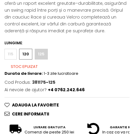
oferă un raport excelent greutate–durabilitate, asigurând
un swing rapid între porți și o manevrare precisă. Gripul
din cauciuc Race și cureaua Velcro completează un
control excelent, iar vârful din carbură garantează
aderență și răspuns imediat pe suprafețe dure.
LUNGIME
:
115
120
125
STOC EPUIZAT
Durata de livrare:
1-3 zile lucratoare
Cod Produs:
381175~125
Ai nevoie de ajutor?
+4 0762.242.646
ADAUGA LA FAVORITE
CERE INFORMATII
LIVRARE GRATUITA
GARANTIE RE
Comenzi de peste 250 lei
In caz ca va raz