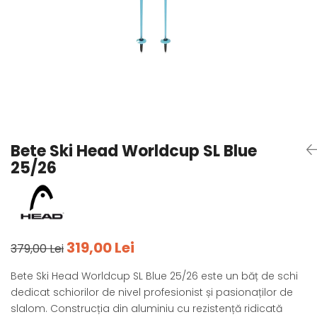
Tricouri
Accesorii personalizare
Pantaloni outdoor
Sosete Outdoor
Curele
Sepci
Bustiere
Underwear
Bete Ski Head Worldcup SL Blue
25/26
319,00 Lei
379,00 Lei
Bete Ski Head Worldcup SL Blue 25/26 este un băț de schi
dedicat schiorilor de nivel profesionist și pasionaților de
slalom. Construcția din aluminiu cu rezistență ridicată