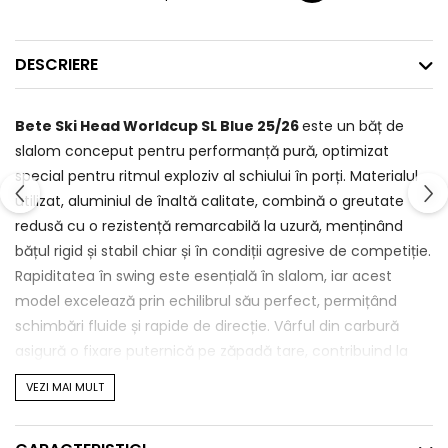
DESCRIERE
Bete Ski Head Worldcup SL Blue 25/26
este un băț de
slalom conceput pentru performanță pură, optimizat
special pentru ritmul exploziv al schiului în porți. Materialul
utilizat, aluminiul de înaltă calitate, combină o greutate
redusă cu o rezistență remarcabilă la uzură, menținând
bățul rigid și stabil chiar și în condiții agresive de competiție.
Rapiditatea în swing este esențială în slalom, iar acest
model excelează prin echilibrul său perfect, permițând
schimbări fluide și rapide de direcție. Vârful din carbură
asigură o fixare puternică pe zăpadă tare, contribuind la
starturi explozive și o stabilitate maximă pe parcursul
VEZI MAI MULT
coborârii. Gripul ergonomic Race Rubber Grip, combinat cu
o curea Velcro ajustabilă, oferă control ferm și confort în