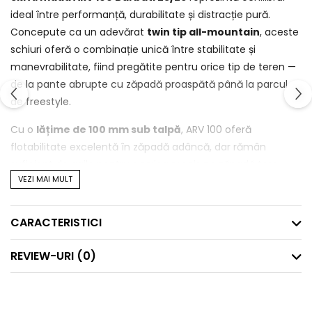
ideal între performanță, durabilitate și distracție pură.
Concepute ca un adevărat
twin tip all-mountain
, aceste
schiuri oferă o combinație unică între stabilitate și
manevrabilitate, fiind pregătite pentru orice tip de teren —
de la pante abrupte cu zăpadă proaspătă până la parcul
de freestyle.
Cu o
lățime de 100 mm sub talpă
, ARV 100 oferă
flotabilitate excelentă în zăpadă adâncă, dar rămân
suficient de agile pentru carving precis pe zăpadă tare.
VEZI MAI MULT
Profilul AR Freestyle Rocker
(rocker în vârf și coadă,
camber sub picior) asigură inițiere rapidă a virajelor,
stabilitate la viteză și o senzație jucăușă specifică stilului
CARACTERISTICI
Armada.
REVIEW-URI
(0)
Construcția este gândită pentru durabilitate maximă:
AR75
Sidewall
pentru aderență și transfer de putere eficient,
Poplar Ash Core
pentru un răspuns plin de viață, plus
2.5