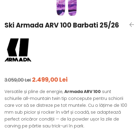
Tricouri
Accesorii personalizare
Pantaloni outdoor
Sosete Outdoor
Ski Armada ARV 100 Barbati 25/26
Curele
Sepci
Bustiere
Underwear
2.499,00 Lei
3.059,00 Lei
Versatile și pline de energie,
Armada ARV 100
sunt
schiurile all-mountain twin tip concepute pentru schiorii
care vor să se distreze pe tot muntele. Cu o lățime de 100
mm sub picior și rocker în vârf și coadă, se adaptează
perfect oricăror condiții — de la powder ușor la zile de
carving pe pârtie sau trick-uri în park.