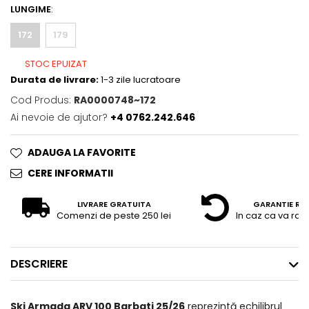
LUNGIME
:
172
179
STOC EPUIZAT
Durata de livrare:
1-3 zile lucratoare
Cod Produs:
RA0000748~172
Ai nevoie de ajutor?
+4 0762.242.646
ADAUGA LA FAVORITE
CERE INFORMATII
LIVRARE GRATUITA
GARANTIE RE
Comenzi de peste 250 lei
In caz ca va raz
DESCRIERE
Ski Armada ARV 100 Barbati 25/26
reprezintă echilibrul