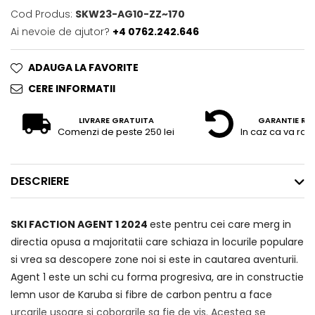
Cod Produs:
SKW23-AG10-ZZ~170
Ai nevoie de ajutor?
+4 0762.242.646
ADAUGA LA FAVORITE
CERE INFORMATII
LIVRARE GRATUITA
GARANTIE RE
Comenzi de peste 250 lei
In caz ca va raz
DESCRIERE
SKI FACTION AGENT 1 2024
este pentru cei care merg in
directia opusa a majoritatii care schiaza in locurile populare
si vrea sa descopere zone noi si este in cautarea aventurii.
Agent 1 este un schi cu forma progresiva, are in constructie
lemn usor de Karuba si fibre de carbon pentru a face
urcarile usoare si coborarile sa fie de vis. Acestea se