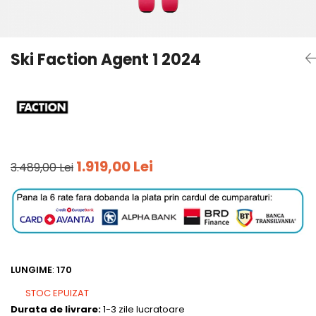
Tricouri
Accesorii personalizare
Pantaloni outdoor
Sosete Outdoor
Ski Faction Agent 1 2024
Curele
Sepci
Bustiere
Underwear
1.919,00 Lei
3.489,00 Lei
LUNGIME
:
170
STOC EPUIZAT
Durata de livrare:
1-3 zile lucratoare