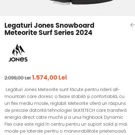
Tricouri
Accesorii personalizare
Pantaloni outdoor
Sosete Outdoor
Legaturi Jones Snowboard
Curele
Meteorite Surf Series 2024
Sepci
Bustiere
Underwear
1.574,00 Lei
2.099,00 Lei
Legături Jones Meteorite sunt făcute pentru riderii all-
mountain care doresc o fixare stabilă și confortabilă, cu
un flex mediu moale, reglabil. Meteorite oferă un răspuns
de precizie datorită tehnologiei SKATETECH care transferă
energia direct către muchii și a unui highback Dynamic
Flex care este rigid în centru pentru un suport solid și mai
moale pe laterale pentru o manevrabilitate prietenoasă.