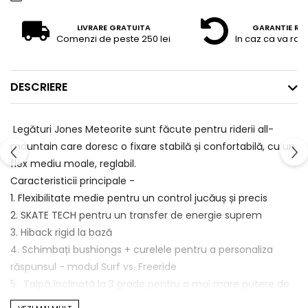
LIVRARE GRATUITA
GARANTIE RE
Comenzi de peste 250 lei
In caz ca va raz
DESCRIERE
Legături Jones Meteorite sunt făcute pentru riderii all-
mountain care doresc o fixare stabilă și confortabilă, cu un
flex mediu moale, reglabil.
Caracteristicii principale -
1. Flexibilitate medie pentru un control jucăuș și precis
2. SKATE TECH pentru un transfer de energie suprem
3. Hiback rigid la bază
4. Schimbați bushiongs + curelele pentru a personaliza
răspunsul - modul Surf vs. Freeride
5. Talpă înclinată la 3 grade pentru o mai mare putere de
întoarcere