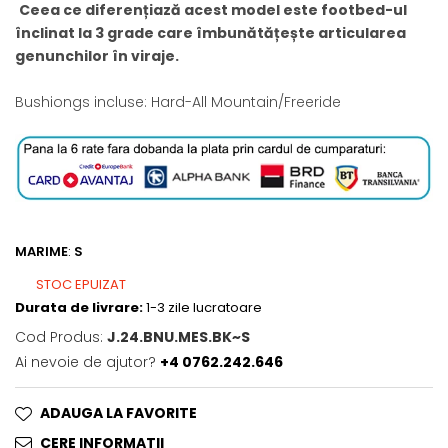
Ceea ce diferențiază acest model este footbed-ul
înclinat la 3 grade care îmbunătățește articularea
genunchilor în viraje.
Bushiongs incluse: Hard-All Mountain/Freeride
MARIME
:
S
STOC EPUIZAT
Durata de livrare:
1-3 zile lucratoare
Cod Produs:
J.24.BNU.MES.BK~S
Ai nevoie de ajutor?
+4 0762.242.646
ADAUGA LA FAVORITE
CERE INFORMATII