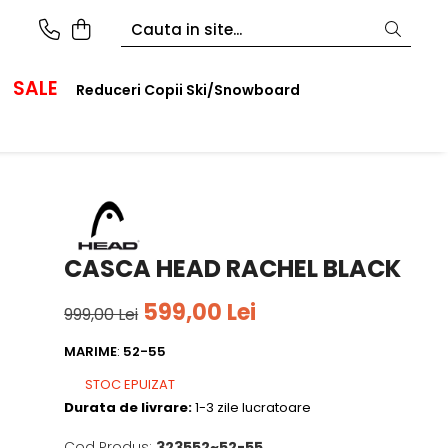
SALE
Reduceri Copii Ski/Snowboard
CASCA HEAD RACHEL BLACK
599,00 Lei
999,00 Lei
MARIME
:
52-55
STOC EPUIZAT
Durata de livrare:
1-3 zile lucratoare
Cod Produs:
323552~52-55