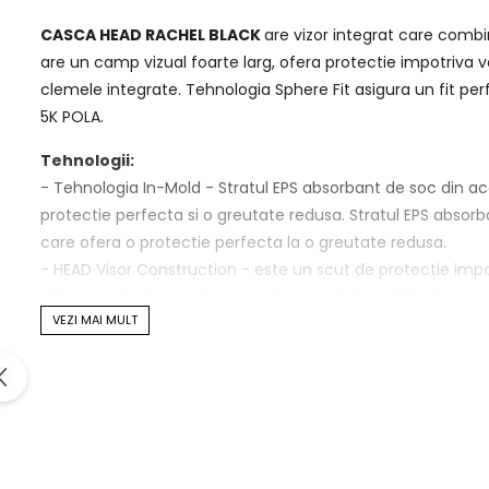
CASCA HEAD RACHEL BLACK
are vizor integrat care combin
are un camp vizual foarte larg, ofera protectie impotriva va
clemele integrate. Tehnologia Sphere Fit asigura un fit pe
5K POLA.
Tehnologii:
- Tehnologia In-Mold - Stratul EPS absorbant de soc din ac
protectie perfecta si o greutate redusa. Stratul EPS absor
care ofera o protectie perfecta la o greutate redusa.
- HEAD Visor Construction - este un scut de protectie impo
viziera poate fi trasa in jos pentru a proteja ochii în timp c
VEZI MAI MULT
-Adjustable Ventilation - Deschiderea conductelor de ventil
- 360 MicroShell - strat de polycarbonat care imbraca tridim
- Beanie Liner - Materialul moale Microfleece al Beanie Line
permit caldurii si umiditatii sa scape la exterior si, impreun
- Microfur - Microfur este un material confortabil si calduro
-Sphere Fit - Sistemul Sphere Fit asigura confort imbunatat
- BOA - Sistemul BOA permite castii o adaptare perfecta pe