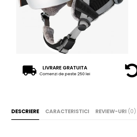
Tricouri
Accesorii personalizare
Pantaloni outdoor
Sosete Outdoor
Curele
Sepci
Bustiere
Underwear
LIVRARE GRATUITA
Comenzi de peste 250 lei
DESCRIERE
CARACTERISTICI
REVIEW-URI
(0)