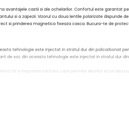
a avantajele castii si ale ochelarilor. Confortul este garantat pe
ntului si a zapezii. Vizorul cu doua lentile polarizate dispunde de
rfect si prinderea magnetica fixeaza casca. Bucura-te de protect
easta tehnologie este injectat in stratul dur din policarbonat p
bant de soc din aceasta tehnologie este injectat in stratul dur d
triva UV si impotriva vantului, care permite skiorilor sa se dea 
e cobori pe partie.
atie de pe partea superioara a casca poate fi reglata continuu c
ensional spuma castii pentru a o proteja de zgarieturi si lovitur
r se adapteaza perfect la nivelul capului si astfel evita orice va
a cu sistemul de ventilatie, asigura un climat placut la nivelul cap
s care izoleaza interiorul castii si creaza un fit perfect
it si o potrivire perfecta cu forma capului, fara sa aplice presiu
 capul tau, fara sa aplice presiune