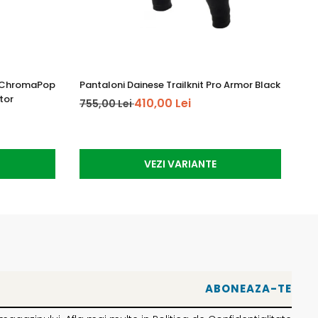
k ChromaPop
Pantaloni Dainese Trailknit Pro Armor Black
Ca
tor
410,00 Lei
755,00 Lei
25
VEZI VARIANTE