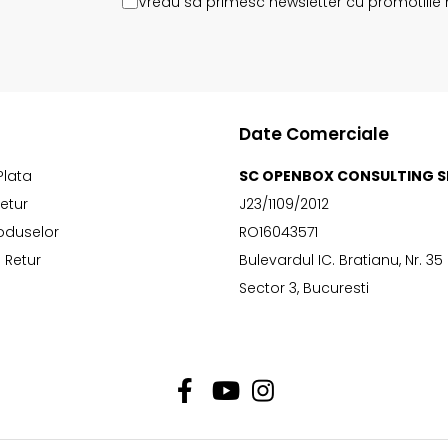
Vreau sa primesc newsletter cu promotiile 
Date Comerciale
Plata
SC OPENBOX CONSULTING S
Retur
J23/1109/2012
oduselor
RO16043571
 Retur
Bulevardul IC. Bratianu, Nr. 35
Sector 3, Bucuresti