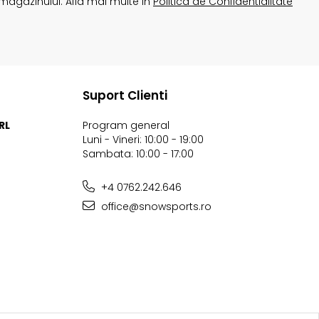
magazinului. Afla mai multe in
Politica de Confidentialitate
Suport Clienti
RL
Program general
Luni - Vineri: 10:00 - 19:00
Sambata: 10:00 - 17:00
+4 0762.242.646
office@snowsports.ro