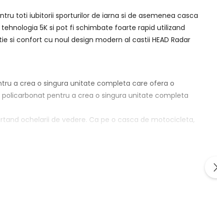
ntru toti iubitorii sporturilor de iarna si de asemenea casca
 tehnologia 5K si pot fi schimbate foarte rapid utilizand
ie si confort cu noul design modern al castii HEAD Radar
entru a crea o singura unitate completa care ofera o
in policarbonat pentru a crea o singura unitate completa
purtand ochelarii de vedere. Ca pe o casca de motocicleta,
u ajutorul unui control de glisare.
i
nataie si intrarea neplacuta a aerului rece. Zonele din plasa
ului.
ne