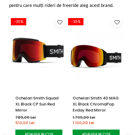
pentru care mulți rideri de freeride aleg acest brand.
-35%
-35%
-2
Ochelari Smith Squad
Ochelari Smith 4D MAG
Oc
XL Black CP Sun Red
XL Black ChromaPop
Sm
Mirror
Evday Red Mirror
Ch
Mi
789,00 Lei
1.739,00 Lei
63
513,00 Lei
1.130,00 Lei
51
ADAUGA IN COS
ADAUGA IN COS