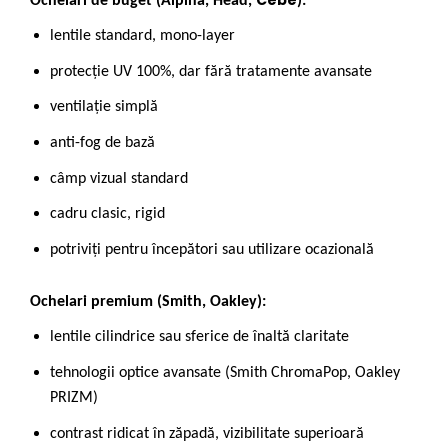
Cebe
Ochelari de buget (
Alpina
,
Head
,
):
lentile standard, mono-layer
protecție UV 100%, dar fără tratamente avansate
ventilație simplă
anti-fog de bază
câmp vizual standard
cadru clasic, rigid
potriviți pentru începători sau utilizare ocazională
Ochelari premium (
Smith
,
Oakley
):
lentile cilindrice sau sferice de înaltă claritate
tehnologii optice avansate (Smith ChromaPop, Oakley
PRIZM)
contrast ridicat în zăpadă, vizibilitate superioară