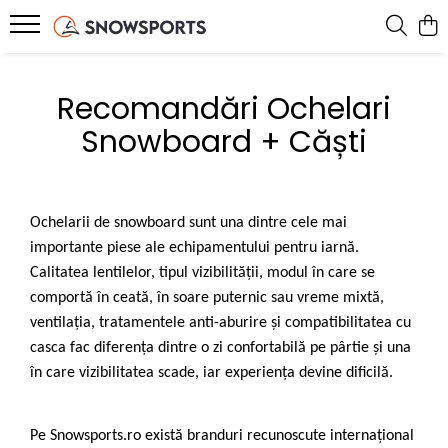
SNOWBOARD
SKI
SPLITBOARD
IMBRACAMINTE
ACCESORII
BIKE
ROLE
SERVICE
Recomandări Ochelari
Placi Snowboard
Schiuri
Placi Splitboard
Geci
Card Cadou
Jerseys
Role inline
Service ski & snowboard
Snowboard + Căști
Boots Snowboard
Clapari
Legaturi splitboard
Pantaloni
Ochelari Snow
Tricouri Bike
Accesorii si piese
Bootfitting Sidas
Legaturi snowboard
Legaturi Ski
Accesorii Splitboard
Costume ski
Ochelari Soare
Pantaloni Bike
Protectii skate
Echipamente testate
Accesorii snowboard
Bete ski
Mid layer
Casti
Pantaloni MTB
Ochelarii de snowboard sunt una dintre cele mai
Accesorii ski tura
First layer
Genti si Huse
importante piese ale echipamentului pentru iarnă.
Manusi
Rucsacuri
Calitatea lentilelor, tipul vizibilității, modul în care se
Sosete Snow
Protectii
comportă în ceată, în soare puternic sau vreme mixtă,
Caciuli
Branturi
ventilația, tratamentele anti-aburire și compatibilitatea cu
casca fac diferența dintre o zi confortabilă pe pârtie și una
Cagule
Incalzitoare
în care vizibilitatea scade, iar experiența devine dificilă.
Neck-uri
Intretinere echipament
Hanorace
Accesorii incaltaminte
Pe Snowsports.ro există branduri recunoscute internațional