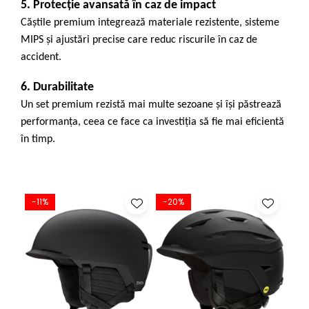
5. Protecție avansată în caz de impact
Căștile premium integrează materiale rezistente, sisteme
MIPS și ajustări precise care reduc riscurile în caz de
accident.
6. Durabilitate
Un set premium rezistă mai multe sezoane și își păstrează
performanța, ceea ce face ca investiția să fie mai eficientă
în timp.
-11%
-20%
-2