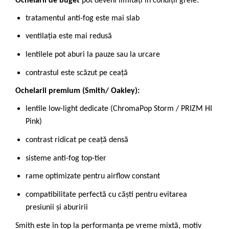
Ochelarii de buget
pot deveni limitați în condiții grele:
tratamentul anti-fog este mai slab
ventilația este mai redusă
lentilele pot aburi la pauze sau la urcare
contrastul este scăzut pe ceață
Ochelarii premium (
Smith
/
Oakley
):
lentile low-light dedicate (ChromaPop Storm / PRIZM HI
Pink)
contrast ridicat pe ceață densă
sisteme anti-fog top-tier
rame optimizate pentru airflow constant
compatibilitate perfectă cu căști pentru evitarea
presiunii și aburirii
Smith este în top la performanța pe vreme mixtă, motiv