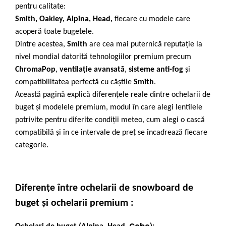
Tricouri
Accesorii personalizare
pentru calitate:
Pantaloni outdoor
Smith
,
Oakley
,
Alpina
,
Head
,
fiecare cu modele care
Sosete Outdoor
acoperă toate bugetele.
Dintre acestea,
Smith
are cea mai puternică reputație la
Curele
nivel mondial datorită tehnologiilor premium precum
Sepci
ChromaPop
,
ventilație avansată
,
sisteme anti-fog
și
Bustiere
compatibilitatea perfectă cu căștile
Smith
.
Underwear
Această pagină explică diferențele reale dintre ochelarii de
buget și modelele premium, modul în care alegi lentilele
potrivite pentru diferite condiții meteo, cum alegi o cască
compatibilă și în ce intervale de preț se încadrează fiecare
categorie.
Diferențe între ochelarii de snowboard de
buget și ochelarii premium :