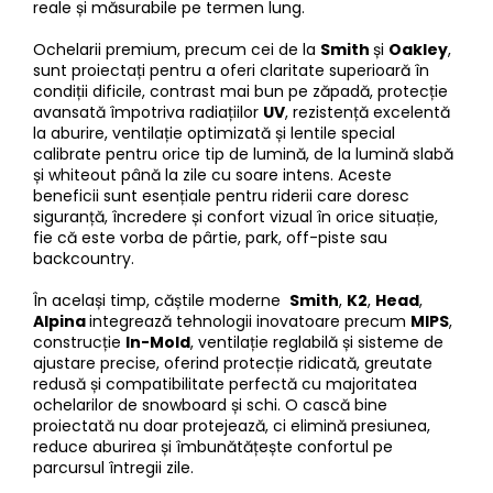
reale și măsurabile pe termen lung.
Ochelarii premium, precum cei de la
Smith
și
Oakley
,
sunt proiectați pentru a oferi claritate superioară în
condiții dificile, contrast mai bun pe zăpadă, protecție
avansată împotriva radiațiilor
UV
, rezistență excelentă
la aburire, ventilație optimizată și lentile special
calibrate pentru orice tip de lumină, de la lumină slabă
și whiteout până la zile cu soare intens. Aceste
beneficii sunt esențiale pentru riderii care doresc
siguranță, încredere și confort vizual în orice situație,
fie că este vorba de pârtie, park, off-piste sau
backcountry.
În același timp, căștile moderne
Smith
,
K2
,
Head
,
Alpina
integrează tehnologii inovatoare precum
MIPS
,
construcție
In-Mold
, ventilație reglabilă și sisteme de
ajustare precise, oferind protecție ridicată, greutate
redusă și compatibilitate perfectă cu majoritatea
ochelarilor de snowboard și schi. O cască bine
proiectată nu doar protejează, ci elimină presiunea,
reduce aburirea și îmbunătățește confortul pe
parcursul întregii zile.