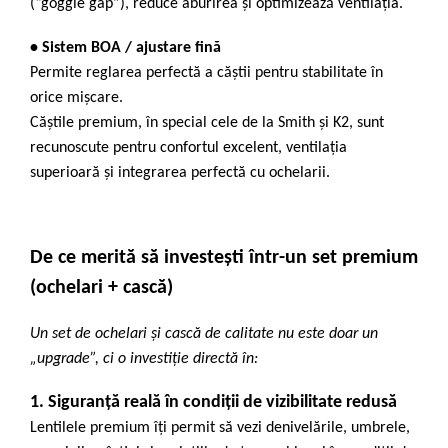
(“goggle gap”), reduce aburirea și optimizează ventilația.
• Sistem BOA / ajustare fină
Permite reglarea perfectă a căștii pentru stabilitate în
orice mișcare.
Căștile premium, în special cele de la Smith și
K2
, sunt
recunoscute pentru confortul excelent, ventilația
superioară și integrarea perfectă cu ochelarii.
De ce merită să investești într-un set premium
(ochelari + cască)
Un set de ochelari și cască de calitate nu este doar un
„upgrade”, ci o investiție directă în:
1. Siguranță reală în condiții de vizibilitate redusă
Lentilele premium îți permit să vezi denivelările, umbrele,