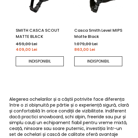
SMITH CASCA SCOUT
Casca Smith Level MIPS
Ca
MATTE BLACK
Matte Black
Ma
459,00 Lei
1.079,00 Lei
81
409,00 Lei
863,00 Lei
65
INDISPONIBIL
INDISPONIBIL
Alegerea ochelarilor și a căștii potrivite face diferența
între o zi obișnuită pe pârtie și o experiență sigură, clară
și confortabilă în orice condiții de vizibilitate. Indiferent
dacă practici snowboard, schi alpin, freeride sau pur și
simplu cauți un echipament fiabil pentru vreme mixtă,
ceață, ninsoare sau soare puternic, investiția într-un
set de ochelari și cască de calitate oferă avantaje