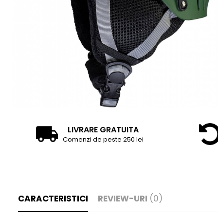
Tricouri
Accesorii personalizare
Pantaloni outdoor
Sosete Outdoor
Curele
Sepci
Bustiere
Underwear
LIVRARE GRATUITA
Comenzi de peste 250 lei
CARACTERISTICI
REVIEW-URI
(0)