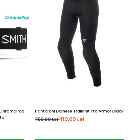
k ChromaPop
Pantaloni Dainese Trailknit Pro Armor Black
Ca
tor
410,00 Lei
755,00 Lei
25