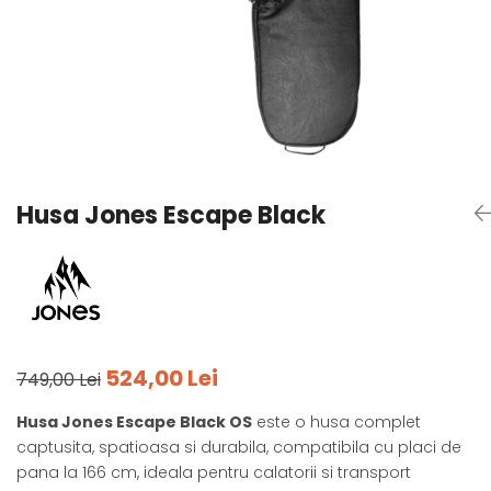
Tricouri
Accesorii personalizare
Pantaloni outdoor
Sosete Outdoor
Curele
Sepci
Bustiere
Underwear
Husa Jones Escape Black
524,00 Lei
749,00 Lei
Husa Jones Escape Black OS
este o husa complet
captusita, spatioasa si durabila, compatibila cu placi de
pana la 166 cm, ideala pentru calatorii si transport