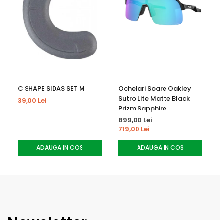
• Curatare cu laveta umeda
• Evita spalarea in masina de spalat
• Depozitare uscata si ferita de soare
C SHAPE SIDAS SET M
Ochelari Soare Oakley
Sutro Lite Matte Black
39,00 Lei
Prizm Sapphire
899,00 Lei
719,00 Lei
ADAUGA IN COS
ADAUGA IN COS