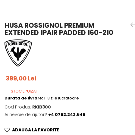
Tricouri
Accesorii personalizare
Pantaloni outdoor
Sosete Outdoor
HUSA ROSSIGNOL PREMIUM
Curele
EXTENDED 1PAIR PADDED 160-210
Sepci
Bustiere
Underwear
389,00 Lei
STOC EPUIZAT
Durata de livrare:
1-3 zile lucratoare
Cod Produs:
RKIB300
Ai nevoie de ajutor?
+4 0762.242.646
ADAUGA LA FAVORITE