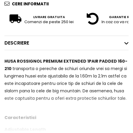
CERE INFORMATII
LIVRARE GRATUITA
GARANTIE RE
Comenzi de peste 250 lei
In caz ca va raz
DESCRIERE
HUSA ROSSIGNOL PREMIUM EXTENDED 1PAIR PADDED 160-
210
transporta o pereche de schiuri oriunde vrei sa mergi si
lungimea husei este ajustabila de la 1.60m la 2.1m astfel ca
este incapatoare pentru orice tip de schiuri de la cele de
slalom pana la cele de big mountain. De asemenea, husa
este captusita pentru a oferi extra protectie schiurilor tale.
Caracteristici
Adjustable Length