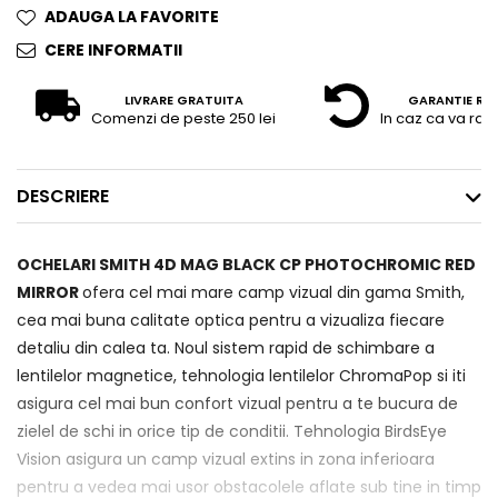
ADAUGA LA FAVORITE
CERE INFORMATII
LIVRARE GRATUITA
GARANTIE RE
Comenzi de peste 250 lei
In caz ca va raz
DESCRIERE
OCHELARI SMITH 4D MAG BLACK CP PHOTOCHROMIC RED
MIRROR
ofera cel mai mare camp vizual din gama Smith,
cea mai buna calitate optica pentru a vizualiza fiecare
detaliu din calea ta. Noul sistem rapid de schimbare a
lentilelor magnetice, tehnologia lentilelor ChromaPop si iti
asigura cel mai bun confort vizual pentru a te bucura de
zielel de schi in orice tip de conditii. Tehnologia BirdsEye
Vision asigura un camp vizual extins in zona inferioara
pentru a vedea mai usor obstacolele aflate sub tine in timp