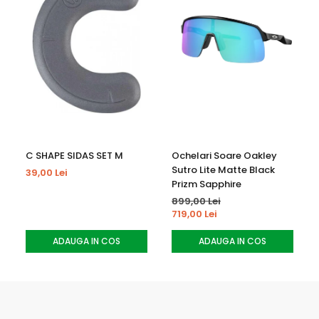
- forma ochelarilor se ajusteaza usor pe forma fetei
datorita tehnologiei Responsive Fit care imbunatateste
confortul
- strap QuickFit permite o ajustare eficienta
- sistemul de ventilatie AirEvac asigura o potrivire perfecta
pentru ventilatie cu casile Smith
- spuma din trei straturi DriWix elimina umezeala pentru o
C SHAPE SIDAS SET M
Ochelari Soare Oakley
dezaburire eficienta
Sutro Lite Matte Black
39,00 Lei
Prizm Sapphire
- strap din silicon lat fixeaza foarte bine ochelarii
899,00 Lei
719,00 Lei
- fit larg pentru ajustare pe forma fetei
ADAUGA IN COS
ADAUGA IN COS