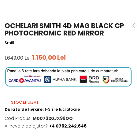
Tricouri
Accesorii personalizare
Pantaloni outdoor
Sosete Outdoor
OCHELARI SMITH 4D MAG BLACK CP
Curele
PHOTOCHROMIC RED MIRROR
Sepci
Smith
Bustiere
1.150,00 Lei
Underwear
1.649,00 Lei
STOC EPUIZAT
Durata de livrare:
1-3 zile lucratoare
Cod Produs:
M007320JX99OQ
Ai nevoie de ajutor?
+4 0762.242.646