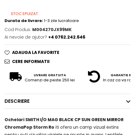
STOC EPUIZAT
Durata de livrare:
1-3 zile lucratoare
Cod Produs:
M004270JX99MK
Ai nevoie de ajutor?
+4 0762.242.646
ADAUGA LA FAVORITE
CERE INFORMATII
LIVRARE GRATUITA
GARANTIE RE
Comenzi de peste 250 lei
In caz ca va raz
DESCRIERE
Ochelari SMITH I/O MAG BLACK CP SUN GREEN MIRROR
ChromaPop Storm Ro
iti ofera un camp vizual extins
pentru a-ti vizualiza virajele pe munte in avans. Lentilele