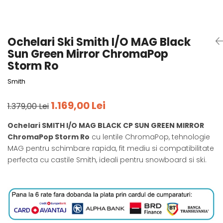
Tricouri
Accesorii personalizare
Pantaloni outdoor
Sosete Outdoor
Ochelari Ski Smith I/O MAG Black
Curele
Sun Green Mirror ChromaPop
Sepci
Storm Ro
Bustiere
Smith
Underwear
1.169,00 Lei
1.379,00 Lei
Ochelari SMITH I/O MAG BLACK CP SUN GREEN MIRROR
ChromaPop Storm Ro
cu lentile ChromaPop, tehnologie
MAG pentru schimbare rapida, fit mediu si compatibilitate
perfecta cu castile Smith, ideali pentru snowboard si ski.