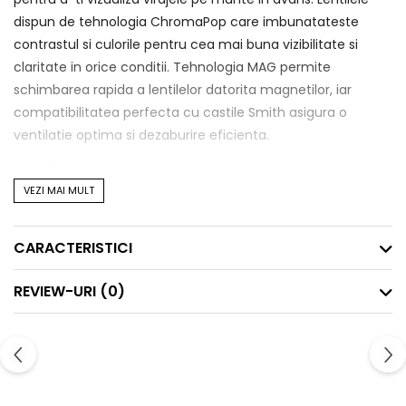
dispun de tehnologia ChromaPop care imbunatateste
contrastul si culorile pentru cea mai buna vizibilitate si
claritate in orice conditii. Tehnologia MAG permite
schimbarea rapida a lentilelor datorita magnetilor, iar
compatibilitatea perfecta cu castile Smith asigura o
ventilatie optima si dezaburire eficienta.
Specificatii tehnice:
VEZI MAI MULT
Sistem MAG pentru schimbarea rapida a lentilelor cu
magneti
CARACTERISTICI
Lentile sferice Carbonic-X rezistente la impact si
zgarieturi
REVIEW-URI
(0)
Tehnologia 5X pe lentila interioara pentru dezaburire
eficienta
Tehnologia ChromaPop imbunatateste contrastul si
culorile naturale
Fit si integrare: