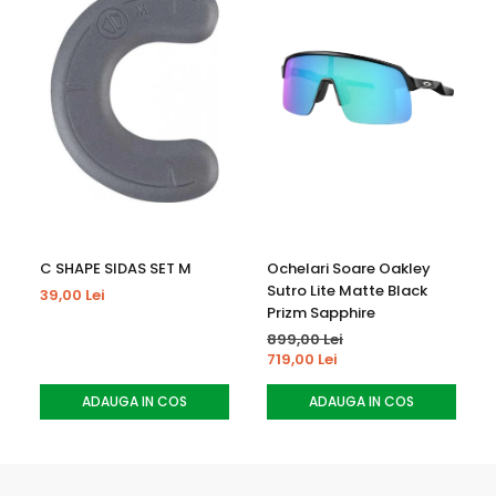
datorita tehnologiei Responsive Fit care imbunatateste
confortul
- strap dual-slide permite o ajustare eficienta
- spuma din doua straturi DriWix elimina umezeala pentru
o dezaburire eficienta
- strap din silicon lat fixeaza foarte bine ochelarii
- fit mediu pentru ajustare pe forma fetei
C SHAPE SIDAS SET M
Ochelari Soare Oakley
Sutro Lite Matte Black
39,00 Lei
Prizm Sapphire
899,00 Lei
719,00 Lei
ADAUGA IN COS
ADAUGA IN COS