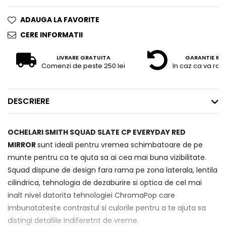
ADAUGA LA FAVORITE
CERE INFORMATII
LIVRARE GRATUITA
GARANTIE RE
Comenzi de peste 250 lei
In caz ca va raz
DESCRIERE
OCHELARI SMITH SQUAD SLATE CP EVERYDAY RED
MIRROR
sunt ideali pentru vremea schimbatoare de pe
munte pentru ca te ajuta sa ai cea mai buna vizibilitate.
Squad dispune de design fara rama pe zona laterala, lentila
cilindrica, tehnologia de dezaburire si optica de cel mai
inalt nivel datorita tehnologiei ChromaPop care
imbunatateste contrastul si culorile pentru a te ajuta sa
distingi detaliile indiferetnt de vreme.