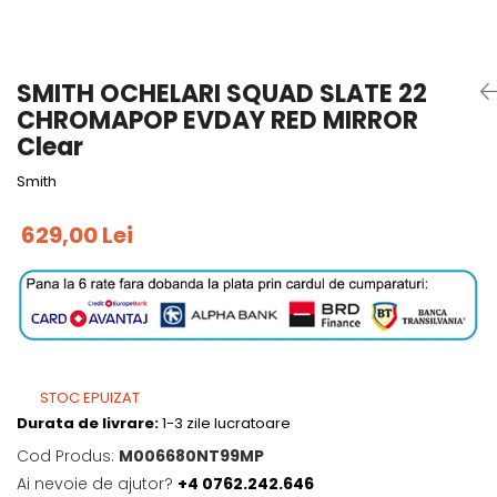
Tricouri
Accesorii personalizare
Pantaloni outdoor
Sosete Outdoor
SMITH OCHELARI SQUAD SLATE 22
Curele
CHROMAPOP EVDAY RED MIRROR
Sepci
Clear
Bustiere
Smith
Underwear
629,00 Lei
STOC EPUIZAT
Durata de livrare:
1-3 zile lucratoare
Cod Produs:
M006680NT99MP
Ai nevoie de ajutor?
+4 0762.242.646