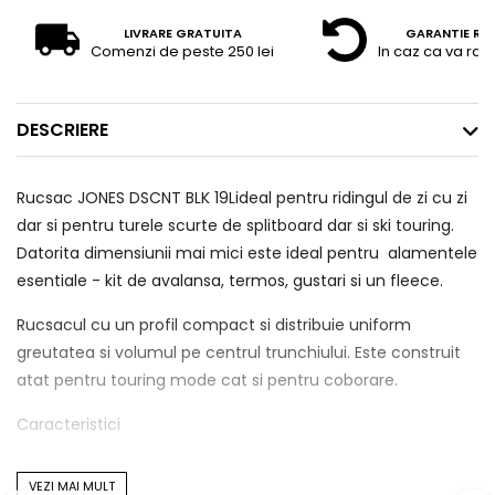
LIVRARE GRATUITA
GARANTIE RE
Comenzi de peste 250 lei
In caz ca va raz
DESCRIERE
Rucsac JONES DSCNT BLK 19Lideal pentru ridingul de zi cu zi
dar si pentru turele scurte de splitboard dar si ski touring.
Datorita dimensiunii mai mici este ideal pentru alamentele
esentiale - kit de avalansa, termos, gustari si un fleece.
Rucsacul cu un profil compact si distribuie uniform
greutatea si volumul pe centrul trunchiului. Este construit
atat pentru touring mode cat si pentru coborare.
Caracteristici
mod de transport schiuri, split.
VEZI MAI MULT