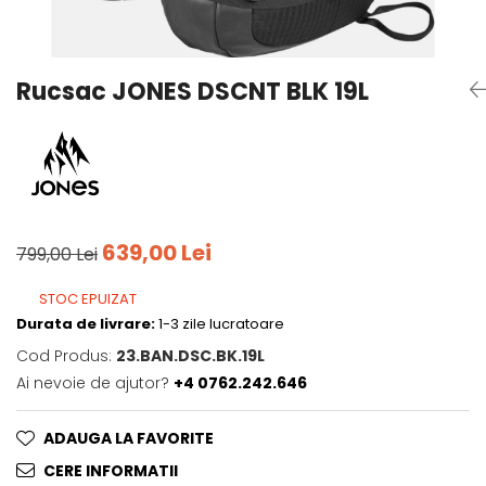
Tricouri
Accesorii personalizare
Pantaloni outdoor
Sosete Outdoor
Rucsac JONES DSCNT BLK 19L
Curele
Sepci
Bustiere
Underwear
639,00 Lei
799,00 Lei
STOC EPUIZAT
Durata de livrare:
1-3 zile lucratoare
Cod Produs:
23.BAN.DSC.BK.19L
Ai nevoie de ajutor?
+4 0762.242.646
ADAUGA LA FAVORITE
CERE INFORMATII