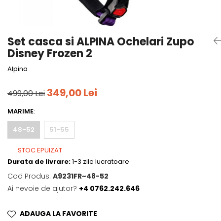
Tricouri
Accesorii personalizare
Pantaloni outdoor
Sosete Outdoor
Set casca si ALPINA Ochelari Zupo
Curele
Disney Frozen 2
Sepci
Alpina
Bustiere
349,00 Lei
Underwear
499,00 Lei
MARIME
:
48-52
51-55
STOC EPUIZAT
Durata de livrare:
1-3 zile lucratoare
Cod Produs:
A9231FR~48-52
Ai nevoie de ajutor?
+4 0762.242.646
ADAUGA LA FAVORITE