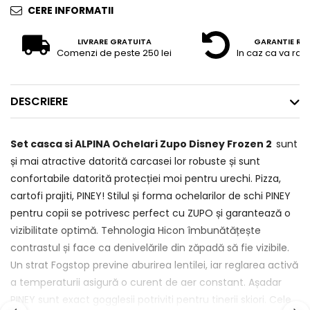
CERE INFORMATII
LIVRARE GRATUITA
GARANTIE RE
Comenzi de peste 250 lei
In caz ca va raz
DESCRIERE
Set casca si ALPINA Ochelari Zupo Disney Frozen 2
sunt
și mai atractive datorită carcasei lor robuste și sunt
confortabile datorită protecției moi pentru urechi. Pizza,
cartofi prajiti, PINEY! Stilul și forma ochelarilor de schi PINEY
pentru copii se potrivesc perfect cu ZUPO și garantează o
vizibilitate optimă. Tehnologia Hicon îmbunătățește
contrastul și face ca denivelările din zăpadă să fie vizibile.
Un strat Fogstop previne aburirea lentilei, iar reglarea activă
a temperaturii asigură o curent de aer constant. Așadar
PINEY sunt exact gogglesii potriviti pentru tinerii skiori. Cele